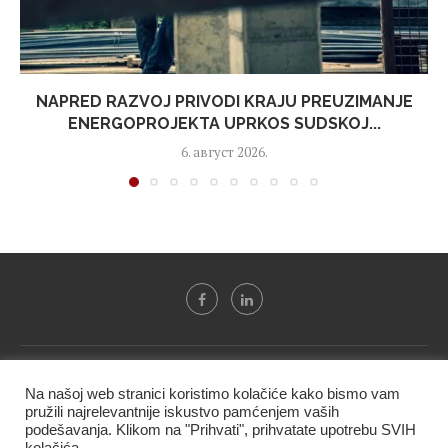
NAPRED RAZVOJ PRIVODI KRAJU PREUZIMANJE
ENERGOPROJEKTA UPRKOS SUDSKOJ...
6. август 2026.
Svi tekstovi sa portala "Biznis i finansije" su u vlasništvu "NIP
Na našoj web stranici koristimo kolačiće kako bismo vam
BIF PRESS doo" i ne smeju se presnositi niti koristiti, delimično
pružili najrelevantnije iskustvo pamćenjem vaših
ni u celosti, bez izričite dozvole kompanije.
podešavanja. Klikom na "Prihvati", prihvatate upotrebu SVIH