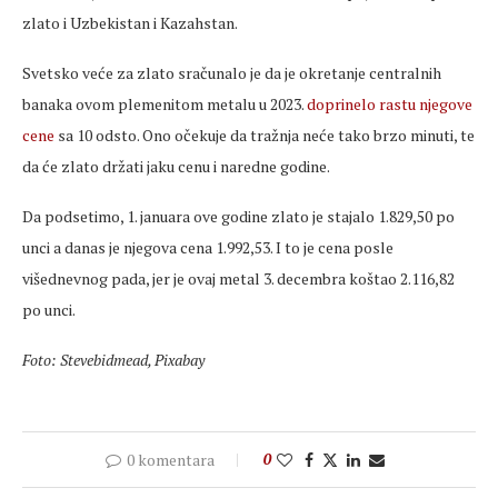
zlato i Uzbekistan i Kazahstan.
Svetsko veće za zlato sračunalo je da je okretanje centralnih
banaka ovom plemenitom metalu u 2023.
doprinelo rastu njegove
cene
sa 10 odsto. Ono očekuje da tražnja neće tako brzo minuti, te
da će zlato držati jaku cenu i naredne godine.
Da podsetimo, 1. januara ove godine zlato je stajalo 1.829,50 po
unci a danas je njegova cena 1.992,53. I to je cena posle
višednevnog pada, jer je ovaj metal 3. decembra koštao 2.116,82
po unci.
Foto: Stevebidmead, Pixabay
0 komentara
0