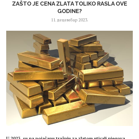
ZAŠTO JE CENA ZLATA TOLIKO RASLA OVE
GODINE?
11. децембар 2023.
U 2023. su na pojačanu tražnju za zlatom uticali njegova