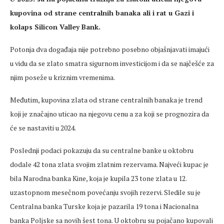
kupovina od strane centralnih banaka ali i rat u Gazi i
kolaps Silicon Valley Bank.
Potonja dva događaja nije potrebno posebno objašnjavati imajući
u vidu da se zlato smatra sigurnom investicijom i da se najčešće za
njim poseže u kriznim vremenima.
Međutim, kupovina zlata od strane centralnih banaka je trend
koji je značajno uticao na njegovu cenu a za koji se prognozira da
će se nastaviti u 2024.
Poslednji podaci pokazuju da su centralne banke u oktobru
dodale 42 tona zlata svojim zlatnim rezervama. Najveći kupac je
bila Narodna banka Kine, koja je kupila 23 tone zlata u 12.
uzastopnom mesečnom povećanju svojih rezervi. Sledile su je
Centralna banka Turske koja je pazarila 19 tona i Nacionalna
banka Poljske sa novih šest tona. U oktobru su pojačano kupovali