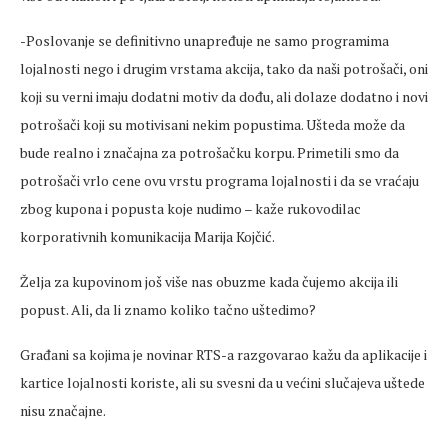
-Poslovanje se definitivno unapređuje ne samo programima
lojalnosti nego i drugim vrstama akcija, tako da naši potrošači, oni
koji su verni imaju dodatni motiv da dođu, ali dolaze dodatno i novi
potrošači koji su motivisani nekim popustima. Ušteda može da
bude realno i značajna za potrošačku korpu. Primetili smo da
potrošači vrlo cene ovu vrstu programa lojalnosti i da se vraćaju
zbog kupona i popusta koje nudimo – kaže rukovodilac
korporativnih komunikacija Marija Kojčić.
Želja za kupovinom još više nas obuzme kada čujemo akcija ili
popust. Ali, da li znamo koliko tačno uštedimo?
Građani sa kojima je novinar RTS-a razgovarao kažu da aplikacije i
kartice lojalnosti koriste, ali su svesni da u većini slučajeva uštede
nisu značajne.