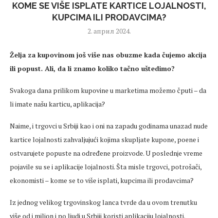
KOME SE VIŠE ISPLATE KARTICE LOJALNOSTI,
KUPCIMA ILI PRODAVCIMA?
2. април 2024.
Želja za kupovinom još više nas obuzme kada čujemo akcija
ili popust. Ali, da li znamo koliko tačno uštedimo?
Svakoga dana prilikom kupovine u marketima možemo čputi – da
li imate našu karticu, aplikacija?
Naime, i trgovci u Srbiji kao i oni na zapadu godinama unazad nude
kartice lojalnosti zahvaljujući kojima skupljate kupone, poene i
ostvarujete popuste na određene proizvode. U poslednje vreme
pojavile su se i aplikacije lojalnosti. Šta misle trgovci, potrošači,
ekonomisti – kome se to više isplati, kupcima ili prodavcima?
Iz jednog velikog trgovinskog lanca tvrde da u ovom trenutku
više od i milion i po ljudi u Srbiji koristi aplikaciju lojalnosti.