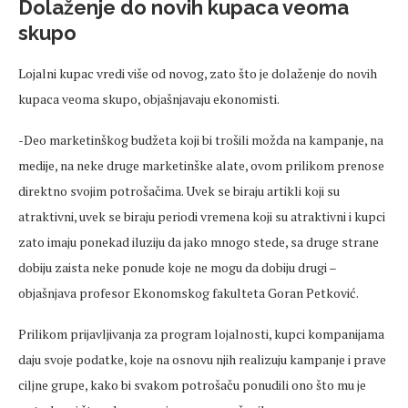
Dolaženje do novih kupaca veoma
skupo
Lojalni kupac vredi više od novog, zato što je dolaženje do novih
kupaca veoma skupo, objašnjavaju ekonomisti.
-Deo marketinškog budžeta koji bi trošili možda na kampanje, na
medije, na neke druge marketinške alate, ovom prilikom prenose
direktno svojim potrošačima. Uvek se biraju artikli koji su
atraktivni, uvek se biraju periodi vremena koji su atraktivni i kupci
zato imaju ponekad iluziju da jako mnogo stede, sa druge strane
dobiju zaista neke ponude koje ne mogu da dobiju drugi –
objašnjava profesor Ekonomskog fakulteta Goran Petković.
Prilikom prijavljivanja za program lojalnosti, kupci kompanijama
daju svoje podatke, koje na osnovu njih realizuju kampanje i prave
ciljne grupe, kako bi svakom potrošaču ponudili ono što mu je