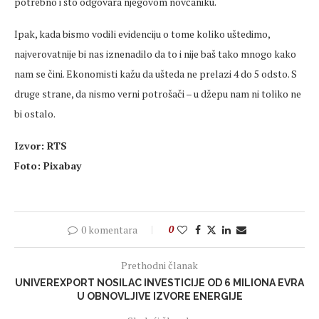
potrebno i što odgovara njegovom novčaniku.
Ipak, kada bismo vodili evidenciju o tome koliko uštedimo,
najverovatnije bi nas iznenadilo da to i nije baš tako mnogo kako
nam se čini. Ekonomisti kažu da ušteda ne prelazi 4 do 5 odsto. S
druge strane, da nismo verni potrošači – u džepu nam ni toliko ne
bi ostalo.
Izvor: RTS
Foto: Pixabay
0 komentara
0
Prethodni članak
UNIVEREXPORT NOSILAC INVESTICIJE OD 6 MILIONA EVRA
U OBNOVLJIVE IZVORE ENERGIJE