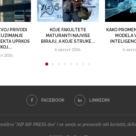
VOJ PRIVODI
KOJE FAKULTETE
KAKO PROMEN
EUZIMANJE
MATURANTI NAJVIŠE
MODELA 
EKTA UPRKOS
BIRAJU, A KOJE STRUKE...
INTELIGENCI
KOJ...
6. август 2026.
6. авгу
ст 2026.
FACEBOOK
LINKEDIN
lasništvu "NIP BIF PRESS doo" i ne smeju se presnositi niti koristiti, del