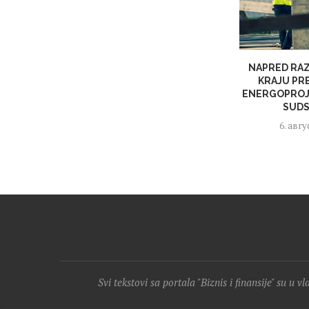
NAPRED RAZ
KRAJU PR
ENERGOPROJ
SUDS
6. авгу
Svi tekstovi sa portala "Biznis i finansije" su u v