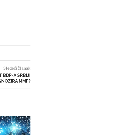
Sledeći članak
T BDP-A SRBIJI
NOZIRA MMF?