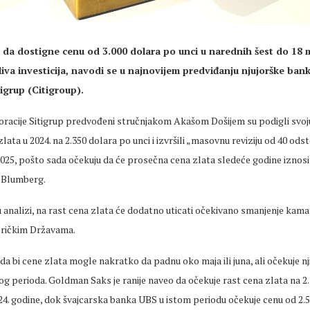
 da dostigne cenu od 3.000 dolara po unci u narednih šest do 18
iva investicija, navodi se u najnovijem predviđanju njujorške ban
igrup (Citigroup).
poracije Sitigrup predvođeni stručnjakom Akašom Došijem su podigli svo
lata u 2024. na 2.350 dolara po unci i izvršili „masovnu reviziju od 40 ods
025, pošto sada očekuju da će prosečna cena zlata sledeće godine iznosit
i Blumberg.
 analizi, na rast cena zlata će dodatno uticati očekivano smanjenje kama
eričkim Državama.
da bi cene zlata mogle nakratko da padnu oko maja ili juna, ali očekuje nji
 perioda. Goldman Saks je ranije naveo da očekuje rast cena zlata na 2.
24. godine, dok švajcarska banka UBS u istom periodu očekuje cenu od 2.