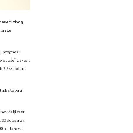
 meseci zbog
karske
ju prognozu
to naviše“ u svom
i 2.875 dolara
tnih stopa u
hov dalji rast
700 dolara za
500 dolara za