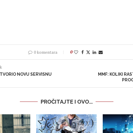
0 komentara
0
ak
OTVORIO NOVU SERVISNU
MMF: KOLIKI RAS
PROG
PROČITAJTE I OVO...