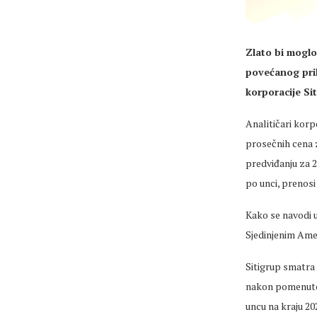
Zlato bi moglo
povećanog pril
korporacije Sit
Analitičari kor
prosečnih cena z
predviđanju za 2
po unci, prenos
Kako se navodi u
Sjedinjenim Am
Sitigrup smatra 
nakon pomenutog
uncu na kraju 20