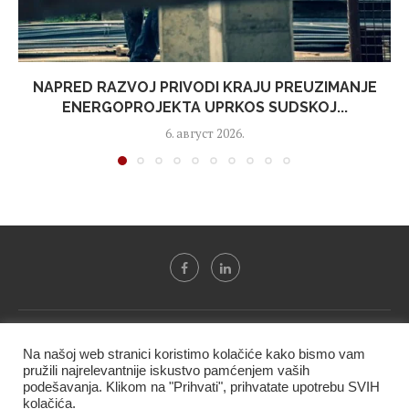
NAPRED RAZVOJ PRIVODI KRAJU PREUZIMANJE
ENERGOPROJEKTA UPRKOS SUDSKOJ...
6. август 2026.
Svi tekstovi sa portala "Biznis i finansije" su u vlasništvu "NIP
Na našoj web stranici koristimo kolačiće kako bismo vam
BIF PRESS doo" i ne smeju se presnositi niti koristiti, delimično
pružili najrelevantnije iskustvo pamćenjem vaših
ni u celosti, bez izričite dozvole kompanije.
podešavanja. Klikom na "Prihvati", prihvatate upotrebu SVIH
kolačića.