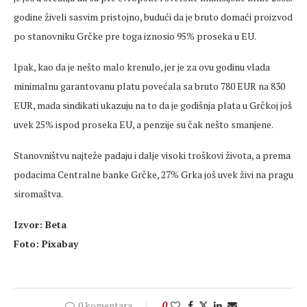
godine živeli sasvim pristojno, budući da je bruto domaći proizvod
po stanovniku Grčke pre toga iznosio 95% proseka u EU.
Ipak, kao da je nešto malo krenulo, jer je za ovu godinu vlada
minimalnu garantovanu platu povećala sa bruto 780 EUR na 830
EUR, mada sindikati ukazuju na to da je godišnja plata u Grčkoj još
uvek 25% ispod proseka EU, a penzije su čak nešto smanjene.
Stanovništvu najteže padaju i dalje visoki troškovi života, a prema
podacima Centralne banke Grčke, 27% Grka još uvek živi na pragu
siromaštva.
Izvor: Beta
Foto: Pixabay
0 komentara
0