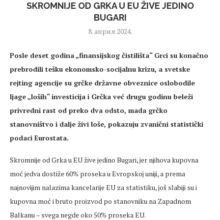
SKROMNIJE OD GRKA U EU ŽIVE JEDINO
BUGARI
8. април 2024.
Posle deset godina „finansijskog čistilišta“ Grci su konačno
prebrodili tešku ekonomsko-socijalnu krizu, a svetske
rejting agencije su grčke državne obveznice oslobodile
ljage „loših“ investicija i Grčka već drugu godinu beleži
privredni rast od preko dva odsto, mada grčko
stanovništvo i dalje živi loše, pokazuju zvanični statistički
podaci Eurostata.
Skromnije od Grka u EU žive jedino Bugari, jer njihova kupovna
moć jedva dostiže 60% proseka u Evropskoj uniji, a prema
najnovijim nalazima kancelarije EU za statistiku, još slabiji su i
kupovna moć i bruto proizvod po stanovniku na Zapadnom
Balkanu – svega negde oko 50% proseka EU.