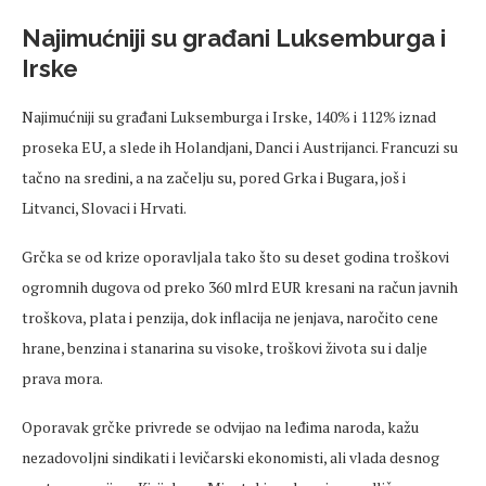
Najimućniji su građani Luksemburga i
Irske
Najimućniji su građani Luksemburga i Irske, 140% i 112% iznad
proseka EU, a slede ih Holandjani, Danci i Austrijanci. Francuzi su
tačno na sredini, a na začelju su, pored Grka i Bugara, još i
Litvanci, Slovaci i Hrvati.
Grčka se od krize oporavljala tako što su deset godina troškovi
ogromnih dugova od preko 360 mlrd EUR kresani na račun javnih
troškova, plata i penzija, dok inflacija ne jenjava, naročito cene
hrane, benzina i stanarina su visoke, troškovi života su i dalje
prava mora.
Oporavak grčke privrede se odvijao na leđima naroda, kažu
nezadovoljni sindikati i levičarski ekonomisti, ali vlada desnog