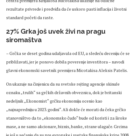
centra premijera Kirijakosa Micotakisa ukazuje na odlične
rezultate privrede i predviđa da će uskoro pasti inflacija i životni
standard početi da raste.
27% Grka još uvek živi na pragu
siromaštva
– Grčka se deset godina udaljavala od EU, a sledeću deceniju će se
približavati, jer je ponovo dobila poverenje investitora – navodi
glavni ekonomski savetnik premijera Micotakisa Aleksis Patelis.
On ukazuje na činjenicu da su svetske rejting agencije skinule
oznaku „trulih“ sa grčkih državnih obveznica, dok je britanski
nedeljnik „Ekonomist“ grčku ekonomiju ocenio kao
„najnapredniju u 2023. godini“. Ali dokle će morati da čeka grčko
stanovništvo da to „ekonomsko čudo“ bude od koristi i za široke
mase, a ne samo akcionare, biznis, banke, strane ulagače. Grcima
je još u sećanju da su pre evropske i svetske finansijske krize 2008.