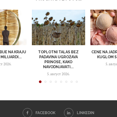
BIJE NA KRAJU
TOPLOTNI TALAS BEZ
CENE NA JAD
MILIJARDI...
PADAVINA UGROŽAVA
KUGLOM S
PRINOSE, KAKO
ст 2026.
5. авгу
NAVODNJAVATI...
5. август 2026.
FACEBOOK
LINKEDIN