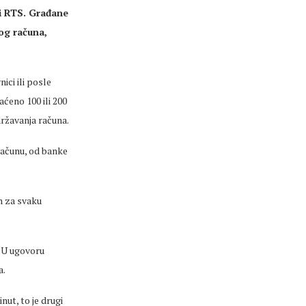
si RTS. Građane
vog računa,
ici ili posle
ćeno 100 ili 200
državanja računa.
računu, od banke
m za svaku
. U ugovoru
a.
nut, to je drugi