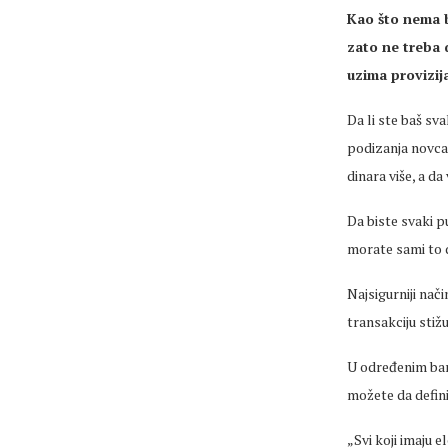
Kao što nema b
zato ne treba 
uzima provizij
Da li ste baš sv
podizanja novca 
dinara više, a d
Da biste svaki p
morate sami to d
Najsigurniji nač
transakciju stižu
U određenim ban
možete da definiš
„Svi koji imaju 