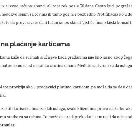
čin je izvod računa u banci, ali to je tek posle 30 dana. Često ljudi pogreše i
 nedozvoljenim sajtovima ili tamo gde nije bezbedno. Notifikacija koju dob
ožete da proveravate da li tačan iznos skinut“, ističe finanskijski konsul
 i na plaćanje karticama
ama kažu da su imali slučajeve kada građanima nije bilo jasno zbog čega 
inutom iznosu od nekoliko stotina dinara. Međutim, utvrdili su da uslug
ate proviziju ako u prodavnici platimo karticom, pa može da se desi da 
iki.
aštiti korisnika finansijskih usluga, svaki klijent ima pravo na žalbu, ak
ta sredstva sa računa. To može da uradi preko kol-centra ili da ode u o
formular.