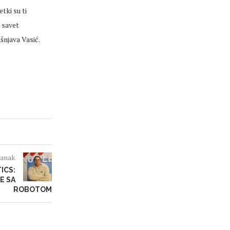
tki su ti
 savet
šnjava Vasić.
lanak
ICS:
E SA
ROBOTOM