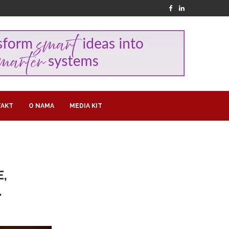
AKT
O NAMA
MEDIA KIT
E,
…