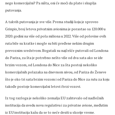
nego komercijalni? Pa ništa, oni će moći da plate i skuplja
putovanja.
A takvih putovanja je sve više. Prema studiji koju je sproveo
Grinpis, broj letova privatnim avionima je porastao sa 120.000 u
2020. godini na više od pola miliona u 2022. Više od polovine ovih
ruta bile su kratke i mogle su biti pređene nekim drugim
prevoznim sredstvom. Bogataši su najčešće putovali od Londona
do Pariza, za šta je potrebno nešto više od dva sata ako se ide
brzim vozom, od Londona do Nice za šta postoji nekoliko
komercijalnih polazaka na dnevnom nivou, od Pariza do Ženeve
što je oko tri sata brzim vozom i od Pariza do Nice za rutu za koju
takođe postoje komercijalni letovi i brzi vozovi.
Iz tog razloga je nekoliko zemalja EU zahtevalo od nadležnih
institucija da uvedu novu regulativu i za privatne avione, međutim
iz EU institucija kažu da se to neće desiti u skorije vreme.