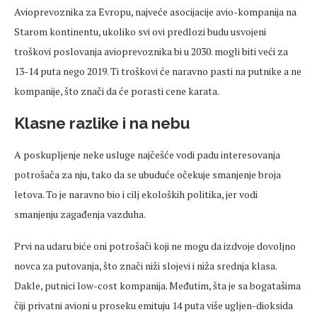
Avioprevoznika za Evropu, najveće asocijacije avio-kompanija na
Starom kontinentu, ukoliko svi ovi predlozi budu usvojeni
troškovi poslovanja avioprevoznika bi u 2030. mogli biti veći za
13-14 puta nego 2019. Ti troškovi će naravno pasti na putnike a ne
kompanije, što znači da će porasti cene karata.
Klasne razlike i na nebu
A poskupljenje neke usluge najčešće vodi padu interesovanja
potrošača za nju, tako da se ubuduće očekuje smanjenje broja
letova. To je naravno bio i cilj ekoloških politika, jer vodi
smanjenju zagađenja vazduha.
Prvi na udaru biće oni potrošači koji ne mogu da izdvoje dovoljno
novca za putovanja, što znači niži slojevi i niža srednja klasa.
Dakle, putnici low-cost kompanija. Međutim, šta je sa bogatašima
čiji privatni avioni u proseku emituju 14 puta više ugljen-dioksida