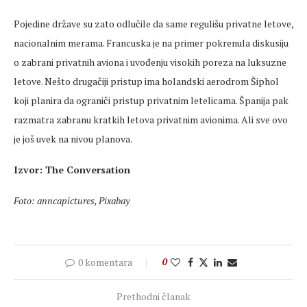
Pojedine države su zato odlučile da same regulišu privatne letove,
nacionalnim merama. Francuska je na primer pokrenula diskusiju
o zabrani privatnih aviona i uvođenju visokih poreza na luksuzne
letove. Nešto drugačiji pristup ima holandski aerodrom Šiphol
koji planira da ograniči pristup privatnim letelicama. Španija pak
razmatra zabranu kratkih letova privatnim avionima. Ali sve ovo
je još uvek na nivou planova.
Izvor: The Conversation
Foto: anncapictures, Pixabay
0 komentara
0
Prethodni članak