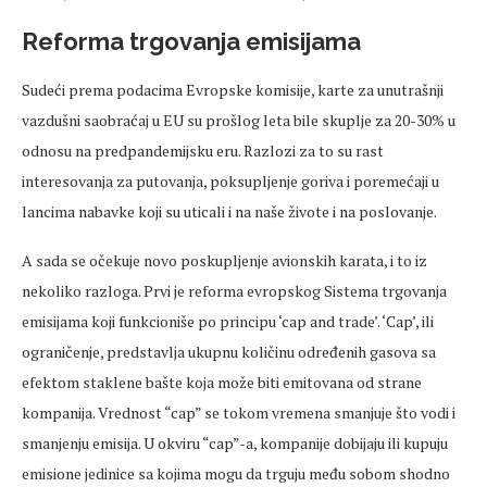
Reforma trgovanja emisijama
Sudeći prema podacima Evropske komisije, karte za unutrašnji
vazdušni saobraćaj u EU su prošlog leta bile skuplje za 20-30% u
odnosu na predpandemijsku eru. Razlozi za to su rast
interesovanja za putovanja, poksupljenje goriva i poremećaji u
lancima nabavke koji su uticali i na naše živote i na poslovanje.
A sada se očekuje novo poskupljenje avionskih karata, i to iz
nekoliko razloga. Prvi je reforma evropskog Sistema trgovanja
emisijama koji funkcioniše po principu ‘cap and trade’. ‘Cap’, ili
ograničenje, predstavlja ukupnu količinu određenih gasova sa
efektom staklene bašte koja može biti emitovana od strane
kompanija. Vrednost “cap” se tokom vremena smanjuje što vodi i
smanjenju emisija. U okviru “cap”-a, kompanije dobijaju ili kupuju
emisione jedinice sa kojima mogu da trguju među sobom shodno