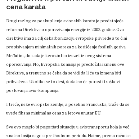
cena karata
Drugi razlog za poskupljenje avionskih karata je predstojeća
reforma Direktive o oporezivanju energije iz 2003. godine. Ova
direktiva ima za cilj dekarbonizaciju evropske privrede a to čini
propisivanjem minimalnih poreza za korišćenje fosilnih goriva.
Međutim, do sada je kerozin bio izuzet iz ovog sistema
oporezivanja. No, Evropska komisija je predložila izmenu ove
Direktive, a trenutno se čeka da se vidi da li će ta izmena biti
prihvaćena. Ukoliko se to desi, dodatno će porasti troškovi
poslovanja avio-kompanija.
I treće, neke evropske zemlje, a posebno Francuska, traže da se
uvede fiksna minimalna cena za letove unutar EU.
Sve ovo moglo bi pogoršati situaciju u aviotransportu koja je već
znatno lošija nego u prethodnom periodu. Naime, prema računici