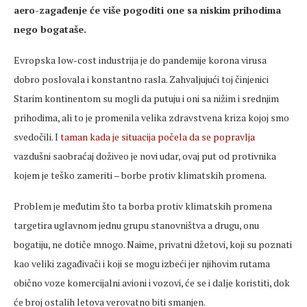
aero-zagađenje će više pogoditi one sa niskim prihodima
nego bogataše.
Evropska low-cost industrija je do pandemije korona virusa
dobro poslovala i konstantno rasla. Zahvaljujući toj činjenici
Starim kontinentom su mogli da putuju i oni sa nižim i srednjim
prihodima, ali to je promenila velika zdravstvena kriza kojoj smo
svedočili. I
taman kada je situacija počela da se popravlja
vazdušni saobraćaj doživeo je novi udar, ovaj put od protivnika
kojem je teško zameriti – borbe protiv klimatskih promena.
Problem je međutim što ta borba protiv klimatskih promena
targetira uglavnom jednu grupu stanovništva a drugu, onu
bogatiju, ne dotiče mnogo. Naime, privatni džetovi, koji su poznati
kao veliki zagađivači i koji se mogu izbeći jer njihovim rutama
obično voze komercijalni avioni i vozovi, će se i dalje koristiti, dok
će broj ostalih letova verovatno biti smanjen.