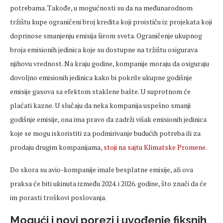
potrebama. Takođe, u mogućnosti su da na međunarodnom
tržištu kupe ograničeni broj kredita koji proističu iz projekata koji
doprinose smanjenju emisija širom sveta. Ograničenje ukupnog
broja emisionih jedinica koje su dostupne na tržištu osigurava
njihovu vrednost. Na kraju godine, kompanije moraju da osiguraju
dovoljno emisionih jedinica kako bi pokrile ukupne godišnje
emisije gasova sa efektom staklene bašte. U suprotnom će
plaćati kazne. U slučaju da neka kompanija uspešno smanji
godišnje emisije, ona ima pravo da zadrži višak emisionih jedinica
koje se mogu iskoristiti za podmirivanje budućih potreba ili za
prodaju drugim kompanijama,
stoji na sajtu Klimatske Promene
.
Do skora su avio-kompanije imale besplatne emisije, ali ova
praksa će biti ukinuta između 2024. i 2026. godine, što znači da će
im porasti troškovi poslovanja.
Mogući i novi porezi i uvođenje fiksnih