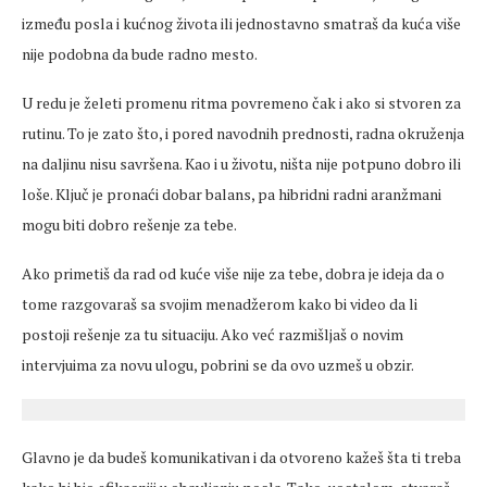
između posla i kućnog života ili jednostavno smatraš da kuća više
nije podobna da bude radno mesto.
U redu je želeti promenu ritma povremeno čak i ako si stvoren za
rutinu. To je zato što, i pored navodnih prednosti, radna okruženja
na daljinu nisu savršena. Kao i u životu, ništa nije potpuno dobro ili
loše. Ključ je pronaći dobar balans, pa hibridni radni aranžmani
mogu biti dobro rešenje za tebe.
Ako primetiš da rad od kuće više nije za tebe, dobra je ideja da o
tome razgovaraš sa svojim menadžerom kako bi video da li
postoji rešenje za tu situaciju. Ako već razmišljaš o novim
intervjuima za novu ulogu, pobrini se da ovo uzmeš u obzir.
Glavno je da budeš komunikativan i da otvoreno kažeš šta ti treba