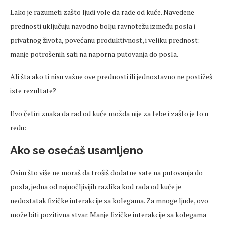
Lako je razumeti zašto ljudi vole da rade od kuće. Navedene
prednosti uključuju navodno bolju ravnotežu između posla i
privatnog života, povećanu produktivnost, i veliku prednost:
manje potrošenih sati na naporna putovanja do posla.
Ali šta ako ti nisu važne ove prednosti ili jednostavno ne postižeš
iste rezultate?
Evo četiri znaka da rad od kuće možda nije za tebe i zašto je to u
redu:
Ako se osećaš usamljeno
Osim što više ne moraš da trošiš dodatne sate na putovanja do
posla, jedna od najuočljivijih razlika kod rada od kuće je
nedostatak fizičke interakcije sa kolegama. Za mnoge ljude, ovo
može biti pozitivna stvar. Manje fizičke interakcije sa kolegama