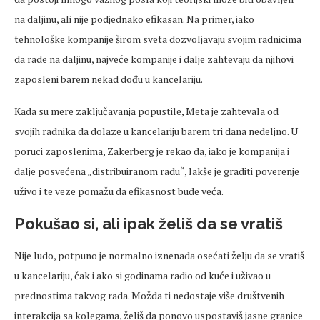
na daljinu, ali nije podjednako efikasan. Na primer, iako
tehnološke kompanije širom sveta dozvoljavaju svojim radnicima
da rade na daljinu, najveće kompanije i dalje zahtevaju da njihovi
zaposleni barem nekad dođu u kancelariju.
Kada su mere zaključavanja popustile, Meta je zahtevala od
svojih radnika da dolaze u kancelariju barem tri dana nedeljno. U
poruci zaposlenima, Zakerberg je rekao da, iako je kompanija i
dalje posvećena „distribuiranom radu“, lakše je graditi poverenje
uživo i te veze pomažu da efikasnost bude veća.
Pokušao si, ali ipak želiš da se vratiš
Nije ludo, potpuno je normalno iznenada osećati želju da se vratiš
u kancelariju, čak i ako si godinama radio od kuće i uživao u
prednostima takvog rada. Možda ti nedostaje više društvenih
interakcija sa kolegama, želiš da ponovo uspostaviš jasne granice