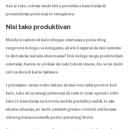
Ako je tako, rešenje može biti u povratku u kancelariju ili
pronalaženju posla koji to omogućava.
Nisi tako produktivan
Možda si radom od kuće izbegao ometanja u poslu zbog
razgovora kolega i sa kolegama, ali jesi li siguran da nisi zamenio
te distrakcije kućnim obavezama? Dok kolege mogu predstavljati
ometanje, barem se očekuje da rade tokom smene, što se ne može
reći za decu ili kućne ljubimce.
I priznajmo: nema svako luksuz da ima svoj radni prostor kod
kuće, tako da su mnogi primorani da rade iz svoje spavaće sobe.
Iako će kancelarija na krevetu možda poslužiti u nuždi, to nije
idealna situacija, jer može zamutiti granice i otežati održavanje
zdravog balansa između posla i privatnog života.