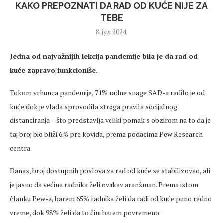
KAKO PREPOZNATI DA RAD OD KUĆE NIJE ZA
TEBE
8. јул 2024.
Jedna od najvažnijih lekcija pandemije bila je da rad od
kuće zapravo funkcioniše.
Tokom vrhunca pandemije, 71% radne snage SAD-a radilo je od
kuće dok je vlada sprovodila stroga pravila socijalnog
distanciranja – što predstavlja veliki pomak s obzirom na to da je
taj broj bio bliži 6% pre kovida, prema podacima Pew Research
centra.
Danas, broj dostupnih poslova za rad od kuće se stabilizovao, ali
je jasno da većina radnika želi ovakav aranžman. Prema istom
članku Pew-a, barem 65% radnika želi da radi od kuće puno radno
vreme, dok 98% želi da to čini barem povremeno.