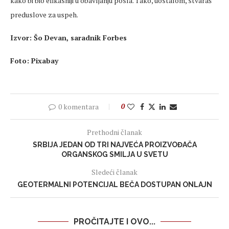
kako bi bio efikasniji u obavljanju posla. Tako, uostalom, stvaraš
preduslove za uspeh.
Izvor: Šo Devan, saradnik Forbes
Foto: Pixabay
0 komentara
0
Prethodni članak
SRBIJA JEDAN OD TRI NAJVEĆA PROIZVOĐAČA
ORGANSKOG SMILJA U SVETU
Sledeći članak
GEOTERMALNI POTENCIJAL BEČA DOSTUPAN ONLAJN
PROČITAJTE I OVO...