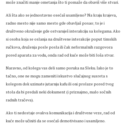
može značiti manje ometanja što ti pomaže da obaviš više stvari.
Ali šta ako se jednostavno osećaš usamljeno? Na kraju krajeva,
radno mesto nije samo mesto gde obavljaš posao; to je i
društveno okruženje gde ostvaruješ interakciju sa kolegama. Ako
si osoba koja se oslanja na društvene interakcije poput timskih
ručkova, druženja posle posla ili čak neformalnih razgovora
pored aparata za vodu, onda rad od kuće može biti loša stvar.
Naravno, od kolega vas deli samo poruka na Sleku. Iako je to
tačno, one ne mogu zameniti iskustvo slučajnog susreta s
kolegom dok uzimate jutarnju kafu ili oni prolaze pored tvog
stola da bi predali neki dokument (i priznajmo, malo sočnih
radnih tračeva).
Ako ti nedostaje ovakva komunikacija i društvene veze, rad od
kuće može učiniti da se osećaš demotivisano i usamljeno.