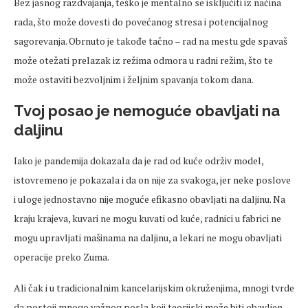
Bez jasnog razdvajanja, teško je mentalno se isključiti iz načina
rada, što može dovesti do povećanog stresa i potencijalnog
sagorevanja. Obrnuto je takođe tačno – rad na mestu gde spavaš
može otežati prelazak iz režima odmora u radni režim, što te
može ostaviti bezvoljnim i željnim spavanja tokom dana.
Tvoj posao je nemoguće obavljati na
daljinu
Iako je pandemija dokazala da je rad od kuće održiv model,
istovremeno je pokazala i da on nije za svakoga, jer neke poslove
i uloge jednostavno nije moguće efikasno obavljati na daljinu. Na
kraju krajeva, kuvari ne mogu kuvati od kuće, radnici u fabrici ne
mogu upravljati mašinama na daljinu, a lekari ne mogu obavljati
operacije preko Zuma.
Ali čak i u tradicionalnim kancelarijskim okruženjima, mnogi tvrde
da postoji mnogo važnog posla koji teorijski može biti obavljen