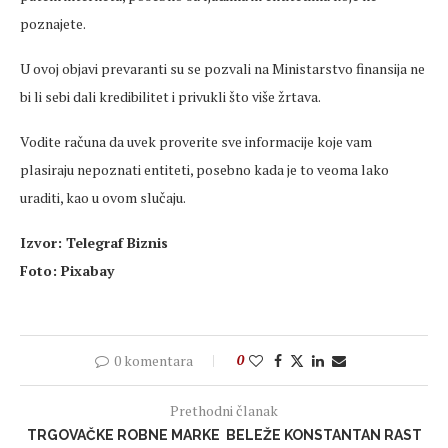
poznajete.
U ovoj objavi prevaranti su se pozvali na Ministarstvo finansija ne
bi li sebi dali kredibilitet i privukli što više žrtava.
Vodite računa da uvek proverite sve informacije koje vam
plasiraju nepoznati entiteti, posebno kada je to veoma lako
uraditi, kao u ovom slučaju.
Izvor: Telegraf Biznis
Foto: Pixabay
0 komentara
0
Prethodni članak
TRGOVAČKE ROBNE MARKE BELEŽE KONSTANTAN RAST