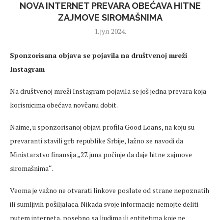
NOVA INTERNET PREVARA OBEĆAVA HITNE
ZAJMOVE SIROMAŠNIMA
1. јул 2024.
Sponzorisana objava se pojavila na društvenoj mreži
Instagram
Na društvenoj mreži Instagram pojavila se još jedna prevara koja
korisnicima obećava novčanu dobit.
Naime, u sponzorisanoj objavi profila Good Loans, na koju su
prevaranti stavili grb republike Srbije, lažno se navodi da
Ministarstvo finansija „27. juna počinje da daje hitne zajmove
siromašnima“.
Veoma je važno ne otvarati linkove poslate od strane nepoznatih
ili sumljivih pošiljalaca. Nikada svoje informacije nemojte deliti
putem interneta, posebno sa ljudima ili entitetima koje ne