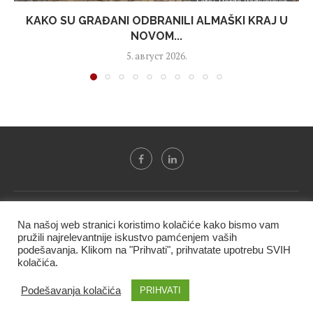
KAKO SU GRAĐANI ODBRANILI ALMAŠKI KRAJ U
NOVOM...
5. август 2026.
Svi tekstovi sa portala "Biznis i finansije" su u vlasništvu "NIP
Na našoj web stranici koristimo kolačiće kako bismo vam
BIF PRESS doo" i ne smeju se presnositi niti koristiti, delimično
pružili najrelevantnije iskustvo pamćenjem vaših
ni u celosti, bez izričite dozvole kompanije.
podešavanja. Klikom na "Prihvati", prihvatate upotrebu SVIH
kolačića.
@2020 -
Studio triD
Podešavanja kolačića
PRIHVATI
VRH