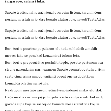
šargarepe, celera i luka.
Supa je tradicionalno začinjena lovorovim listom, karanfilićem i
peršunom, a šafran joj daje bogatu zlatnu boju, navodi TasteAtlas.
Supa je tradicionalno začinjena lovorovim listom, karanfilićem i
peršunom, a šafran joj daje bogatu zlatnu boju, navodi TasteAtlas.
Bori-bori je posebno popularno jelo tokom hladnih zimskih
meseci, iako se ponekad konzumira i tokom leta.
Bori-bori je preporučljivo poslužiti toplo, posuto peršunom i sa
strane narendanim parmezanom. Supa je veoma bogata hranjivim
sastojcima, a ima mnogo varijanti poput one sa dodatkom
komadića piletine sa roštilja.
Na drugom mestu je rawon, jedinstveno indonežansko jelo, dok
treće mesto zauzima još jedno jelo iz iste zemlje – soto betawi tj.
goveđa supa koja se sastoji od komada mesa i iznutrica koji se
lagano krčkaju u čorbi od kokosovog mleka.