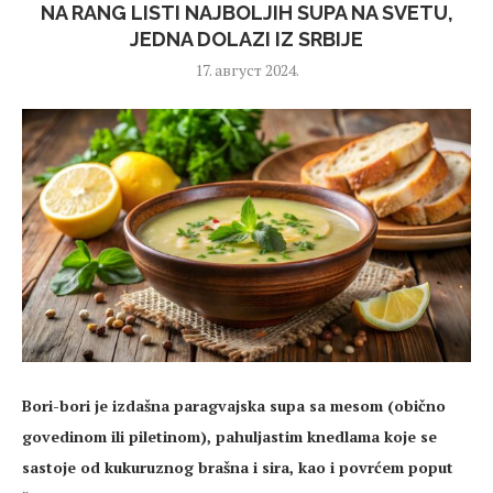
NA RANG LISTI NAJBOLJIH SUPA NA SVETU,
JEDNA DOLAZI IZ SRBIJE
17. август 2024.
Bori-bori je izdašna paragvajska supa sa mesom (obično
govedinom ili piletinom), pahuljastim knedlama koje se
sastoje od kukuruznog brašna i sira, kao i povrćem poput