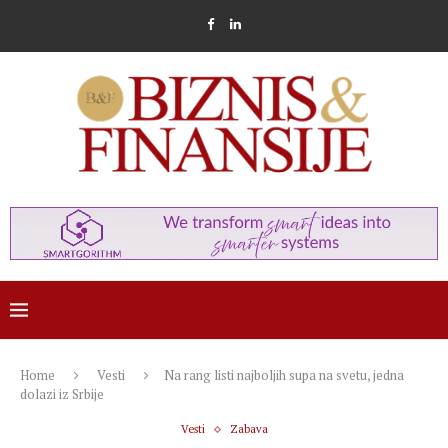
Home
Vesti
Na rang listi najboljih supa na svetu, jedna
dolazi iz Srbije
Vesti
Zabava