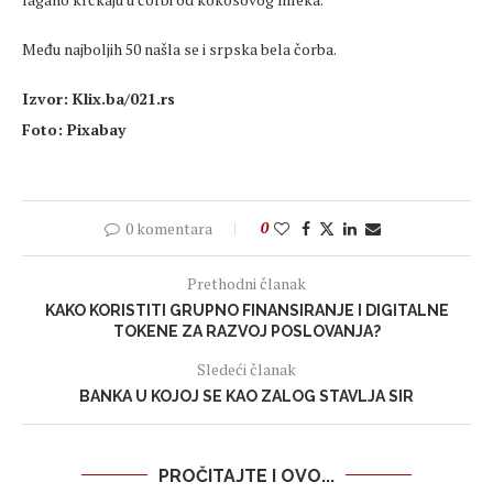
Među najboljih 50 našla se i srpska bela čorba.
Izvor: Klix.ba/021.rs
Foto: Pixabay
0 komentara
0
Prethodni članak
KAKO KORISTITI GRUPNO FINANSIRANJE I DIGITALNE
TOKENE ZA RAZVOJ POSLOVANJA?
Sledeći članak
BANKA U KOJOJ SE KAO ZALOG STAVLJA SIR
PROČITAJTE I OVO...