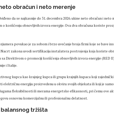
neto obračun i neto merenje
iđeno da se najkasnije do 31. decembra 2026. ukine neto obračun i neto m
o korišćenju obnovljivih izvora energije. Ova dva obračuna koriste proz
ozjumera povukao je za sobom i brzo uvećanje broja firmi koje se bave in
 Nacrt zakona uvodi sertifikaciju instalatera postrojenja koja koriste obn
u sa Direktivom o promociji korišćenja obnovljivih izvora energije (RED I
je i Italije.
ktivnog kupca kao krajnjeg kupca ili grupu krajnjih kupaca koji zajednički 
išti električnu energiju proizvedenu u okviru svojih objekata ili koji je sa
uslugama fleksibilnosti ili merama energetske efikasnosti, pri čemu ove ak
egovu osnovnu komercijalnu ili profesionalnu delatnost.
balansnog tržišta