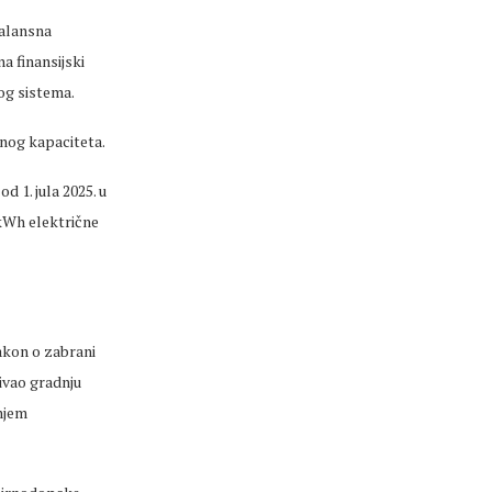
balansna
a finansijski
og sistema.
snog kapaciteta.
 1. jula 2025. u
kWh električne
akon o zabrani
ivao gradnju
šnjem