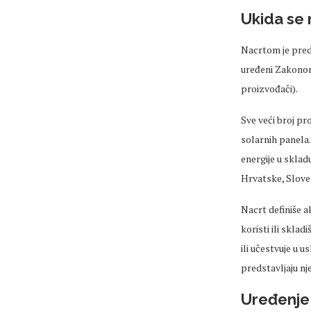
Ukida se 
Nacrtom je predv
uređeni Zakonom 
proizvođači).
Sve veći broj pr
solarnih panela.
energije u sklad
Hrvatske, Sloveni
Nacrt definiše a
koristi ili sklad
ili učestvuje u 
predstavljaju nj
Uređenje 