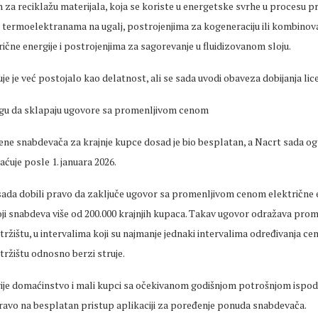
n za reciklažu materijala, koja se koriste u energetske svrhe u procesu p
, termoelektranama na ugalj, postrojenjima za kogeneraciju ili kombino
rične energije i postrojenjima za sagorevanje u fluidizovanom sloju.
uje je već postojalo kao delatnost, ali se sada uvodi obaveza dobijanja lic
ogu da sklapaju ugovore sa promenljivom cenom
e snabdevača za krajnje kupce dosad je bio besplatan, a Nacrt sada ogr
ćuje posle 1. januara 2026.
 sada dobili pravo da zaključe ugovor sa promenljivom cenom električne 
i snabdeva više od 200.000 krajnjih kupaca. Takav ugovor odražava pro
žištu, u intervalima koji su najmanje jednaki intervalima određivanja ce
ržištu odnosno berzi struje.
rije domaćinstvo i mali kupci sa očekivanom godišnjom potrošnjom ispod
pravo na besplatan pristup aplikaciji za poređenje ponuda snabdevača.