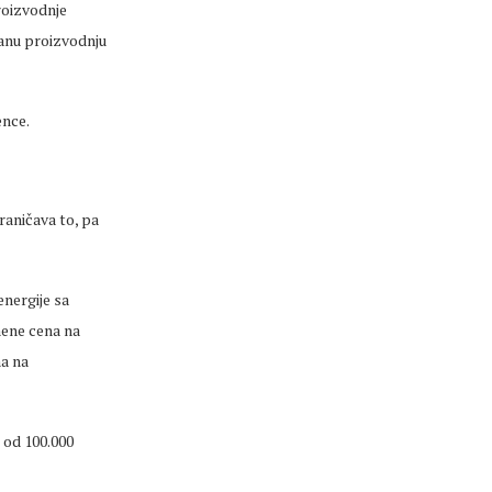
roizvodnje
vanu proizvodnju
ence.
aničava to, pa
energije sa
mene cena na
na na
 od 100.000