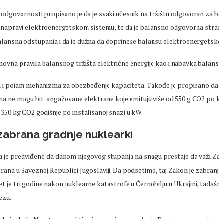
 odgovornosti propisano je da je svaki učesnik na tržištu odgovoran za 
 napravi elektroenergetskom sistemu, te da je balansno odgovorna stran
lansna odstupanja i da je dužna da doprinese balansu elektroenergetsk
novna pravila balansnog tržišta električne energije kao i nabavka balan
i i pojam mehanizma za obezbeđenje kapaciteta. Takođe je propisano da od
a ne mogu biti angažovane elektrane koje emituju više od 550 g CO2 po 
od 350 kg CO2 godišnje po instalisanoj snazi u kW.
zabrana gradnje nuklearki
je predviđeno da danom njegovog stupanja na snagu prestaje da važi Z
rana u Saveznoj Republici Jugoslaviji. Da podsetimo, taj Zakon je zabranj
et je tri godine nakon nuklearne katastrofe u Černobilju u Ukrajini, tada
ezu.