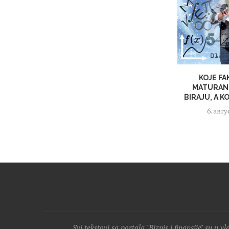
KOJE F
MATURANT
BIRAJU, A K
6. авгу
Svi tekstovi sa portala "Biznis i finansije" su u v