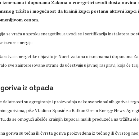
o izmenama i dopunama Zakona o energetici uvodi dosta novina 
ansnog tržišta i mogućnost da krajnji kupci postanu aktivni kupci i
omenljivom cenom.
ja se vraća u sprsku energetiku, a uvodi se i sertifikacija instalatera pos
ve izvore energije.
darstva i energetike objavilo je Nacrt zakona o izmenama i dopunama Z
valo sve zainteresovane strane da učestvuju u javnoj raspravi, koja će traja
goriva iz otpada
delatnosti su agregiranje i proizvodnja nekonvencionalnih goriva i trgo
im gorivima, piše Vladimir Spasić za Balkan Green Energy News. Agregir
tu, da se omogući učešće krajnjih kupaca i malih preduzeća na tržištu ele
a goriva su tečna ili čvrsta goriva proizvedena iz tečnog ili čvrstog n