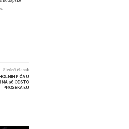
 mirnodopske
e.
Sledeći članak
HOLNIH PIĆA U
NI NA 96 ODSTO
PROSEKA EU