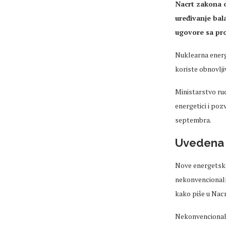
Nacrt zakona 
uređivanje bal
ugovore sa pr
Nuklearna energi
koriste obnovlji
Ministarstvo ru
energetici i poz
septembra.
Uvedena 
Nove energetske 
nekonvencionaln
kako piše u Nacr
Nekonvencionaln