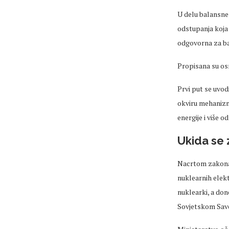
U delu balansne
odstupanja koja
odgovorna za ba
Propisana su os
Prvi put se uvod
okviru mehanizm
energije i više 
Ukida se 
Nacrtom zakona 
nuklearnih elekt
nuklearki, a don
Sovjetskom Sav