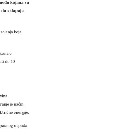
među kojima su
 da sklapaju
trojenja koja
akona o
ti do 10.
vina
anje je način,
ktrične energije.
eopasnog otpada