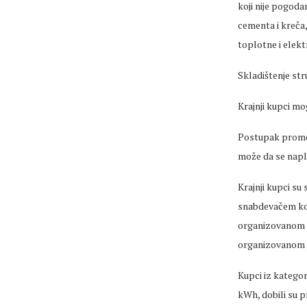
koji nije pogoda
cementa i kreča
toplotne i elekt
Skladištenje str
Krajnji kupci m
Postupak promen
može da se napla
Krajnji kupci su
snabdevačem koj
organizovanom tr
organizovanom t
Kupci iz katego
kWh, dobili su 