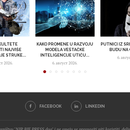
AKULTETE
KAKO PROMENE U RAZVOJU
PUTNICI IZ SR
I NAJVIŠE
MODELA VEŠTAČKE
BUDU NA 
OJE STRUKE...
INTELIGENCIJE UTIČU...
6. авгу
ст 2026.
6. август 2026.
FACEBOOK
LINKEDIN
lasništvu "NIP BIF PRESS doo" i ne smeju se presnositi niti koristiti, del