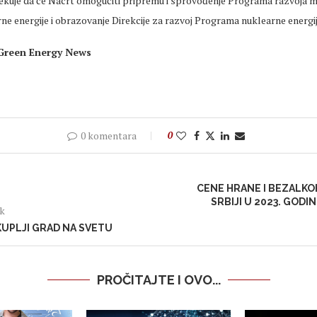
ekuje da će Nacrt omogućiti pripremu i sprovođenje Programa razvoja
e energije i obrazovanje Direkcije za razvoj Programa nuklearne energij
 Green Energy News
0 komentara
0
CENE HRANE I BEZALKO
SRBIJI U 2023. GODI
ak
UPLJI GRAD NA SVETU
PROČITAJTE I OVO...