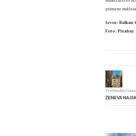
Ministarstvo oč
primene nuklearn
Izvor: Balkan
Foto: Pixabay
Prethodni član
ŽENEVA NAJSK