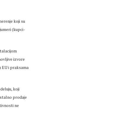
erenje koji su
jumeri (kupci-
stalacijom
ovljive izvore
I) EU i praksama
deluju, koji
mostalno prodaje
tivnosti ne