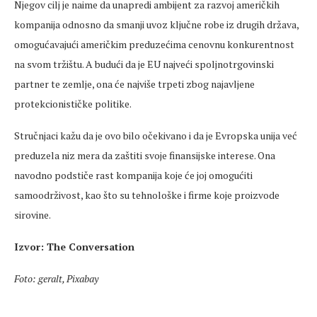
Njegov cilj je naime da unapredi ambijent za razvoj američkih
kompanija odnosno da smanji uvoz ključne robe iz drugih država,
omogućavajući američkim preduzećima cenovnu konkurentnost
na svom tržištu. A budući da je EU najveći spoljnotrgovinski
partner te zemlje, ona će najviše trpeti zbog najavljene
protekcionističke politike.
Stručnjaci kažu da je ovo bilo očekivano i da je Evropska unija već
preduzela niz mera da zaštiti svoje finansijske interese. Ona
navodno podstiče rast kompanija koje će joj omogućiti
samoodrživost, kao što su tehnološke i firme koje proizvode
sirovine.
Izvor: The Conversation
Foto: geralt, Pixabay