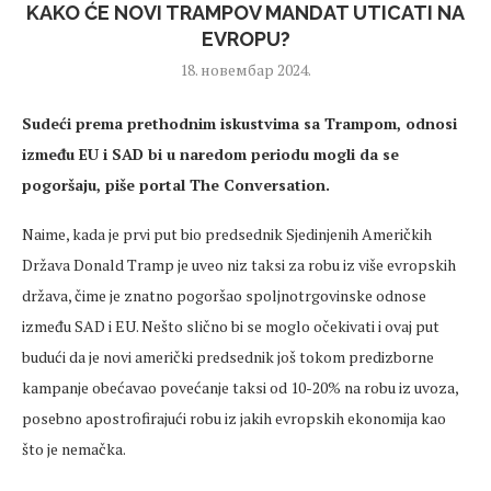
KAKO ĆE NOVI TRAMPOV MANDAT UTICATI NA
EVROPU?
18. новембар 2024.
Sudeći prema prethodnim iskustvima sa Trampom, odnosi
između EU i SAD bi u naredom periodu mogli da se
pogoršaju, piše portal The Conversation.
Naime, kada je prvi put bio predsednik Sjedinjenih Američkih
Država Donald Tramp je uveo niz taksi za robu iz više evropskih
država, čime je znatno pogoršao spoljnotrgovinske odnose
između SAD i EU. Nešto slično bi se moglo očekivati i ovaj put
budući da je novi američki predsednik još tokom predizborne
kampanje obećavao povećanje taksi od 10-20% na robu iz uvoza,
posebno apostrofirajući robu iz jakih evropskih ekonomija kao
što je nemačka.