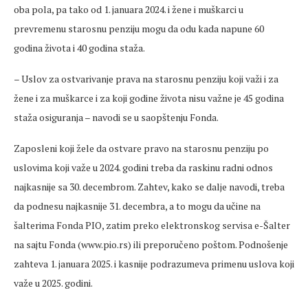
oba pola, pa tako od 1. januara 2024. i žene i muškarci u
prevremenu starosnu penziju mogu da odu kada napune 60
godina života i 40 godina staža.
– Uslov za ostvarivanje prava na starosnu penziju koji važi i za
žene i za muškarce i za koji godine života nisu važne je 45 godina
staža osiguranja – navodi se u saopštenju Fonda.
Zaposleni koji žele da ostvare pravo na starosnu penziju po
uslovima koji važe u 2024. godini treba da raskinu radni odnos
najkasnije sa 30. decembrom. Zahtev, kako se dalje navodi, treba
da podnesu najkasnije 31. decembra, a to mogu da učine na
šalterima Fonda PIO, zatim preko elektronskog servisa e-Šalter
na sajtu Fonda (www.pio.rs) ili preporučeno poštom. Podnošenje
zahteva 1. januara 2025. i kasnije podrazumeva primenu uslova koji
važe u 2025. godini.