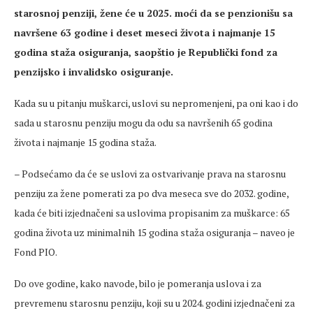
starosnoj penziji, žene će u 2025. moći da se penzionišu sa
navršene 63 godine i deset meseci života i najmanje 15
godina staža osiguranja, saopštio je Republički fond za
penzijsko i invalidsko osiguranje.
Kada su u pitanju muškarci, uslovi su nepromenjeni, pa oni kao i do
sada u starosnu penziju mogu da odu sa navršenih 65 godina
života i najmanje 15 godina staža.
– Podsećamo da će se uslovi za ostvarivanje prava na starosnu
penziju za žene pomerati za po dva meseca sve do 2032. godine,
kada će biti izjednačeni sa uslovima propisanim za muškarce: 65
godina života uz minimalnih 15 godina staža osiguranja – naveo je
Fond PIO.
Do ove godine, kako navode, bilo je pomeranja uslova i za
prevremenu starosnu penziju, koji su u 2024. godini izjednačeni za