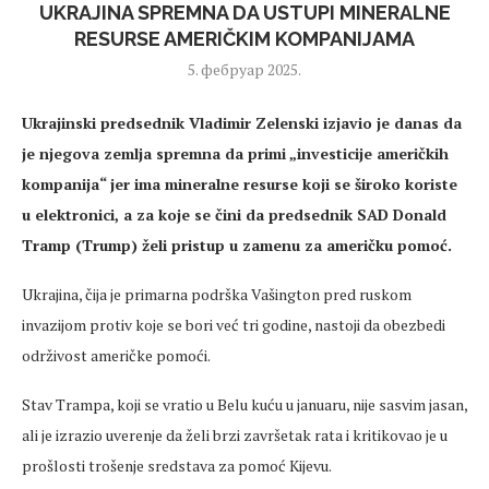
UKRAJINA SPREMNA DA USTUPI MINERALNE
RESURSE AMERIČKIM KOMPANIJAMA
5. фебруар 2025.
Ukrajinski predsednik Vladimir Zelenski izjavio je danas da
je njegova zemlja spremna da primi „investicije američkih
kompanija“ jer ima mineralne resurse koji se široko koriste
u elektronici, a za koje se čini da predsednik SAD Donald
Tramp (Trump) želi pristup u zamenu za američku pomoć.
Ukrajina, čija je primarna podrška Vašington pred ruskom
invazijom protiv koje se bori već tri godine, nastoji da obezbedi
održivost američke pomoći.
Stav Trampa, koji se vratio u Belu kuću u januaru, nije sasvim jasan,
ali je izrazio uverenje da želi brzi završetak rata i kritikovao je u
prošlosti trošenje sredstava za pomoć Kijevu.