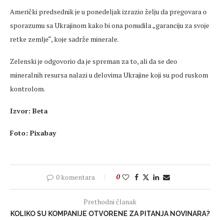
Američki predsednik je u ponedeljak izrazio želju da pregovara o
sporazumu sa Ukrajinom kako bi ona ponudila „garanciju za svoje
retke zemlje“, koje sadrže minerale.
Zelenski je odgovorio da je spreman za to, ali da se deo
mineralnih resursa nalazi u delovima Ukrajine koji su pod ruskom
kontrolom.
Izvor: Beta
Foto: Pixabay
0 komentara
0
Prethodni članak
KOLIKO SU KOMPANIJE OTVORENE ZA PITANJA NOVINARA?