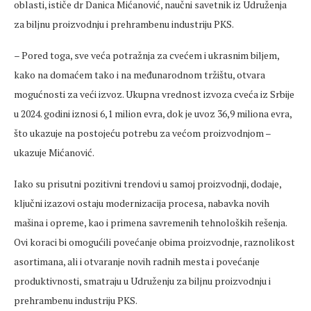
oblasti, ističe dr Danica Mićanović, naučni savetnik iz Udruženja
za biljnu proizvodnju i prehrambenu industriju PKS.
– Pored toga, sve veća potražnja za cvećem i ukrasnim biljem,
kako na domaćem tako i na međunarodnom tržištu, otvara
mogućnosti za veći izvoz. Ukupna vrednost izvoza cveća iz Srbije
u 2024. godini iznosi 6,1 milion evra, dok je uvoz 36,9 miliona evra,
što ukazuje na postojeću potrebu za većom proizvodnjom –
ukazuje Mićanović.
Iako su prisutni pozitivni trendovi u samoj proizvodnji, dodaje,
ključni izazovi ostaju modernizacija procesa, nabavka novih
mašina i opreme, kao i primena savremenih tehnoloških rešenja.
Ovi koraci bi omogućili povećanje obima proizvodnje, raznolikost
asortimana, ali i otvaranje novih radnih mesta i povećanje
produktivnosti, smatraju u Udruženju za biljnu proizvodnju i
prehrambenu industriju PKS.