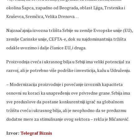
okolina Šapca, zapadno od Beograda, oblast Ljiga, Trstenika i
Kruševca, Sremčica, Velika Drenova…
Najznačajnija izvozna tržišta Srbije su zemlje Evropske unije (EU),
zemlje Carinske unije, CEFTA-e, dok su najdominantnija tržišta
odakle uvozimo i dalje članice EU, i druga.
Proizvodnja cveća i ukrasnog bilja u Srbiji ima veliki potencijal za
razvoj, ali je potrebno više podrške i investicija, kažu u Udruženju.
– Modernizacija proizvodnje i povećanje izvoznih kapaciteta
osnovni su koraci ka unapređenju ove privredne grane. Srbija ima
sve preduslove da postane konkurentniji igrač na globalnom
tržištu cveća i ukrasnog bilja, ali je neophodno da se preduzmu
dodatne mere za stimulisanje ovog sektora – rekla je Mićanović.
Izvor:
Telegraf Biznis