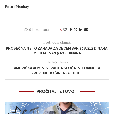
Foto: Pixabay
0 komentara
0
Prethodni članak
PROSEČNA NETO ZARADA ZA DECEMBAR 108.312 DINARA,
MEDIJALNA 79.624 DINARA
Sledeći članak
AMERIČKA ADMINISTRACIJA SLUČAJNO UKINULA
PREVENCIJU ŠIRENJA EBOLE
PROČITAJTE I OVO...