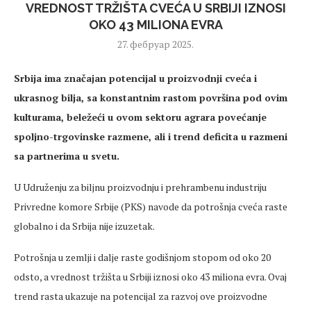
VREDNOST TRŽIŠTA CVEĆA U SRBIJI IZNOSI
OKO 43 MILIONA EVRA
27. фебруар 2025.
Srbija ima značajan potencijal u proizvodnji cveća i
ukrasnog bilja, sa konstantnim rastom površina pod ovim
kulturama, beležeći u ovom sektoru agrara povećanje
spoljno-trgovinske razmene, ali i trend deficita u razmeni
sa partnerima u svetu.
U Udruženju za biljnu proizvodnju i prehrambenu industriju
Privredne komore Srbije (PKS) navode da potrošnja cveća raste
globalno i da Srbija nije izuzetak.
Potrošnja u zemlji i dalje raste godišnjom stopom od oko 20
odsto, a vrednost tržišta u Srbiji iznosi oko 43 miliona evra. Ovaj
trend rasta ukazuje na potencijal za razvoj ove proizvodne