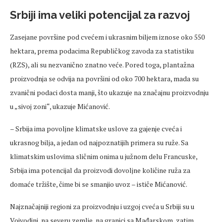
Srbiji ima veliki potencijal za razvoj
Zasejane površine pod cvećem i ukrasnim biljem iznose oko 550
hektara, prema podacima Republičkog zavoda za statistiku
(RZS), ali su nezvanično znatno veće. Pored toga, plantažna
proizvodnja se odvija na površini od oko 700 hektara, mada su
zvanični podaci dosta manji, što ukazuje na značajnu proizvodnju
u „sivoj zoni“, ukazuje Mićanović.
– Srbija ima povoljne klimatske uslove za gajenje cveća i
ukrasnog bilja, a jedan od najpoznatijih primera su ruže. Sa
klimatskim uslovima sličnim onima u južnom delu Francuske,
Srbija ima potencijal da proizvodi dovoljne količine ruža za
domaće tržište, čime bi se smanjio uvoz – ističe Mićanović.
Najznačajniji regioni za proizvodnju i uzgoj cveća u Srbiji su u
Vojvodini, na severu zemlje, na granici sa Mađarskom, zatim