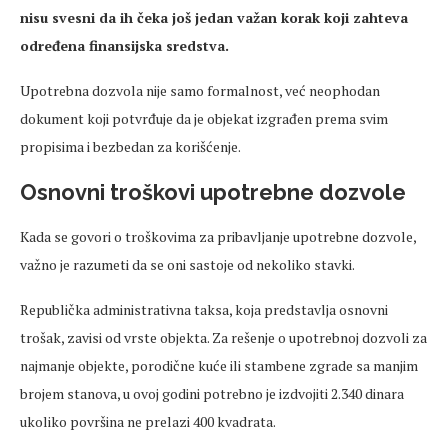
nisu svesni da ih čeka još jedan važan korak koji zahteva
određena finansijska sredstva.
Upotrebna dozvola nije samo formalnost, već neophodan
dokument koji potvrđuje da je objekat izgrađen prema svim
propisima i bezbedan za korišćenje.
Osnovni troškovi upotrebne dozvole
Kada se govori o troškovima za pribavljanje upotrebne dozvole,
važno je razumeti da se oni sastoje od nekoliko stavki.
Republička administrativna taksa, koja predstavlja osnovni
trošak, zavisi od vrste objekta. Za rešenje o upotrebnoj dozvoli za
najmanje objekte, porodične kuće ili stambene zgrade sa manjim
brojem stanova, u ovoj godini potrebno je izdvojiti 2.340 dinara
ukoliko površina ne prelazi 400 kvadrata.