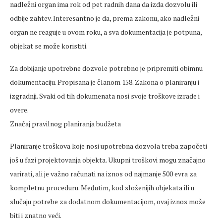
nadležni organ ima rok od pet radnih dana da izda dozvolu ili
odbije zahtev. Interesantno je da, prema zakonu, ako nadležni
organ ne reaguje u ovom roku, a sva dokumentacija je potpuna,
objekat se može koristiti.
Za dobijanje upotrebne dozvole potrebno je pripremiti obimnu
dokumentaciju. Propisana je članom 158. Zakona o planiranju i
izgradnji. Svaki od tih dokumenata nosi svoje troškove izrade i
overe.
Značaj pravilnog planiranja budžeta
Planiranje troškova koje nosi upotrebna dozvola treba započeti
još u fazi projektovanja objekta. Ukupni troškovi mogu značajno
varirati, ali je važno računati na iznos od najmanje 500 evra za
kompletnu proceduru. Međutim, kod složenijih objekata ili u
slučaju potrebe za dodatnom dokumentacijom, ovaj iznos može
biti i znatno veći.