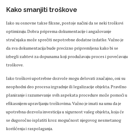
Kako smanjiti troškove
Iako su osnovne takse fiksne, postoje načini da se neki troškovi
optimizuju. Dobra priprema dokumentacije i angažovanje
stručnjaka može sprečiti nepotrebne dodatne izdatke. Važno je
da sva dokumentacija bude precizno pripremljena kako bi se
izbegli zahtevi za dopunama koji produžavaju proces i povećavaju
troškove.
Iako troškovi upotrebne dozvole mogu delovati značajno, oni su
neophodni deo procesa izgradnje ili legalizacije objekta. Pravilno
planiranje i razumevanje svih aspekata procedure može pomoći u
efikasnijem upravljanju troškovima. Važno je imati na umu da je
upotrebna dozvola investicija u sigurnost vašeg objekta, koja će
se dugoročno isplatiti kroz mogućnost njegovog nesmetanog
korišćenja i raspolaganja.