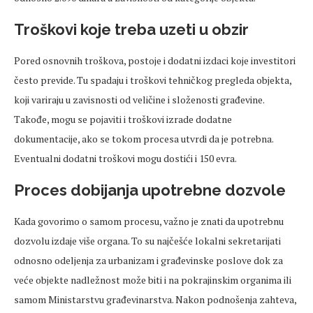
Troškovi koje treba uzeti u obzir
Pored osnovnih troškova, postoje i dodatni izdaci koje investitori
često previde. Tu spadaju i troškovi tehničkog pregleda objekta,
koji variraju u zavisnosti od veličine i složenosti građevine.
Takođe, mogu se pojaviti i troškovi izrade dodatne
dokumentacije, ako se tokom procesa utvrdi da je potrebna.
Eventualni dodatni troškovi mogu dostići i 150 evra.
Proces dobijanja upotrebne dozvole
Kada govorimo o samom procesu, važno je znati da upotrebnu
dozvolu izdaje više organa. To su najčešće lokalni sekretarijati
odnosno odeljenja za urbanizam i građevinske poslove dok za
veće objekte nadležnost može biti i na pokrajinskim organima ili
samom Ministarstvu građevinarstva. Nakon podnošenja zahteva,