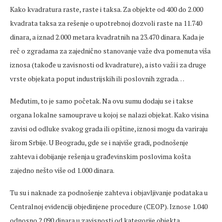
Kako kvadratura raste, raste i taksa. Za objekte od 400 do 2.000
kvadrata taksa za rešenje o upotrebnoj dozvoli raste na 11.740
dinara, a iznad 2.000 metara kvadratnih na 23.470 dinara. Kada je
reč o zgradama za zajednično stanovanje važe dva pomenuta viša
iznosa (takođe u zavisnosti od kvadrature), a isto važi i za druge
vrste objekata poput industrijskih ili poslovnih zgrada…
Međutim, to je samo početak. Na ovu sumu dodaju se i takse
organa lokalne samouprave u kojoj se nalazi objekat. Kako visina
zavisi od odluke svakog grada ili opštine, iznosi mogu da variraju
širom Srbije. U Beogradu, gde se i najviše gradi, podnošenje
zahteva i dobijanje rešenja u građevinskim poslovima košta
zajedno nešto više od 1.000 dinara.
Tu su i naknade za podnošenje zahteva i objavljivanje podataka u
Centralnoj evidenciji objedinjene procedure (CEOP). Iznose 1.040
odnosno 2.090 dinara u zavisnosti od kategorije objekta.