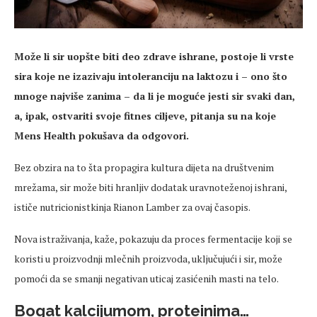
Može li sir uopšte biti deo zdrave ishrane, postoje li vrste
sira koje ne izazivaju intoleranciju na laktozu i – ono što
mnoge najviše zanima – da li je moguće jesti sir svaki dan,
a, ipak, ostvariti svoje fitnes ciljeve, pitanja su na koje
Mens Health pokušava da odgovori.
Bez obzira na to šta propagira kultura dijeta na društvenim
mrežama, sir može biti hranljiv dodatak uravnoteženoj ishrani,
ističe nutricionistkinja Rianon Lamber za ovaj časopis.
Nova istraživanja, kaže, pokazuju da proces fermentacije koji se
koristi u proizvodnji mlečnih proizvoda, uključujući i sir, može
pomoći da se smanji negativan uticaj zasićenih masti na telo.
Bogat kalcijumom, proteinima…