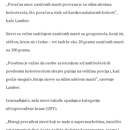
„Povećan unos zasićenih masti povezan je sa višim nivoima
holesterola, što povećava rizik od kardiovaskularnih bolesti“,
kaže Lamber.
Sirevi sa većim sadržajem zasićenih masti su gorgonzola, kozji sir,
stilton, krem sir i čedar – svi sadrže oko 20 grama zasićenih masti
na 100 grama.
„Posebno je važno da osobe sa istorijom srčanih bolesti ili
povišenim holesterolom obrate pažnju na veličinu porcija i, kad
god je moguće, biraju sireve sa nižim udelom masti“, savetuje
Lamber.
Iznenađujuće, neki sirevi takođe spadaju u kategoriju
ultraprerađene hrane (UPF).
„Mnogi prerađeni sirevi koji se nude u supermarketima, naročito
oni namenjeni deci, često sadrže dodatne konzervanse, arome i