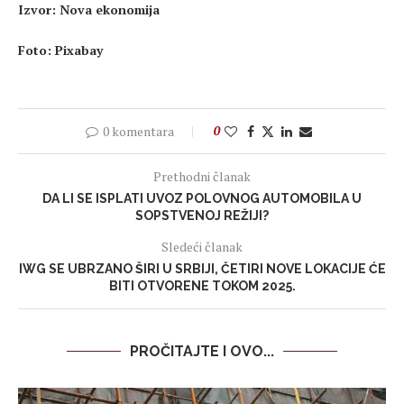
Izvor: Nova ekonomija
Foto: Pixabay
0 komentara
0
Prethodni članak
DA LI SE ISPLATI UVOZ POLOVNOG AUTOMOBILA U
SOPSTVENOJ REŽIJI?
Sledeći članak
IWG SE UBRZANO ŠIRI U SRBIJI, ČETIRI NOVE LOKACIJE ĆE
BITI OTVORENE TOKOM 2025.
PROČITAJTE I OVO...