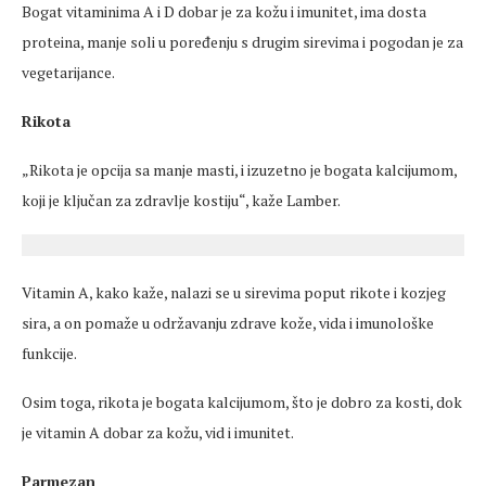
Bogat vitaminima A i D dobar je za kožu i imunitet, ima dosta
proteina, manje soli u poređenju s drugim sirevima i pogodan je za
vegetarijance.
Rikota
„Rikota je opcija sa manje masti, i izuzetno je bogata kalcijumom,
koji je ključan za zdravlje kostiju“, kaže Lamber.
Vitamin A, kako kaže, nalazi se u sirevima poput rikote i kozjeg
sira, a on pomaže u održavanju zdrave kože, vida i imunološke
funkcije.
Osim toga, rikota je bogata kalcijumom, što je dobro za kosti, dok
je vitamin A dobar za kožu, vid i imunitet.
Parmezan