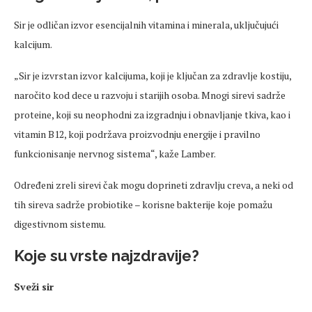
Sir je odličan izvor esencijalnih vitamina i minerala, uključujući
kalcijum.
„Sir je izvrstan izvor kalcijuma, koji je ključan za zdravlje kostiju,
naročito kod dece u razvoju i starijih osoba. Mnogi sirevi sadrže
proteine, koji su neophodni za izgradnju i obnavljanje tkiva, kao i
vitamin B12, koji podržava proizvodnju energije i pravilno
funkcionisanje nervnog sistema“, kaže Lamber.
Određeni zreli sirevi čak mogu doprineti zdravlju creva, a neki od
tih sireva sadrže probiotike – korisne bakterije koje pomažu
digestivnom sistemu.
Koje su vrste najzdravije?
Sveži sir