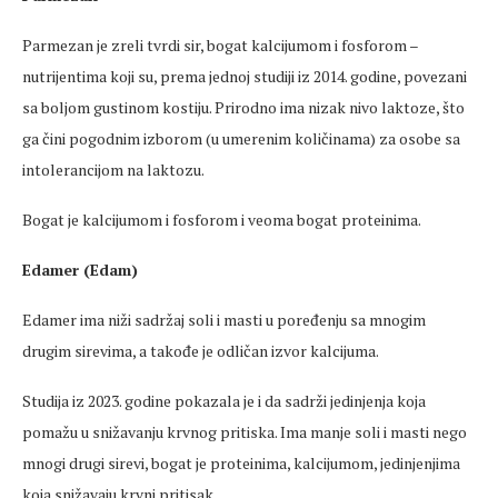
Parmezan je zreli tvrdi sir, bogat kalcijumom i fosforom –
nutrijentima koji su, prema jednoj studiji iz 2014. godine, povezani
sa boljom gustinom kostiju. Prirodno ima nizak nivo laktoze, što
ga čini pogodnim izborom (u umerenim količinama) za osobe sa
intolerancijom na laktozu.
Bogat je kalcijumom i fosforom i veoma bogat proteinima.
Edamer (Edam)
Edamer ima niži sadržaj soli i masti u poređenju sa mnogim
drugim sirevima, a takođe je odličan izvor kalcijuma.
Studija iz 2023. godine pokazala je i da sadrži jedinjenja koja
pomažu u snižavanju krvnog pritiska. Ima manje soli i masti nego
mnogi drugi sirevi, bogat je proteinima, kalcijumom, jedinjenjima
koja snižavaju krvni pritisak.