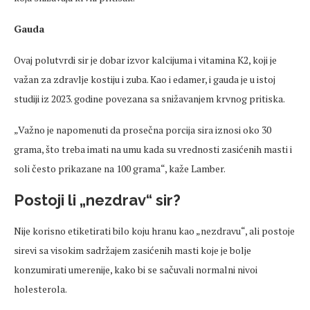
Gauda
Ovaj polutvrdi sir je dobar izvor kalcijuma i vitamina K2, koji je
važan za zdravlje kostiju i zuba. Kao i edamer, i gauda je u istoj
studiji iz 2023. godine povezana sa snižavanjem krvnog pritiska.
„Važno je napomenuti da prosečna porcija sira iznosi oko 30
grama, što treba imati na umu kada su vrednosti zasićenih masti i
soli često prikazane na 100 grama“, kaže Lamber.
Postoji li „nezdrav“ sir?
Nije korisno etiketirati bilo koju hranu kao „nezdravu“, ali postoje
sirevi sa visokim sadržajem zasićenih masti koje je bolje
konzumirati umerenije, kako bi se sačuvali normalni nivoi
holesterola.