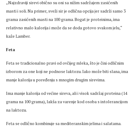
„Najzdraviji sirevi obično su oni sa nižim sadržajem zasićenih
masti i soli. Na primer, sveži sir je odlična opcija jer sadrži samo 3
grama zasićenih masti na 100 grama. Bogat je proteinima, ima
relativno malo kalorija i može da se doda gotovo svakom jelu,“
kaže Lamber.
Feta
Feta se tradicionalno pravi od ovčijeg mleka, što je čini odličnim
izborom za one koji ne podnose laktozu. Iako može biti slana, ima
manje kalorija u poređenju s mnogim drugim sirevima.
Ima manje kalorija od većine sireva, ali i visok sadržaj proteina (14
grama na 100 grama), lakša za varenje kod osoba s intolerancijom
na laktozu.
Feta se odlično kombinuje sa mediteranskim jelima i salatama.