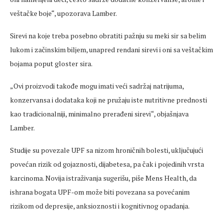
veštačke boje“, upozorava Lamber.
Sirevi na koje treba posebno obratiti pažnju su meki sir sa belim
lukom i začinskim biljem, unapred rendani sirevi i oni sa veštačkim
bojama poput gloster sira.
„Ovi proizvodi takođe mogu imati veći sadržaj natrijuma,
konzervansa i dodataka koji ne pružaju iste nutritivne prednosti
kao tradicionalniji, minimalno prerađeni sirevi“, objašnjava
Lamber.
Studije su povezale UPF sa nizom hroničnih bolesti, uključujući
povećan rizik od gojaznosti, dijabetesa, pa čak i pojedinih vrsta
karcinoma. Novija istraživanja sugerišu, piše Mens Health, da
ishrana bogata UPF-om može biti povezana sa povećanim
rizikom od depresije, anksioznosti i kognitivnog opadanja.