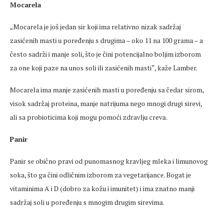
Mocarela
„Mocarela je još jedan sir koji ima relativno nizak sadržaj
zasićenih masti u poređenju s drugima – oko 11 na 100 grama – a
često sadrži i manje soli, što je čini potencijalno boljim izborom
za one koji paze na unos soli ili zasićenih masti“, kaže Lamber.
Mocarela ima manje zasićenih masti u poređenju sa čedar sirom,
visok sadržaj proteina, manje natrijuma nego mnogi drugi sirevi,
ali sa probioticima koji mogu pomoći zdravlju creva.
Panir
Panir se obično pravi od punomasnog kravljeg mleka i limunovog
soka, što ga čini odličnim izborom za vegetarijance. Bogat je
vitaminima A i D (dobro za kožu i imunitet) i ima znatno manji
sadržaj soli u poređenju s mnogim drugim sirevima.