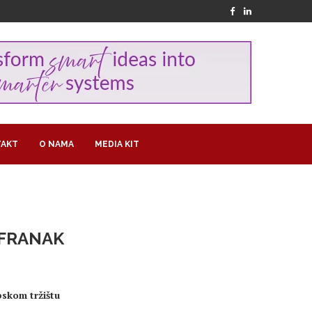
AKT
O NAMA
MEDIA KIT
 FRANAK
skom tržištu