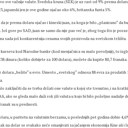
vo sve važnije valute. Švedska kruna (SEK) je uz rast od 9% prema dolaru,
23, japanski jen je ove godine ojačao oko 6%, britanska funta 5%.
da je prema dolaru ojačao i kineski juan, za koga je bilo „planirano“ da b
. Još gore po SAD, juan ne samo da nije pao već je, zbog toga što je pora
ina sada još konkurentnija cenama svojih proizvoda na svetskom tržištu.
 kurseva kod Narodne banke (kod menjačnica su malo povoljniji), to izgl
38 dinara (koliko dobijete za 100 dolara), možete da kupite 80,7 franaka.
 iz dolara „bežite“ u evro. Umesto „svetskog“ odnosa 88 evra za prodatih 
a.
lo zaključiti da se treba držati one valute u kojoj ste trenutno, i na kratki
Ali, ako se gleda malo duži rok (ili valuta u kojo bi bilo poželjno nadalje do
i franak su u prednosti.
laru, u paritetu na valutnim berzama, u poslednjih pet godina dobio 4,6
isak na dolar se svakako neće smanjivati sa jačanjem ekonomija Kine ali i I