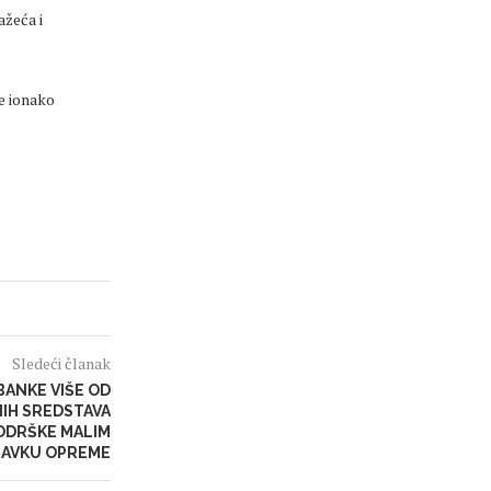
ažeća i
se ionako
Sledeći članak
BANKE VIŠE OD
IH SREDSTAVA
ODRŠKE MALIM
BAVKU OPREME