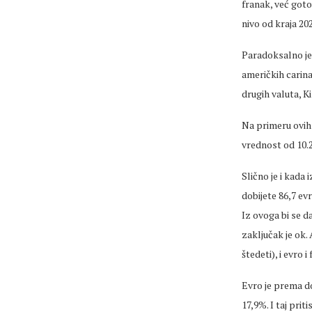
franak, već goto
nivo od kraja 20
Paradoksalno je 
američkih carina
drugih valuta, K
Na primeru ovih
vrednost od 10.2
Slično je i kada
dobijete 86,7 evr
Iz ovoga bi se da
zaključak je ok. 
štedeti), i evro 
Evro je prema do
17,9%. I taj prit