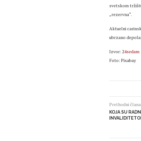
svetskom tržišt
„rezervna“.
Aktuelni carinsk
ubrzano depolari
Izvor: 2
4sedam
Foto: Pixabay
Prethodni član
KOJA SU RADN
INVALIDITET