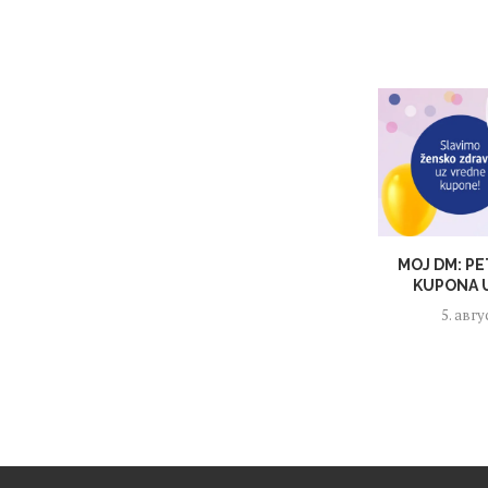
MOJ DM: PE
KUPONA U
5. авгу