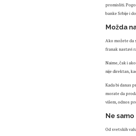
promisliti. Pogo
banke Srbije i d
Možda na 
Ako možete da sa
franak nastavi ra
Naime, čak i ako
nije direktan, k
Kada bi danas pro
morate da proda
višem, odnos pr
Ne samo e
Od svetskih valu