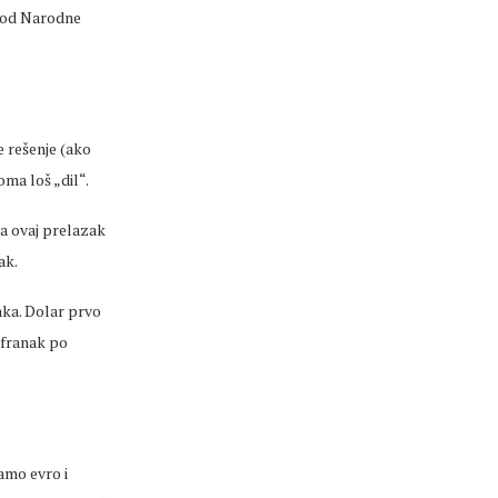
 kod Narodne
e rešenje (ako
oma loš „dil“.
da ovaj prelazak
ak.
anka. Dolar prvo
 franak po
amo evro i