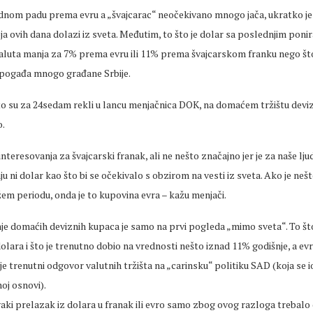
odnom padu prema evru a „švajcarac“ neočekivano mnogo jača, ukratko je 
oja ovih dana dolazi iz sveta. Međutim, to što je dolar sa poslednjim poni
aluta manja za 7% prema evru ili 11% prema švajcarskom franku nego što 
 pogađa mnogo građane Srbije.
 su za 24sedam rekli u lancu menjačnica DOK, na domaćem tržištu deviz
o.
interesovanja za švajcarski franak, ali ne nešto značajno jer je za naše lj
aju ni dolar kao što bi se očekivalo s obzirom na vesti iz sveta. Ako je n
em periodu, onda je to kupovina evra – kažu menjači.
e domaćih deviznih kupaca je samo na prvi pogleda „mimo sveta“. To št
dolara i što je trenutno dobio na vrednosti nešto iznad 11% godišnje, a ev
e trenutni odgovor valutnih tržišta na „carinsku“ politiku SAD (koja se
oj osnovi).
vaki prelazak iz dolara u franak ili evro samo zbog ovog razloga trebalo