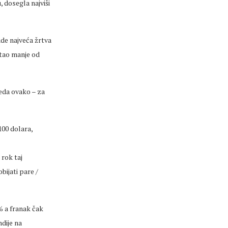
 dosegla najviši
ude najveća žrtva
stao manje od
eda ovako – za
100 dolara,
 rok taj
bijati pare /
% a franak čak
ndije na