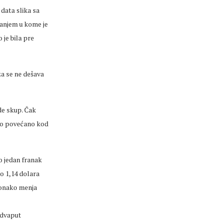
data slika sa
ranjem u kome je
je bila pre
a se ne dešava
ude skup. Čak
ešto povećano kod
o jedan franak
ro 1,14 dolara
 ionako menja
 dvaput