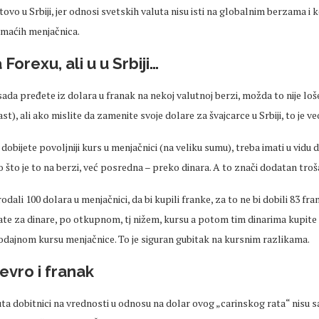
tovo u Srbiji, jer odnosi svetskih valuta nisu isti na globalnim berzama i
omaćih menjačnica.
Forexu, ali u u Srbiji…
da pređete iz dolara u franak na nekoj valutnoj berzi, možda to nije loš
st), ali ako mislite da zamenite svoje dolare za švajcarce u Srbiji, to je ve
 dobijete povoljniji kurs u menjačnici (na veliku sumu), treba imati u vidu 
ao što je to na berzi, već posredna – preko dinara. A to znači dodatan troš
dali 100 dolara u menjačnici, da bi kupili franke, za to ne bi dobili 83 fr
te za dinare, po otkupnom, tj nižem, kursu a potom tim dinarima kupite
odajnom kursu menjačnice. To je siguran gubitak na kursnim razlikama.
vro i franak
ta dobitnici na vrednosti u odnosu na dolar ovog „carinskog rata“ nisu s