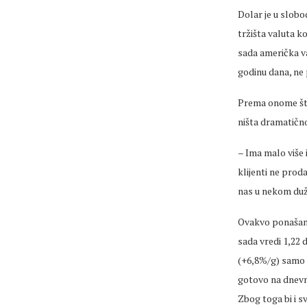
Dolar je u slob
tržišta valuta k
sada američka v
godinu dana, ne
Prema onome što
ništa dramatičn
– Ima malo više 
klijenti ne prod
nas u nekom duž
Ovakvo ponašanj
sada vredi 1,22 
(+6,8%/g) samo j
gotovo na dnevn
Zbog toga bi i s