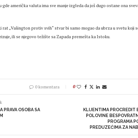
u gde američka valuta ima sve manje izgleda da još dugo ostane ona svev
i rat „Vašington protiv svih“ stvar bi samo mogao da ubrza u svetu koji 
zuje, ili se njegovo težište sa Zapada premešta ka Istoku.
0 komentara
0
ak
A PRAVA OSOBA SA
KLIJENTIMA PROCREDIT 
OM
POLOVINE BESPOVRATN
PROGRAMA P
PREDUZEĆIMA ZA NA