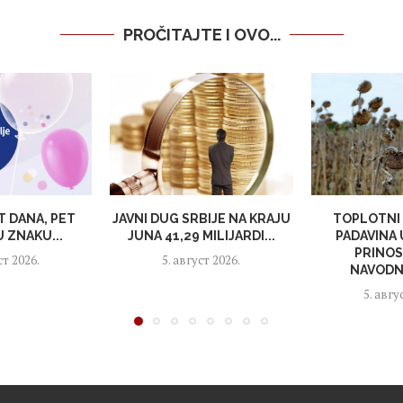
PROČITAJTE I OVO...
T DANA, PET
JAVNI DUG SRBIJE NA KRAJU
TOPLOTNI 
 ZNAKU...
JUNA 41,29 MILIJARDI...
PADAVINA
PRINOS
ст 2026.
5. август 2026.
NAVODNJ
5. авгу