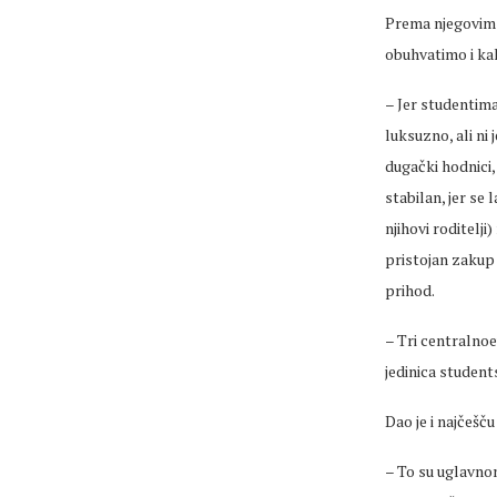
Prema njegovim r
obuhvatimo i ka
– Jer studentima 
luksuzno, ali ni
dugački hodnici, 
stabilan, jer se
njihovi roditelj
pristojan zakup 
prihod.
– Tri centralno
jedinica student
Dao je i najčešč
– To su uglavno