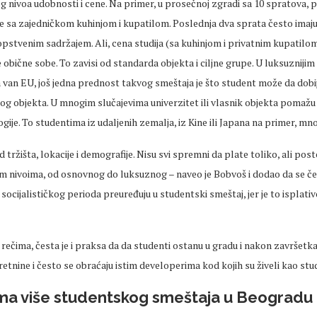
og nivoa udobnosti i cene. Na primer, u prosečnoj zgradi sa 10 spratova, 
e sa zajedničkom kuhinjom i kupatilom. Poslednja dva sprata često imaju
stvenim sadržajem. Ali, cena studija (sa kuhinjom i privatnim kupatilom
 obične sobe. To zavisi od standarda objekta i ciljne grupe. U luksuzniji
van EU, još jedna prednost takvog smeštaja je što student može da dobi
g objekta. U mnogim slučajevima univerzitet ili vlasnik objekta pomažu 
ogije. To studentima iz udaljenih zemalja, iz Kine ili Japana na primer, mn
d tržišta, lokacije i demografije. Nisu svi spremni da plate toliko, ali post
im nivoima, od osnovnog do luksuznog – naveo je Bobvoš i dodao da se če
z socijalističkog perioda preuređuju u studentski smeštaj, jer je to isplativ
ečima, česta je i praksa da da studenti ostanu u gradu i nakon završetka 
etnine i često se obraćaju istim developerima kod kojih su živeli kao stu
ma više studentskog smeštaja u Beogradu