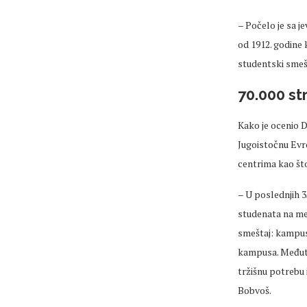
– Počelo je sa je
od 1912. godine k
studentski smešt
70.000 st
Kako je ocenio 
Jugoistočnu Evro
centrima kao što
– U poslednjih 3
studenata na me
smeštaj: kampuse
kampusa. Međutim
tržišnu potrebu 
Bobvoš.