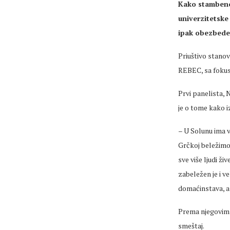
Kako stambeno 
univerzitetske
ipak obezbede
Priuštivo stanov
REBEC, sa fokuso
Prvi panelista, 
je o tome kako i
– U Solunu ima v
Grčkoj beležimo 
sve više ljudi ži
zabeležen je i v
domaćinstava, a 
Prema njegovim r
smeštaj.