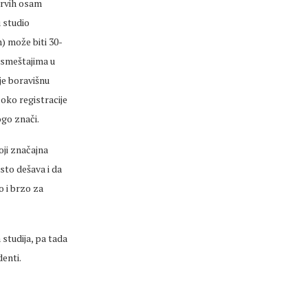
prvih osam
 studio
) može biti 30-
m smeštajima u
je boravišnu
oko registracije
ogo znači.
oji značajna
sto dešava i da
o i brzo za
studija, pa tada
denti.