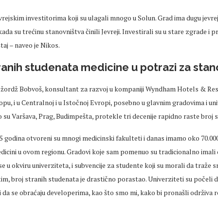
vrejskim investitorima koji su ulagali mnogo u Solun. Grad ima dugu jevrejs
ada su trećinu stanovništva činili Jevreji. Investirali su u stare zgrade i pr
aj – naveo je Nikos.
ranih studenata medicine u potrazi za sta
Džordž Bobvoš, konsultant za razvoj u kompaniji Wyndham Hotels & Res
pu, i u Centralnoj i u Istočnoj Evropi, posebno u glavnim gradovima i un
 su Varšava, Prag, Budimpešta, protekle tri decenije rapidno raste broj 
5 godina otvoreni su mnogi medicinski fakulteti i danas imamo oko 70.00
dicini u ovom regionu. Gradovi koje sam pomenuo su tradicionalno imali 
 u okviru univerziteta, i subvencije za studente koji su morali da traže 
, broj stranih studenata je drastično porastao. Univerziteti su počeli 
i da se obraćaju developerima, kao što smo mi, kako bi pronašli održiva r