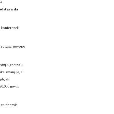
ke
redstava da
 konferenciji
 Soluna, govorio
ednjih godina u
ka smanjuje, ali
ih, ali
50.000 novih
u studentski