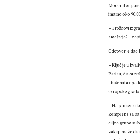
Moderator panel
imamo oko 90.00
– Troškovi izgr
smeštaja? – zapi
Odgovor je dao 
– Ključ je u kva
Pariza, Amsterda
studenata opada,
evropske grado
– Na primer, u L
kompleks sa ba
ciljna grupa su 
zakup može da id