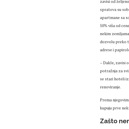
zavisi od željen
spratova su sob
apartmane sa sop
50% viša od cene
nekim zemljama 
dozvolu preko to
adrese i papirol
– Dakle, zavisi o
potražnja za sv
se stari hoteli i
renoviranje.
Prema njegovim r
kupuju prve nekr
Zašto ne