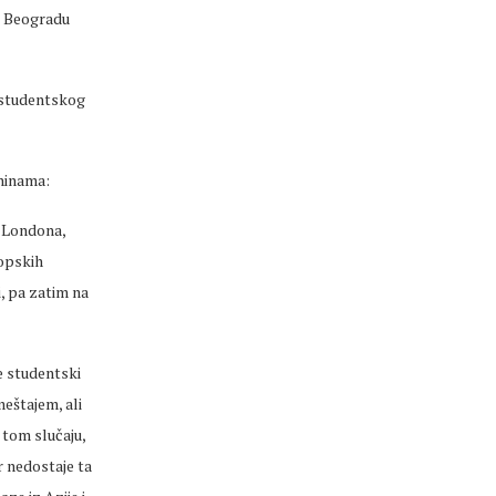
u Beogradu
 studentskog
tninama:
t Londona,
ropskih
i, pa zatim na
e studentski
štajem, ali
 tom slučaju,
r nedostaje ta