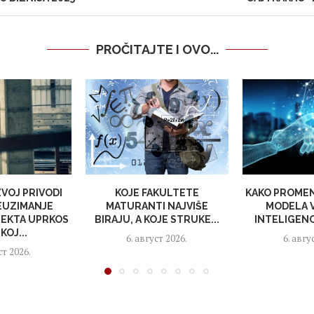
PROČITAJTE I OVO...
VOJ PRIVODI
KOJE FAKULTETE
KAKO PROMEN
EUZIMANJE
MATURANTI NAJVIŠE
MODELA 
EKTA UPRKOS
BIRAJU, A KOJE STRUKE...
INTELIGENCI
KOJ...
6. август 2026.
6. авгу
ст 2026.