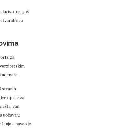
ku istoriju, još
etvarali ih u
novima
orts za
iverzitetskim
studenata.
0 stranih
dve opcije za
smeštaj van
da uočavaju
ešenja – naveo je