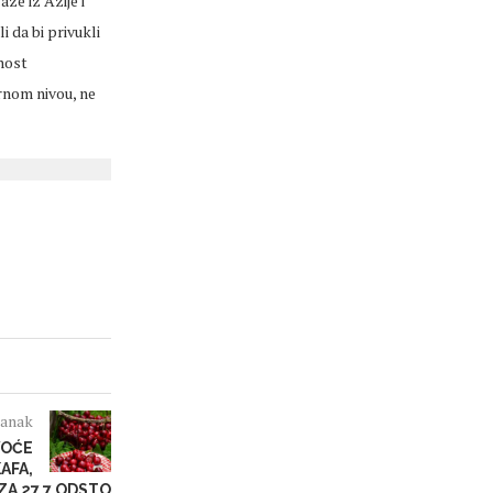
ze iz Azije i
i da bi privukli
lnost
urnom nivou, ne
lanak
VOĆE
AFA,
 ZA 27,7 ODSTO