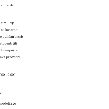
želimo da
 tim – nije
u na kasarne:
to odličan biznis:
tudenti (ili
, Budimpešta,
ava predvidiv
000-12.000
e:
modeli, što