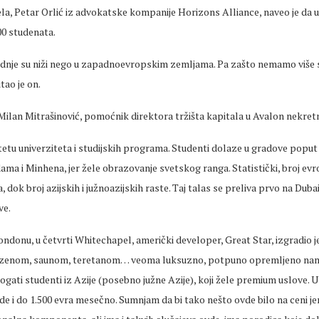
a, Petar Orlić iz advokatske kompanije Horizons Alliance, naveo je da 
0 studenata.
adnje su niži nego u zapadnoevropskim zemljama. Pa zašto nemamo više
tao je on.
Milan Mitrašinović, pomoćnik direktora tržišta kapitala u Avalon nekre
litetu univerziteta i studijskih programa. Studenti dolaze u gradove popu
ma i Minhena, jer žele obrazovanje svetskog ranga. Statistički, broj ev
 dok broj azijskih i južnoazijskih raste. Taj talas se preliva prvo na Duba
ve.
ondonu, u četvrti Whitechapel, američki developer, Great Star, izgradio j
zenom, saunom, teretanom… veoma luksuzno, potpuno opremljeno name
bogati studenti iz Azije (posebno južne Azije), koji žele premium uslove. U
e i do 1.500 evra mesečno. Sumnjam da bi tako nešto ovde bilo na ceni je