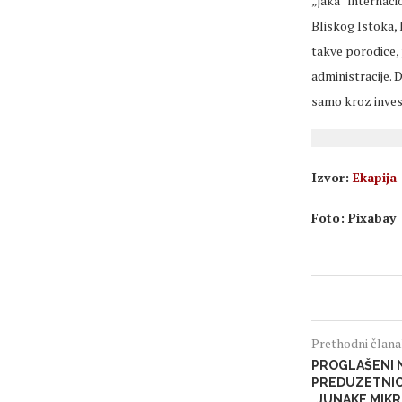
„jaka“ internaci
Bliskog Istoka, 
takve porodice, 
administracije. 
samo kroz invest
Izvor:
Ekapija
Foto: Pixabay
Prethodni član
PROGLAŠENI N
PREDUZETNICI
„JUNAKE MIKR