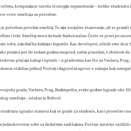
ečima, kompanija je razvila strategiju segmentacije – koliko studenata 
kve vrste smeštaja su potrebne:
je potreban povoljni smeštaj. To nije socijalno stanovanje, ali se graniči s
 jeftino i loše. Smeštaj mora da bude funkcionalan. Često se pravi po uzor
niz soba, zajednička kuhinja i kupatilo. Kao developeri, otkrili smo da je 
 lako planira pet do sedam godina unapred, zatim pouzdan, s obzirom da s
i) redovno plaćaju zakup i isplativ – u gradovima kao što su Varšava, Prag
donosi stabilan prihod. Postoji i dugoročni ugovor o zakupu koji omoguć
evropska grada, Varšava, Prag, Budimpešta, svake godine izgrade oko 10.
skog smeštaja – istakao je Bobvoš.
u strukturu zgrada i stanova koji se grade za studente, kao i prosečne cen
m jednokrevetne sobe sa dodatnim sadržajima. Postoje naravno različiti 