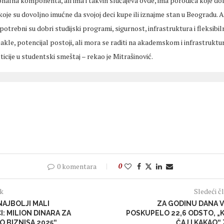
onalna komponenta, ali ima i takvih slučajeva ovde, ima porodica koje dola
koje su dovoljno imućne da svojoj deci kupe ili iznajme stan u Beogradu. Al
potrebni su dobri studijski programi, sigurnost, infrastruktura i fleksibi
Dakle, potencijal postoji, ali mora se raditi na akademskom i infrastrukt
icije u studentski smeštaj – rekao je Mitrašinović.
0 komentara
0
ak
Sledeći č
AJBOLJI MALI
ZA GODINU DANA 
: MILION DINARA ZA
POSKUPELO 22,6 ODSTO, „K
O BIZNISA 2025“
ČAJ I KAKAO“