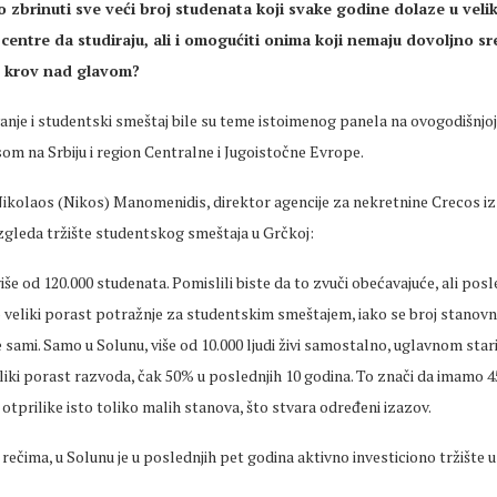
zbrinuti sve veći broj studenata koji svake godine dolaze u veli
 centre da studiraju, ali i omogućiti onima koji nemaju dovoljno s
 krov nad glavom?
anje i studentski smeštaj bile su teme istoimenog panela na ovogodišnjoj
m na Srbiju i region Centralne i Jugoistočne Evrope.
Nikolaos (Nikos) Manomenidis, direktor agencije za nekretnine Crecos iz
zgleda tržište studentskog smeštaja u Grčkoj:
iše od 120.000 studenata. Pomislili biste da to zvuči obećavajuće, ali posl
veliki porast potražnje za studentskim smeštajem, iako se broj stanovni
ve sami. Samo u Solunu, više od 10.000 ljudi živi samostalno, uglavnom starij
eliki porast razvoda, čak 50% u poslednjih 10 godina. To znači da imamo 4
otprilike isto toliko malih stanova, što stvara određeni izazov.
ečima, u Solunu je u poslednjih pet godina aktivno investiciono tržište 