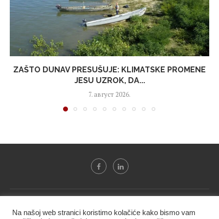
ZAŠTO DUNAV PRESUŠUJE: KLIMATSKE PROMENE
JESU UZROK, DA...
7. август 2026.
Svi tekstovi sa portala "Biznis i finansije" su u vlasništvu "NIP
Na našoj web stranici koristimo kolačiće kako bismo vam
BIF PRESS doo" i ne smeju se presnositi niti koristiti, delimično