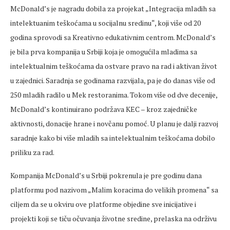
McDonald’s je nagradu dobila za projekat „Integracija mladih sa
intelektuanim teškoćama u socijalnu sredinu“, koji više od 20
godina sprovodi sa Kreativno edukativnim centrom. McDonald’s
je bila prva kompanija u Srbiji koja je omogućila mladima sa
intelektualnim teškoćama da ostvare pravo na rad i aktivan život
u zajednici. Saradnja se godinama razvijala, pa je do danas više od
250 mladih radilo u Mek restoranima. Tokom više od dve decenije,
McDonald’s kontinuirano podržava KEC – kroz zajedničke
aktivnosti, donacije hrane i novčanu pomoć. U planu je dalji razvoj
saradnje kako bi više mladih sa intelektualnim teškoćama dobilo
priliku za rad.
Kompanija McDonald’s u Srbiji pokrenula je pre godinu dana
platformu pod nazivom „Malim koracima do velikih promena“ sa
ciljem da se u okviru ove platforme objedine sve inicijative i
projekti koji se tiču očuvanja životne sredine, prelaska na održivu