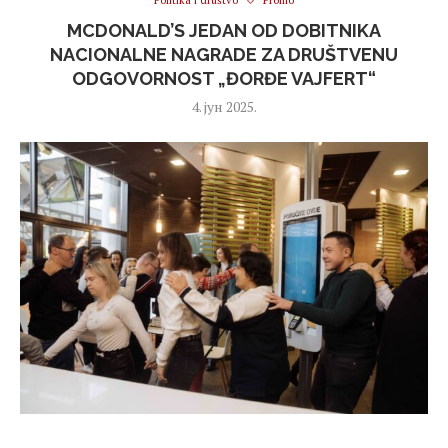
Politika i društvo
Promo
MCDONALD’S JEDAN OD DOBITNIKA
NACIONALNE NAGRADE ZA DRUŠTVENU
ODGOVORNOST „ĐORĐE VAJFERT“
4. јун 2025.