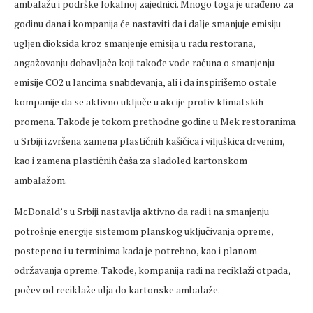
ambalažu i podrške lokalnoj zajednici. Mnogo toga je urađeno za
godinu dana i kompanija će nastaviti da i dalje smanjuje emisiju
ugljen dioksida kroz smanjenje emisija u radu restorana,
angažovanju dobavljača koji takođe vode računa o smanjenju
emisije CO2 u lancima snabdevanja, ali i da inspirišemo ostale
kompanije da se aktivno uključe u akcije protiv klimatskih
promena. Takođe je tokom prethodne godine u Mek restoranima
u Srbiji izvršena zamena plastičnih kašičica i viljuškica drvenim,
kao i zamena plastičnih čaša za sladoled kartonskom
ambalažom.
McDonald’s u Srbiji nastavlja aktivno da radi i na smanjenju
potrošnje energije sistemom planskog uključivanja opreme,
postepeno i u terminima kada je potrebno, kao i planom
održavanja opreme. Takođe, kompanija radi na reciklaži otpada,
počev od reciklaže ulja do kartonske ambalaže.