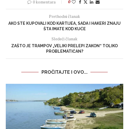
0 komentara
0
Prethodni članak
AKO STE KUPOVALI KOD KARTIJEA, SADA I HAKERI ZNAJU
ŠTA IMATE KOD KUĆE
Sledeći članak
ZAŠTO JE TRAMPOV „VELIKI PRELEPI ZAKON“ TOLIKO
PROBLEMATIČAN?
PROČITAJTE I OVO...