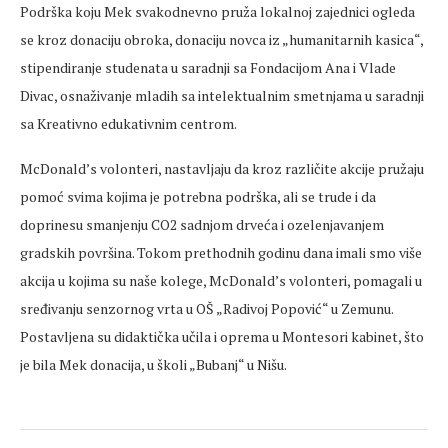
Podrška koju Mek svakodnevno pruža lokalnoj zajednici ogleda
se kroz donaciju obroka, donaciju novca iz „humanitarnih kasica“,
stipendiranje studenata u saradnji sa Fondacijom Ana i Vlade
Divac, osnaživanje mladih sa intelektualnim smetnjama u saradnji
sa Kreativno edukativnim centrom.
McDonald’s volonteri, nastavljaju da kroz različite akcije pružaju
pomoć svima kojima je potrebna podrška, ali se trude i da
doprinesu smanjenju CO2 sadnjom drveća i ozelenjavanjem
gradskih površina. Tokom prethodnih godinu dana imali smo više
akcija u kojima su naše kolege, McDonald’s volonteri, pomagali u
sređivanju senzornog vrta u OŠ „Radivoj Popović“ u Zemunu.
Postavljena su didaktička učila i oprema u Montesori kabinet, što
je bila Mek donacija, u školi „Bubanj“ u Nišu.