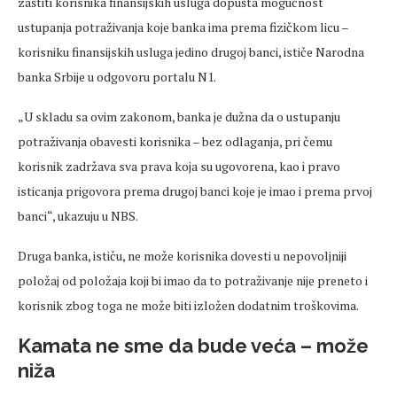
zaštiti korisnika finansijskih usluga dopušta mogućnost
ustupanja potraživanja koje banka ima prema fizičkom licu –
korisniku finansijskih usluga jedino drugoj banci, ističe Narodna
banka Srbije u odgovoru portalu N1.
„U skladu sa ovim zakonom, banka je dužna da o ustupanju
potraživanja obavesti korisnika – bez odlaganja, pri čemu
korisnik zadržava sva prava koja su ugovorena, kao i pravo
isticanja prigovora prema drugoj banci koje je imao i prema prvoj
banci“, ukazuju u NBS.
Druga banka, ističu, ne može korisnika dovesti u nepovoljniji
položaj od položaja koji bi imao da to potraživanje nije preneto i
korisnik zbog toga ne može biti izložen dodatnim troškovima.
Kamata ne sme da bude veća – može
niža