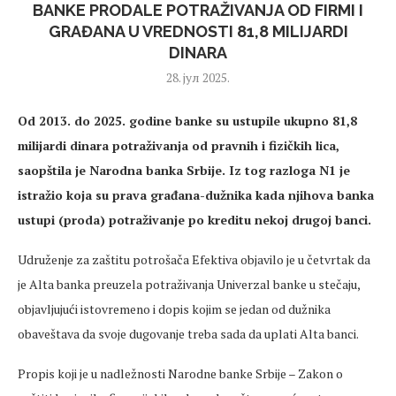
BANKE PRODALE POTRAŽIVANJA OD FIRMI I
GRAĐANA U VREDNOSTI 81,8 MILIJARDI
DINARA
28. јул 2025.
Od 2013. do 2025. godine banke su ustupile ukupno 81,8
milijardi dinara potraživanja od pravnih i fizičkih lica,
saopštila je Narodna banka Srbije. Iz tog razloga N1 je
istražio koja su prava građana-dužnika kada njihova banka
ustupi (proda) potraživanje po kreditu nekoj drugoj banci.
Udruženje za zaštitu potrošača Efektiva objavilo je u četvrtak da
je Alta banka preuzela potraživanja Univerzal banke u stečaju,
objavljujući istovremeno i dopis kojim se jedan od dužnika
obaveštava da svoje dugovanje treba sada da uplati Alta banci.
Propis koji je u nadležnosti Narodne banke Srbije – Zakon o