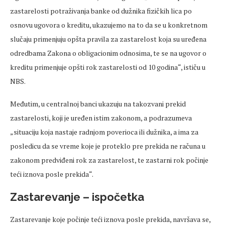
zastarelosti potraživanja banke od dužnika fizičkih lica po
osnovu ugovora o kreditu, ukazujemo na to da se u konkretnom
slučaju primenjuju opšta pravila za zastarelost koja su uređena
odredbama Zakona o obligacionim odnosima, te se na ugovor o
kreditu primenjuje opšti rok zastarelosti od 10 godina“, ističu u
NBS.
Međutim, u centralnoj banci ukazuju na takozvani prekid
zastarelosti, koji je uređen istim zakonom, a podrazumeva
„situaciju koja nastaje radnjom poverioca ili dužnika, a ima za
posledicu da se vreme koje je proteklo pre prekida ne računa u
zakonom predviđeni rok za zastarelost, te zastarni rok počinje
teći iznova posle prekida“.
Zastarevanje – ispočetka
Zastarevanje koje počinje teći iznova posle prekida, navršava se,