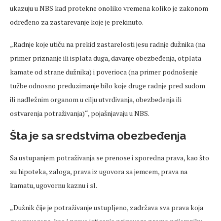
ukazuju u NBS kad protekne onoliko vremena koliko je zakonom
određeno za zastarevanje koje je prekinuto.
„Radnje koje utiču na prekid zastarelosti jesu radnje dužnika (na
primer priznanje ili isplata duga, davanje obezbeđenja, otplata
kamate od strane dužnika) i poverioca (na primer podnošenje
tužbe odnosno preduzimanje bilo koje druge radnje pred sudom
ili nadležnim organom u cilju utvrđivanja, obezbeđenja ili
ostvarenja potraživanja)“, pojašnjavaju u NBS.
Šta je sa sredstvima obezbeđenja
Sa ustupanjem potraživanja se prenose i sporedna prava, kao što
su hipoteka, zaloga, prava iz ugovora sa jemcem, prava na
kamatu, ugovornu kaznu i sl.
„Dužnik čije je potraživanje ustupljeno, zadržava sva prava koja