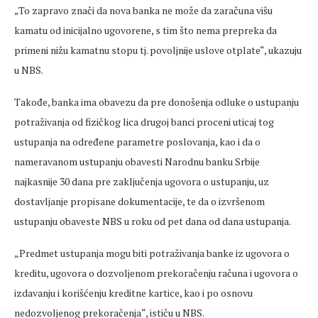
„To zapravo znači da nova banka ne može da zaračuna višu
kamatu od inicijalno ugovorene, s tim što nema prepreka da
primeni nižu kamatnu stopu tj. povoljnije uslove otplate“, ukazuju
u NBS.
Takođe, banka ima obavezu da pre donošenja odluke o ustupanju
potraživanja od fizičkog lica drugoj banci proceni uticaj tog
ustupanja na određene parametre poslovanja, kao i da o
nameravanom ustupanju obavesti Narodnu banku Srbije
najkasnije 30 dana pre zaključenja ugovora o ustupanju, uz
dostavljanje propisane dokumentacije, te da o izvršenom
ustupanju obaveste NBS u roku od pet dana od dana ustupanja.
„Predmet ustupanja mogu biti potraživanja banke iz ugovora o
kreditu, ugovora o dozvoljenom prekoračenju računa i ugovora o
izdavanju i korišćenju kreditne kartice, kao i po osnovu
nedozvoljenog prekoračenja“, ističu u NBS.