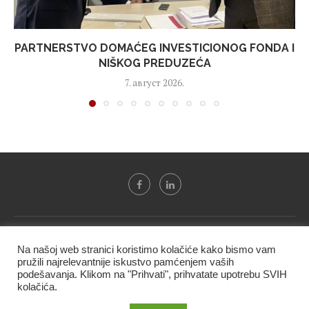
PARTNERSTVO DOMAĆEG INVESTICIONOG FONDA I
NIŠKOG PREDUZEĆA
7. август 2026.
Svi tekstovi sa portala "Biznis i finansije" su u vlasništvu "NIP
Na našoj web stranici koristimo kolačiće kako bismo vam
BIF PRESS doo" i ne smeju se presnositi niti koristiti, delimično
pružili najrelevantnije iskustvo pamćenjem vaših
ni u celosti, bez izričite dozvole kompanije.
podešavanja. Klikom na "Prihvati", prihvatate upotrebu SVIH
kolačića.
@2020 -
Studio triD