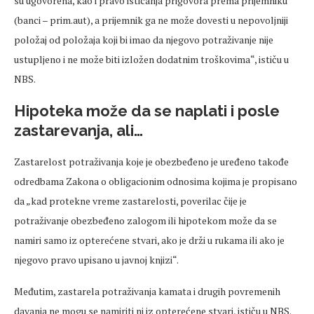
su ugovorena, kao i pravo isticanja prigovora prema prijemniku
(banci – prim.aut), a prijemnik ga ne može dovesti u nepovoljniji
položaj od položaja koji bi imao da njegovo potraživanje nije
ustupljeno i ne može biti izložen dodatnim troškovima“, ističu u
NBS.
Hipoteka može da se naplati i posle
zastarevanja, ali…
Zastarelost potraživanja koje je obezbeđeno je uređeno takođe
odredbama Zakona o obligacionim odnosima kojima je propisano
da „kad protekne vreme zastarelosti, poverilac čije je
potraživanje obezbeđeno zalogom ili hipotekom može da se
namiri samo iz opterećene stvari, ako je drži u rukama ili ako je
njegovo pravo upisano u javnoj knjizi“.
Međutim, zastarela potraživanja kamata i drugih povremenih
davanja ne mogu se namiriti ni iz opterećene stvari, ističu u NBS.