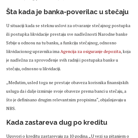
Šta kada je banka-poverilac u stečaju
U situaciji kada se steknu uslovi za otvaranje stečajnog postupka
ili postupka likvidacije prestaju sve nadležnosti Narodne banke
Srbije u odnosu na tu banku, a funkciju stečajnog, odnosno
likvidacionog upravnika ima
Agencija za osiguranje depozita
, koja
je nadležna za sprovođenje svih radnji i postupaka banke u
stečaju, odnosno u likvidaciji.
„Međutim, usled toga ne prestaje obaveza korisnika finansijskih
usluga da i dalje izmiruje svoje obaveze prema banci u stečaju, a
što je definisano drugim relevantnim propisima“, objašnjavaju u
NBS.
Kada zastareva dug po kreditu
Ugovori o kreditu zastarevaju za 10 godina. „U vezi sa pitanjem o