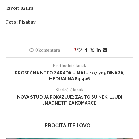
Izvor: 021.rs
Foto: Pixabay
0 komentara
0
Prethodni članak
PROSEČNA NETO ZARADA U MAJU 107.705 DINARA,
MEDIJALNA 84.406
Sledeći članak
NOVA STUDIJA POKAZUJE: ZAŠTO SU NEKI LJUDI
„MAGNETI“ ZA KOMARCE
PROČITAJTE I OVO...