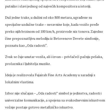
putnike i slavi jednog od najvećih kompozitora u istoriji.
Duž jedne trake, u dužini od oko 800 metara, ugrađene su
specijalne uzdužne trake – neravnine koje, kada vozilo pređe
preko
njih brzinom od 100 km/h, proizvode niz tonova. Zajedno
čine prepoznatljivu melodiju iz
Betovenove
Devet
е simfonije,
poznatu kao „Oda radosti“.
Zvuk se
čuje unutar vozila, ali i izvan – privlačeći pažnju pešaka,
prolaznika i ljubitelja muzike.
Ideju je realizovala Fujairah Fine Arts Academy u saradnji s
lokalnim vlastima.
Izbor nije slučajan – „Oda radosti” simbol je jedinstva, radosti i
univerzalne komunikacije, a spojena sa svakodnevnim iskustvom
vožnje postaje gotovo metafizičko iskustvo.