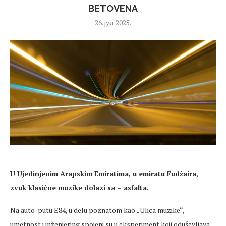
BETOVENA
26. јул 2025.
U Ujedinjenim Arapskim Emiratima, u emiratu
Fud
žaira
,
zvuk klasične muzike dolazi sa – asfalta.
Na auto-putu E84, u
delu
poznatom kao „Ulica muzike“,
umetnost
i inženjering spojeni su u eksperiment koji oduševljava