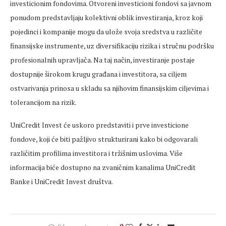
investicionim fondovima. Otvoreni investicioni fondovi sa javnom
ponudom predstavljaju kolektivni oblik investiranja, kroz koji
pojedinci i kompanije mogu da ulože svoja sredstva u različite
finansijske instrumente, uz diversifikaciju rizika i stručnu podršku
profesionalnih upravljača. Na taj način, investiranje postaje
dostupnije širokom krugu građana i investitora, sa ciljem
ostvarivanja prinosa u skladu sa njihovim finansijskim ciljevima i
tolerancijom na rizik.
UniCredit Invest će uskoro predstaviti i prve investicione
fondove, koji će biti pažljivo strukturirani kako bi odgovarali
različitim profilima investitora i tržišnim uslovima. Više
informacija biće dostupno na zvaničnim kanalima UniCredit
Banke i UniCredit Invest društva.