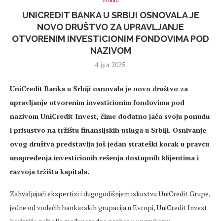
Promo
UNICREDIT BANKA U SRBIJI OSNOVALA JE
NOVO DRUŠTVO ZA UPRAVLJANJE
OTVORENIM INVESTICIONIM FONDOVIMA POD
NAZIVOM
4. јул 2025.
UniCredit Banka u Srbiji osnovala je novo društvo za
upravljanje otvorenim investicionim fondovima pod
nazivom UniCredit Invest, čime dodatno jača svoju ponudu
i prisustvo na tržištu finansijskih usluga u Srbiji. Osnivanje
ovog društva predstavlja još jedan strateški korak u pravcu
unapređenja investicionih rešenja dostupnih klijentima i
razvoja tržišta kapitala.
Zahvaljujući ekspertizi i dugogodišnjem iskustvu UniCredit Grupe,
jedne od vodećih bankarskih grupacija u Evropi, UniCredit Invest