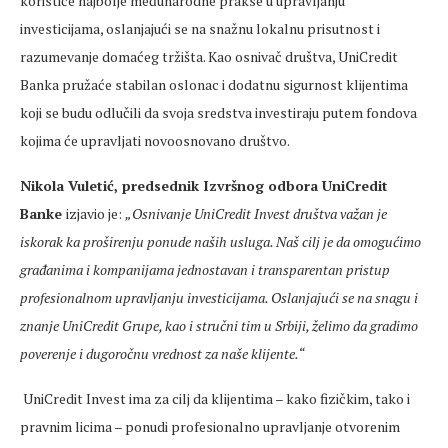
koristiće najbolje međunarodne prakse u upravljanju
investicijama, oslanjajući se na snažnu lokalnu prisutnost i
razumevanje domaćeg tržišta. Kao osnivač društva, UniCredit
Banka pružaće stabilan oslonac i dodatnu sigurnost klijentima
koji se budu odlučili da svoja sredstva investiraju putem fondova
kojima će upravljati novoosnovano društvo.
Nikola Vuletić, predsednik Izvršnog odbora UniCredit
Banke
izjavio je:
„Osnivanje UniCredit Invest društva važan je
iskorak ka proširenju ponude naših usluga.
Naš cilj je da omogućimo
građanima i kompanijama jednostavan i transparentan pristup
profesionalnom upravljanju investicijama. Oslanjajući se na snagu i
znanje UniCredit Grupe, kao i stručni tim u Srbiji, želimo da gradimo
poverenje i dugoročnu vrednost za naše klijente.“
UniCredit Invest ima za cilj da klijentima – kako fizičkim, tako i
pravnim licima – ponudi profesionalno upravljanje otvorenim