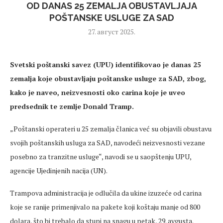
OD DANAS 25 ZEMALJA OBUSTAVLJAJA
POŠTANSKE USLUGE ZA SAD
27. август 2025.
Svetski
po
štanski savez (UPU) identifikovao je danas 25
zemalja koje obustavljaju poštanske usluge za SAD, zbog,
kako je naveo,
neizvesnosti
oko carina koje je uveo
predsednik
te zemlje Donald Tramp.
„Poštanski operateri u 25 zemalja članica
vec
́ su objavili obustavu
svojih po
štanskih usluga za SAD, navodec
́i
neizvesnosti
vezane
posebno za tranzitne usluge“, navodi se u saop
štenju UPU,
agencije Ujedinjenih nacija (UN).
Trampova
administracija je odlučila da ukine izuzec
́e od carina
koje se ranije
primenjivalo
na pakete koji ko
štaju manje od 800
dolara, što bi trebalo da stupi na snagu u petak, 29. avgusta.