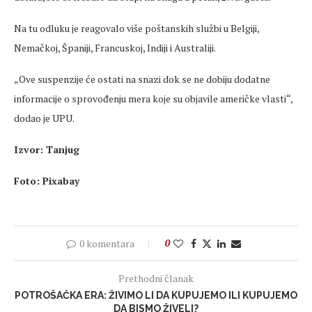
Na tu odluku je reagovalo više poštanskih službi u Belgiji,
Nemačkoj, Španiji, Francuskoj, Indiji i Australiji.
„Ove suspenzije c
́e ostati na snazi dok se ne dobiju dodatne
informacije o sprovo
đenju
mera
koje su objavile američke vlasti“,
dodao je UPU.
Izvor: Tanjug
Foto: Pixabay
0 komentara
0
Prethodni članak
POTROŠAČKA ERA: ŽIVIMO LI DA KUPUJEMO ILI KUPUJEMO
DA BISMO ŽIVELI?