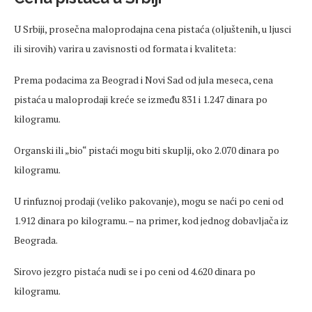
U Srbiji,
prosečna
maloprodajna
cena
pistaća
(oljuštenih, u ljusci
ili sirovih) varira u zavisnosti od formata i kvaliteta:
Prema podacima za Beograd i Novi Sad od jula
meseca
,
cena
pistaća
u maloprodaji kreće se između 831 i 1.247 dinara po
kilogramu.
Organski ili „bio“
pista
ći
mogu biti skuplji, oko 2.070 dinara po
kilogramu.
U
rinfuznoj
prodaji (veliko pakovanje), mogu se naći po
ceni
od
1.912 dinara po kilogramu.
– na primer, kod jednog dobavlja
ča iz
Beograda.
Sirovo jezgro
pistaća
nudi se i po
ceni
od 4.620 dinara po
kilogramu.