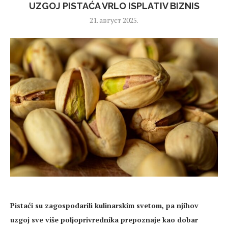
UZGOJ PISTAĆA VRLO ISPLATIV BIZNIS
21. август 2025.
Pista
ći
su zagospodarili kulinarskim
svetom
, pa njihov
uzgoj sve više poljoprivrednika prepoznaje kao dobar