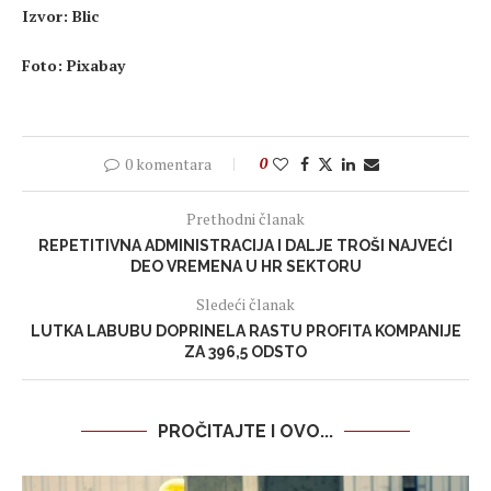
I
zvor: Blic
Foto:
Pixabay
0 komentara
0
Prethodni članak
REPETITIVNA ADMINISTRACIJA I DALJE TROŠI NAJVEĆI
DEO VREMENA U HR SEKTORU
Sledeći članak
LUTKA LABUBU DOPRINELA RASTU PROFITA KOMPANIJE
ZA 396,5 ODSTO
PROČITAJTE I OVO...