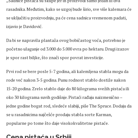
„Sadnice
pistaća
su skupe jer ih proizvodi samo jedan ili dva
rasadnika. Međutim, kako se uzgoj bude širio, sve više kalemara će
se uključiti u proizvodnju, pa će
cena
sadnica
vremenom
padati,
izjavio je Davidović.
Da bi se napravila plantaža ovog bobičastog voća, potrebno je
početno ulaganje od 3.000 do 5.000 evra po hektaru. Drugi izazov
je spor rast biljke, što znači spor
povrat
investicije.
Prvi rod se bere posle 5-7 godina, ali kalemljena stabla mogu da
rode već nakon 3-5 godina. Punu rodnost stablo dostiže nakon
15-20 godina. Zrelo stablo daje do 80 kilograma
svežih
pistaća
ili
oko 30 kilograma suvih godišnje.
Pistaći
rađaju
naizmenično
–
jedne godine bogat rod, slede
će slabiji, piše The Spruce. Dodaju da
se u rasadnicima najčešće prodaju stabla sorte Karman,
popularne po tome što daje visokokvalitetne
pistaće
.
Cena
pistaća
u Srbiji