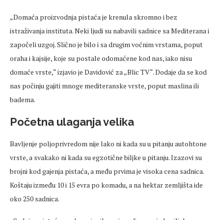
„Domaća proizvodnja
pistaća
je krenula skromno i bez
istraživanja instituta. Neki
ljudi
su nabavili sadnice sa Mediterana i
započeli uzgoj. Slično je bilo i sa drugim voćnim vrstama, poput
oraha i kajsije, koje su postale odomaćene kod nas, iako nisu
domaće vrste,“ izjavio je Davidović za „Blic TV“. Dodaje da se kod
nas počinju gajiti mnoge mediteranske vrste, poput maslina ili
badema.
Početna ulaganja velika
Bavljenje poljoprivredom nije lako ni kada su u pitanju autohtone
vrste, a svakako ni kada su egzotične biljke u pitanju. Izazovi su
brojni kod gajenja
pistaća
, a među prvima je visoka
cena
sadnica.
Koštaju između 10 i 15 evra po komadu, a na hektar zemljišta ide
oko 250 sadnica.