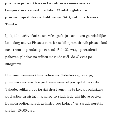
poslovni potez. Ova voćka
zahteva
veoma visoke
temperature za rast, pa tako 99 odsto globalne
proizvodnje dolazi iz Kalifornije, SAD, zatim iz Irana i
Turske.
Ipak, i domaći voćari se sve više upuštaju u avanturu gajenja biljke
latinskog naziva Pistacia vera, jer se kilogram sirovih
pistaća
kod
nas trenutno prodaje po
ceni
od 15 do 22 evra, a prerađeni i
pakovani plodovi na tržištu mogu dostići i do 40 evra po
kilogramu.
Ubrzana
promena
klime, odnosno globalno
zagrevanje
,
primorava voćare da isprobavaju nove, otpornije biljne vrste.
Takođe, veliku ulogu igraju i društvene mreže koje popularizuju
poslastice sa
pistaćima
, naročito sladolede, ali i filove peciva.
Domaća poljoprivreda
želi
„deo tog kolača“ jer zarada
neretko
prelazi 10.000 evra.