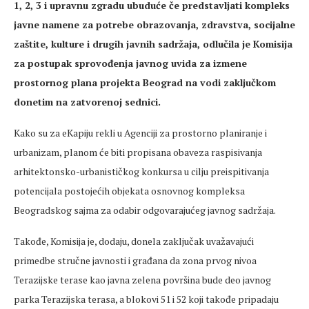
1, 2, 3 i upravnu zgradu ubudu
će
če
predstavljati kompleks
javne
namene
za potrebe obrazovanja, zdravstva, socijalne
zaštite, kulture i drugih javnih sadržaja, odlučila je Komisija
za postupak sprovođenja javnog uvida za
izmene
prostornog plana projekta Beograd na vodi zaključkom
donetim na zatvorenoj
sednici
.
Kako su za
eKapiju
rekli u Agenciji za prostorno planiranje i
urbanizam, planom će biti propisana obaveza raspisivanja
arhitektonsko-urbanističkog konkursa u cilju preispitivanja
potencijala postojećih objekata osnovnog kompleksa
Beogradskog sajma za odabir odgovarajućeg javnog sadržaja.
Takođe, Komisija je, dodaju,
donela
zaključak uvažavajući
primedbe
stručne javnosti i građana da zona prvog nivoa
Terazijske
terase kao javna zelena površina bude deo javnog
parka
Terazijska
terasa, a blokovi 51 i 52 koji takođe pripadaju