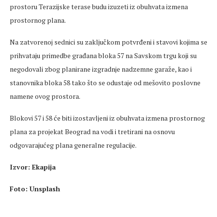
prostoru
Terazijske
terase budu izuzeti iz obuhvata
izmena
prostornog plana.
Na zatvorenoj
sednici
su zaključkom potvrđeni i stavovi kojima se
prihvataju
primedbe
građana bloka 57 na Savskom trgu koji su
negodovali zbog planirane izgradnje nadzemne garaže, kao i
stanovnika bloka 58 tako što se odustaje od
mešovito
poslovne
namene
ovog prostora.
Blokovi 57 i 58 će biti izostavljeni iz obuhvata
izmena
prostornog
plana za projekat Beograd na vodi i tretirani na osnovu
odgovarajućeg plana generalne regulacije.
Izvor:
Ekapija
Foto:
Unsplash