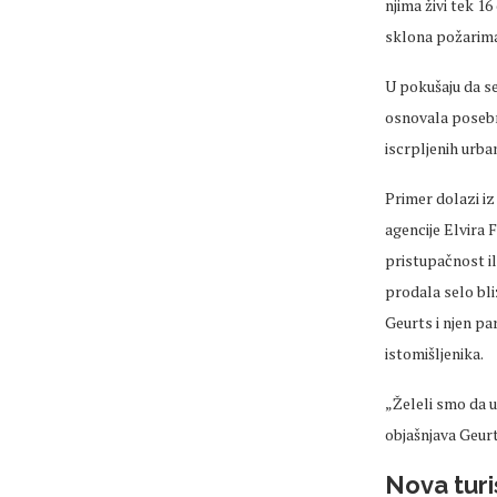
njima živi tek 1
sklona požarima 
U pokušaju da se 
osnovala poseb
iscrpljenih urb
Primer dolazi iz
agencije Elvira
F
pristupačnost il
prodala selo bl
Geurts
i njen pa
istomišljenika.
„
Želeli
smo da u
objašnjava
Geur
Nova turi