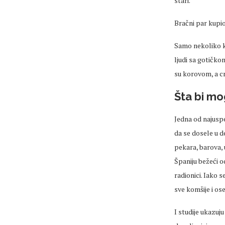
stari.
Bračni par kupi
Samo nekoliko k
ljudi
sa goti
čkom
su korovom, a cr
Šta bi
mog
Jedna od
najuspe
da se dosele u
d
pekara, barova,
Španiju
bežeći
od
radionici. Iako 
sve komšije i
os
I studije ukazu