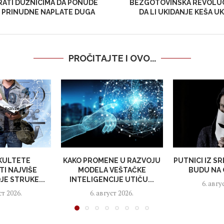
RATI DUŽNICIMA DA PONUDE
BEZGOTOVINSKA REVOLUC
E PRINUDNE NAPLATE DUGA
DA LI UKIDANJE KEŠA UK
PROČITAJTE I OVO...
AKULTETE
KAKO PROMENE U RAZVOJU
PUTNICI IZ SR
I NAJVIŠE
MODELA VEŠTAČKE
BUDU NA 
OJE STRUKE...
INTELIGENCIJE UTIČU...
6. авгу
ст 2026.
6. август 2026.