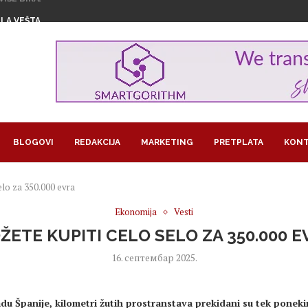
 VEŠTAČKE INTELIGENCIJE UTIČU NA...
U NA OPREZU ZBOG...
MAŠKI KRAJ U NOVOM SADU
U ZNAKU ŽENSKOG...
1,29 MILIJARDI EVRA...
GROŽAVA PRINOSE, KAKO NAVODNJAVATI USEVE...
RA U BITKOINIMA IZ JEDNOG...
LOM SLADOLEDA
 POSAO I POSTALA SARAČ
BLOGOVI
REDAKCIJA
MARKETING
PRETPLATA
KONT
elo za 350.000 evra
Ekonomija
Vesti
ŽETE KUPITI CELO SELO ZA 350.000 E
16. септембар 2025.
adu
Španije, kilometri žutih prostranstava prekidani su tek ponek