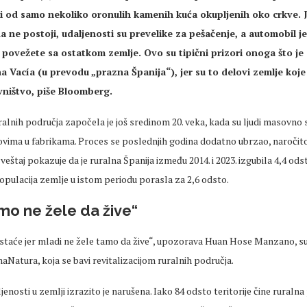
ji od samo nekoliko oronulih kamenih kuća okupljenih oko crkve. 
 ne postoji, udaljenosti su prevelike za
pešačenje
, a automobil j
 povežete sa ostatkom zemlje. Ovo su tipični prizori onoga što je
ña
Vacía
(u
prevodu
„prazna
Španija“), jer su to
delovi
zemlje koje
ništvo, piše Bloomberg.
alnih područja započela je još sredinom 20.
veka
, kada su
ljudi
masovno se
ovima u fabrikama. Proces se
poslednjih
godina dodatno ubrzao, naročito
zveštaj pokazuje da je ruralna Španija između 2014. i 2023. izgubila 4,4 od
opulacija zemlje u istom periodu porasla za 2,6 odsto.
mo ne žele da žive“
esta
će jer mladi ne žele tamo da žive“, upozorava Huan Hose Manzano, s
maNatura
, koja se bavi revitalizacijom ruralnih područja.
enosti u zemlji izrazito je narušena. Iako 84 odsto teritorije čine ruralna