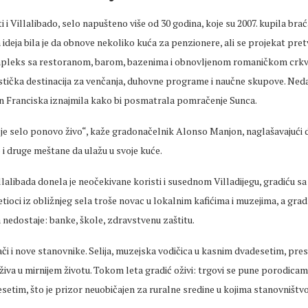
i i
Villalibado
, selo napušteno više od 30 godina, koje su 2007. kupila bra
ideja bila je da obnove nekoliko kuća za penzionere, ali se projekat pret
pleks sa restoranom, barom, bazenima i obnovljenom romaničkom crkv
istička destinacija za
venčanja
, duhovne programe i naučne skupove. Neda
San Franciska iznajmila kako bi posmatrala pomračenje Sunca.
 je selo ponovo živo“, kaže gradonačelnik Alonso
Manjon
, naglašavajući 
 i druge
meštane
da ulažu u svoje kuće.
llalibada
donela
je neočekivane koristi i
susednom
Villadijegu
, gradiću sa
tioci
iz obližnjeg sela troše novac u lokalnim kafićima i muzejima, a grad
a
nedostaje: banke, škole, zdravstvenu zaštitu.
či i nove stanovnike.
Selija
, muzejska
vodičica
u kasnim dvadesetim, prese
živa u mirnijem životu. Tokom leta gradić oživi: trgovi se pune porodicam
setim, što je prizor neuobičajen za ruralne sredine u kojima stanovništ