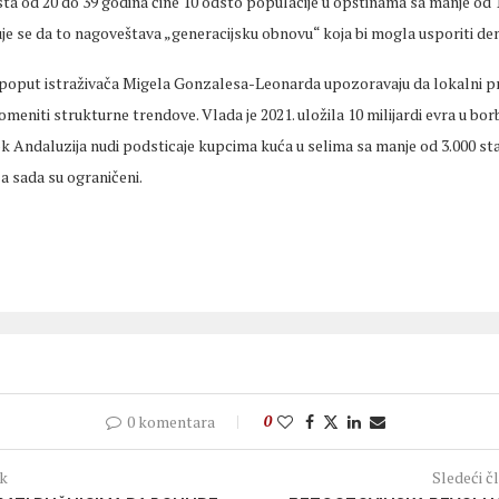
sta od 20 do 39 godina
čine 10 odsto populacije u opštinama sa manje od 
je
se da to
nagoveštava
„generacijsku obnovu“ koja bi mogla usporiti de
 poput istraživača Migela Gonzalesa-Leonarda upozoravaju da lokalni p
omeniti
strukturne trendove. Vlada je 2021. uložila 10 milijardi evra u bor
ok Andaluzija nudi podsticaje kupcima kuća u selima sa manje od 3.000 sta
a sada su ograničeni.
0 komentara
0
ak
Sledeći č