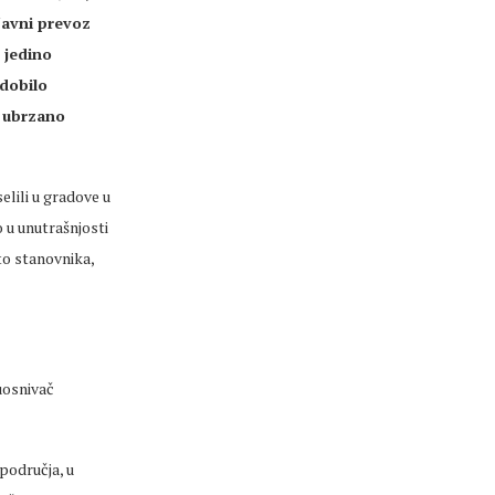
Javni
prevoz
e jedino
 dobilo
 ubrzano
lili u gradove u
 u unutrašnjosti
sto stanovnika,
uosnivač
 područja, u