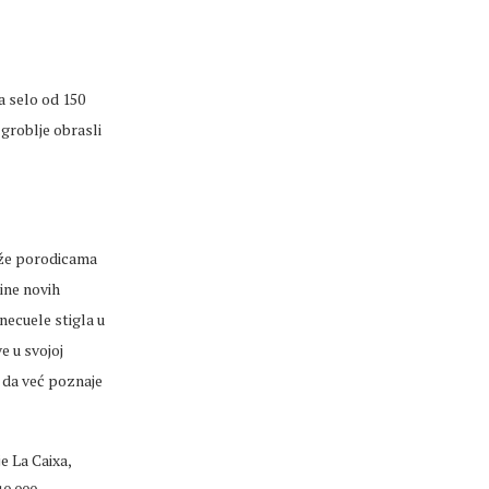
a selo od 150
 groblje obrasli
aže porodicama
ine novih
Venecuele stigla u
e u svojoj
e da već poznaje
e La Caixa,