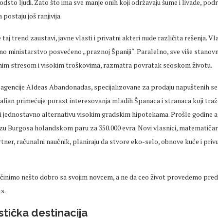
6 odsto
ljudi
. Zato što ima sve manje onih koji održavaju šume i livade, pod
postaju još ranjivija.
taj trend zaustavi, javne vlasti i privatni akteri nude različita
rešenja
. Vl
no ministarstvo posvećeno
„praznoj
Španiji“. Paralelno, sve više stanov
anim stresom i visokim troškovima, razmatra povratak seoskom životu.
 agencije Aldeas
Abandonadas
, specijalizovane za prodaju napuštenih se
afian
primećuje
porast interesovanja mladih Španaca i stranaca koji traž
i jednostavno alternativu visokim gradskim hipotekama. Prošle godine ag
izu
Burgosa
holandskom paru za 350.000 evra. Novi vlasnici,
matematiča
rtner,
računalni
naučnik, planiraju da stvore
eko-selo
, obnove kuće i priv
činimo nešto dobro sa svojim novcem, a ne da
ceo
život
provedemo
pred
ts
.
stička destinacija