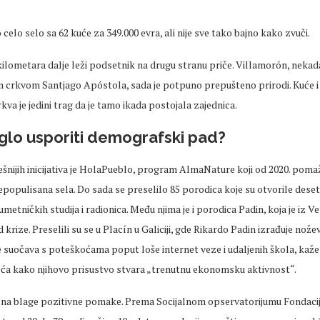
o
celo
selo sa 62 kuće za 349.000 evra, ali nije sve tako bajno kako zvuči.
ilometara dalje leži
podsetnik
na drugu stranu priče.
Villamor
ón
, nekad
 crkvom Santjago Ap
óstola, sada je potpuno prepu
šteno prirodi. Kuće i
kva je jedini trag da je tamo ikada postojala zajednica.
lo usporiti demografski pad?
šnijih
inicijativa je
HolaPueblo
, program
AlmaNature
koji od 2020. pom
epopulisana
sela. Do sada se preselilo 85 porodica koje su otvorile deset
umetničkih
studija i radionica. Među njima je i porodica
Padin
, koja je iz 
 krize. Preselili su se u
Plac
ín
u Galiciji,
gde
Rikardo
Padin
izra
đuje nožev
se suočava s poteškoćama poput loše internet veze i udaljenih škola, kaž
eća
kako njihovo prisustvo stvara
„trenutnu ekonomsku aktivnost“.
ju na blage pozitivne pomake. Prema Socijalnom opservatorijumu Fondacij