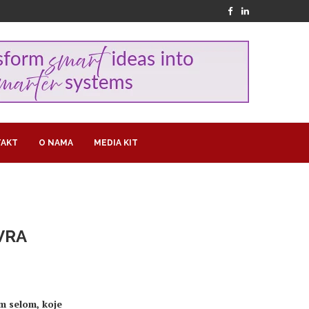
AKT
O NAMA
MEDIA KIT
VRA
im selom, koje