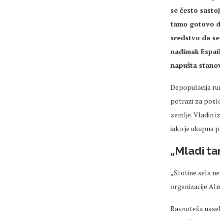
se često sasto
tamo gotovo da
sredstvo da se
nadimak
Espa
napušta stanov
Depopulacija
rur
potrazi za posl
zemlje. Vladin i
iako je ukupna p
„Mladi ta
„Stotine sela n
organizacije
Al
Ravnoteža naselj