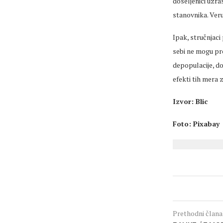
doseljenici uzra
stanovnika.
Veru
Ipak, stru
čnjaci
sebi ne mogu
pr
depopulacije
, d
efekti tih
mera
z
Izvor
: Blic
Foto: Pixabay
Prethodni član