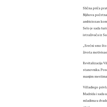
Slična priča prat
Njihova početna 
ambiciozan kom
Selo je sada tur
istraživača iz 
„Sre
ćni smo što
života motivisao
Revitalizacija
Vi
stanovnika.
Pose
manjim
mestim
Villadiego
privla
Madrida i sada u
mladima u dvade