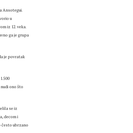
ća
Ansotegui
.
vorio u
om iz 12.
veka
.
vno ga je grupa
da je povratak
 1.500
 nudi ono što
lila se iz
a, decom i
vo često ubrzano