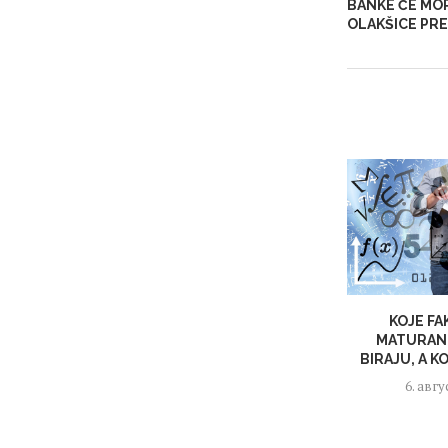
BANKE ĆE MO
OLAKŠICE PR
KOJE F
MATURANT
BIRAJU, A K
6. авгу