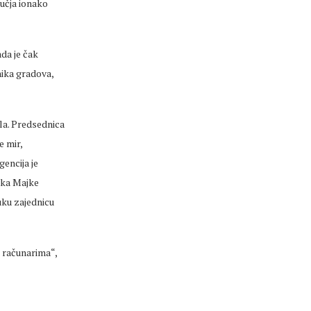
ručja ionako
ada je čak
nika gradova,
la.
Predsednica
e mir,
encija je
rka
Majke
uku zajednicu
 računarima“,