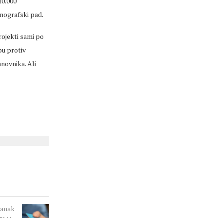
10.000
mografski pad.
rojekti sami po
bu protiv
novnika. Ali
lanak