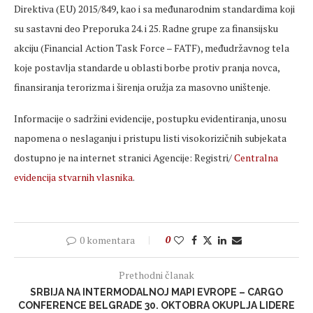
Direktiva (EU) 2015/849, kao i sa međunarodnim standardima koji
su sastavni deo Preporuka 24. i 25. Radne grupe za finansijsku
akciju (Financial Action Task Force – FATF), međudržavnog tela
koje postavl
јa standarde u oblasti borbe protiv pranja novca,
finansiranja terorizma i
širenja oružja za masovno uništenje.
Informacije o sadržini evidencije, postupku evidentiranja, unosu
napomena o neslaganju i pristupu listi visokorizičnih subjekata
dostupno je na internet stranici Agencije: Registri/
Centralna
evidencija stvarnih vlasnika
.
0 komentara
0
Prethodni članak
SRBIJA NA INTERMODALNOJ MAPI EVROPE – CARGO
CONFERENCE BELGRADE 30. OKTOBRA OKUPLJA LIDERE