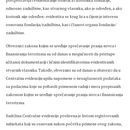
pretpostavl
јa i evidentiranje osniva
ča i korisnika fondacije,
odnosno zadužbine, kao stvarnog vlasnika, ako je određen, a ako
korisnik nije određen- evidentira se krug lica u čijem je interesu
osnovana fondacija/zadužbina, kao i članovi organa fondacije/
zadužbine.
Obveznici zakona kojim se uređuje sprečavanje pranja novca i
finansiranja terorizma su od danas u mogućnosti da pristupe
učitanoj dokumentaciji i ličnim identifikatorima evidentiranih
stvarnih vlasnika. Takođe, obveznici su od danas u obavezi i da u
Centralnu evidenciju upišu napomene o nesaglasnosti podataka
sa podacima koje su pribavili primenom radnji i mera propisanih
zakonom kojim se uređuje sprečavanje pranja novca i finansiranja
terorizma.
Sadržina Centralne evidencije proširena je listom registrovanih
subjekata koji su osnovani nakon početka primene ovog zakona,