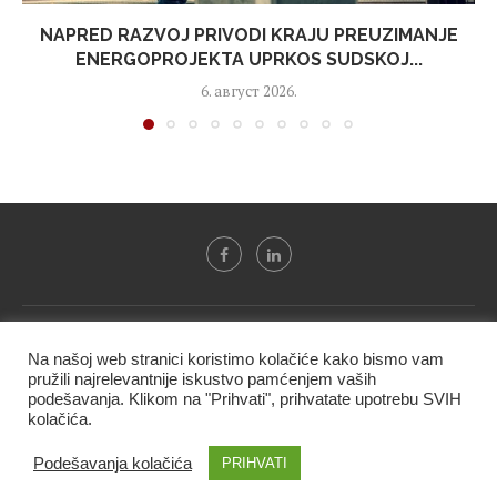
NAPRED RAZVOJ PRIVODI KRAJU PREUZIMANJE
ENERGOPROJEKTA UPRKOS SUDSKOJ...
6. август 2026.
Svi tekstovi sa portala "Biznis i finansije" su u vlasništvu "NIP
Na našoj web stranici koristimo kolačiće kako bismo vam
BIF PRESS doo" i ne smeju se presnositi niti koristiti, delimično
pružili najrelevantnije iskustvo pamćenjem vaših
ni u celosti, bez izričite dozvole kompanije.
podešavanja. Klikom na "Prihvati", prihvatate upotrebu SVIH
kolačića.
@2020 -
Studio triD
Podešavanja kolačića
PRIHVATI
VRH