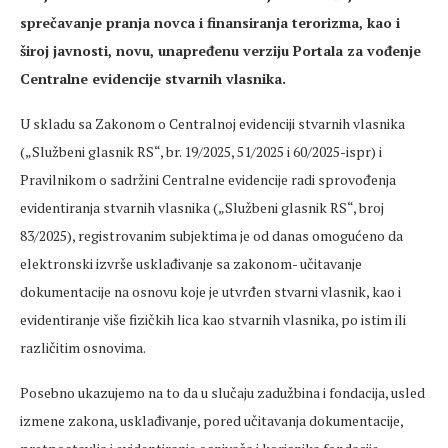
sprečavanje
pranja novca i finansiranja terorizma, kao i
široj javnosti, novu,
unapređenu
verziju Portala za vođenje
Centralne evidencije stvarnih vlasnika.
U skladu sa Zakonom o Centralnoj evidenciji stvarnih vlasnika
(
„Slu
žbeni glasnik RS“, br. 19/2025, 51/2025 i 60/2025-ispr) i
Pravilnikom o sadržini Centralne evidencije radi sprovođenja
evidentiranja stvarnih vlasnika („Službeni glasnik RS“, broj
83/2025), registrovanim subjektima je od danas omogućeno da
elektronski izvrše usklađivanje sa zakonom- učitavanje
dokumentacije na osnovu koje je utvrđen stvarni vlasnik, kao i
evidentiranje više fizičkih lica kao stvarnih vlasnika, po istim ili
različitim osnovima.
Posebno ukazujemo na to da u slučaju zadužbina i fondacija,
usled
izmene
zakona, usklađivanje, pored učitavanja dokumentacije,