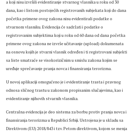
a koji nisu izvršili evidentiranje stvarnog vlasnika u roku od 30
dana, kao i listom postojećih registrovanih subjekata koji do dana
početka primene ovog zakona nisu evidentirali podatke o
stvarnom vlasniku. Evidencija će sadržati i podatke o
registrovanim subjektima koji u roku od 60 dana od dana početka
primene ovog zakona ne izvrše učitavanje (upload) dokumenata
na osnovu kojih je stvarni vlasnik određen i ti registrovani subjekti
sa liste smatraće se visokorizičnim u smislu zakona kojim se
uređuje sprečavanje pranja novca i finansiranja terorizma.
U novoj aplikaciji omogućeno je i evidentiranje trasta i pravnog
odnosa sličnog trastu u zakonom propisanim slučajevima, kao i
evidentiranje njihovih stvarnih vlasnika.
Centralna evidencija je deo sistema za borbu protiv pranja novca i
finansiranja terorizma u Republici Srbiji. Ustrojena je u skladu sa
Direktivom (EU) 2018/843 i tzv. Petom direktivom, kojom se menja