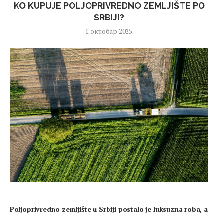
KO KUPUJE POLJOPRIVREDNO ZEMLJIŠTE PO
SRBIJI?
1. октобар 2025.
Poljoprivredno zemlji
šte u Srbiji postalo je luksuzna roba, a