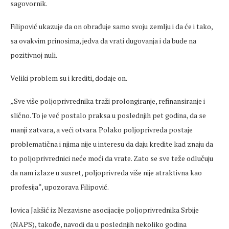
sagovornik.
Filipović ukazuje da on obrađuje samo svoju zemlju i da će i tako,
sa ovakvim prinosima, jedva da vrati dugovanja i da bude na
pozitivnoj nuli.
Veliki problem su i krediti, dodaje on.
„Sve vi
še poljoprivrednika traži prolongiranje,
refinansiranje
i
slično. To je već postalo praksa u
poslednjih
pet godina, da se
manji zatvara, a veći otvara. Polako poljoprivreda postaje
problematična i njima nije u interesu da daju kredite kad znaju da
to poljoprivrednici neće moći da vrate. Zato se sve teže odlučuju
da nam izlaze u susret, poljoprivreda više nije atraktivna kao
profesija“, upozorava Filipović.
Jovica Jakšić iz Nezavisne asocijacije poljoprivrednika Srbije
(NAPS), takođe, navodi da u
poslednjih
nekoliko godina