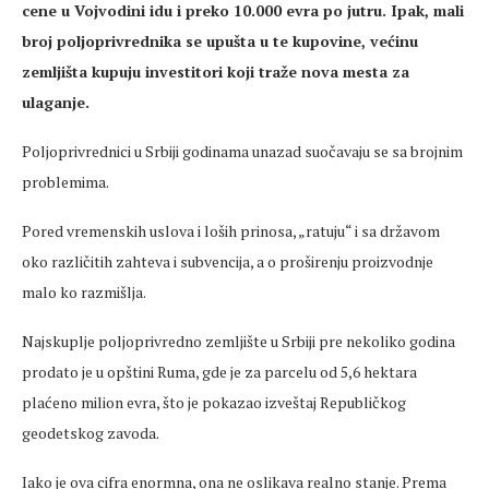
cene
u Vojvodini idu i
preko
10.000 evra po jutru. Ipak, mali
broj poljoprivrednika se upušta u te kupovine, većinu
zemljišta kupuju investitori koji traže nova
mesta
za
ulaganje.
Poljoprivrednici u Srbiji godinama unazad suočavaju se sa brojnim
problemima.
Pored vremenskih uslova i loših prinosa,
„ratuju“ i sa dr
žavom
oko različitih
zahteva
i subvencija, a o proširenju proizvodnje
malo ko razmišlja.
Najskuplje poljoprivredno zemljište u Srbiji pre nekoliko godina
prodato je u opštini Ruma,
gde
je za parcelu od 5,6 hektara
plaćeno milion evra, što je pokazao izveštaj Republičkog
geodetskog zavoda.
Iako je ova cifra enormna, ona ne oslikava realno stanje. Prema