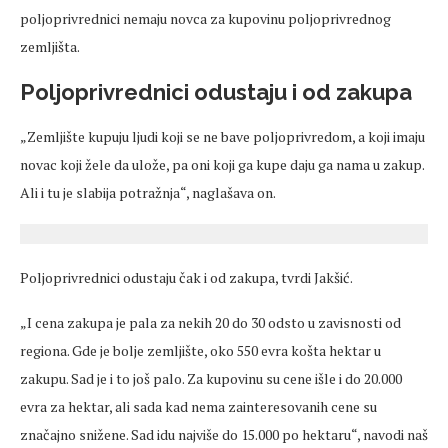
poljoprivrednici nemaju novca za kupovinu poljoprivrednog
zemljišta.
Poljoprivrednici odustaju i od zakupa
„Zemlji
šte kupuju
ljudi
koji se ne bave poljoprivredom, a koji imaju
novac koji žele da ulože, pa oni koji ga kupe daju ga nama u zakup.
Ali i tu je slabija potražnja“, naglašava on.
Poljoprivrednici odustaju čak i od zakupa, tvrdi Jakšić.
„I
cena
zakupa je pala za nekih 20 do 30 odsto u zavisnosti od
regiona.
Gde
je bolje zemlji
šte, oko 550 evra košta hektar u
zakupu. Sad je i to još palo. Za kupovinu su
cene
išle i do 20.000
evra za hektar, ali sada kad nema zainteresovanih
cene
su
značajno snižene. Sad idu najviše do 15.000 po hektaru“, navodi naš