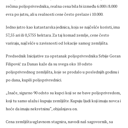
rečima
poljoprivrednika, realna
cena
bila bi između 6.000 i 8.000
evra po jutru, ali u realnosti
cene
često prelaze i 10.000.
Jedno jutro kao katastarska jedinica, koja se najčešće koristi, ima
57,55 ari ili 0,5755 hektara. Za taj komad zemlje,
cene
često
variraju, najčešće u zavisnosti od lokacije samog zemljišta.
Predsednik
Inicijative za opstanak poljoprivrednika Srbije Goran
Filipović za Danas kaže da su svega oko 10 odsto
poljoprivrednog zemljišta, koje se prodalo u
poslednjih
godinu i
po dana, kupili poljoprivrednici.
„Ina
če, sigurno 90 odsto su kupci koji se ne bave poljoprivredom,
koji tu samo ulažu i kupuju zemljište. Kupuju
ljudi
koji imaju novca i
hoće da imaju nekretninu“, objašnjava on.
Cena zemljišta uglavnom stagnira, navodi naš sagovornik, sa