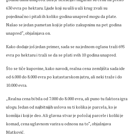
630 evra po hektaru.
Ljude
koji su ušli u uži krug zvali su
pojedinačno i pitali ih koliko godina
unapred
mogu da plate.
Našao se jedan pametan koji je platio zakupninu na pet godina
unapred
“, objašnjava on.
Kako dodaje još jedan primer, sada se na jednom oglasu traži 695
evra po hektaru i traži se da se plati svih 10 godina
unapred
.
Što se tiče kupovine, kako navodi, realna
cena
zemljišta sada ide
od 6.000 do 8.000 evra po katastarskom jutru, ali neki traže i do
10.000 evra.
„Realna
cena
bi bila od 7.000 do 8.000 evra, ali puno tu faktora igra
ulogu. Jedan od najbitnijih uslova su ti kolika je parcela, ko je
kom
šija i koji je deo. Ali glavna stvar je položaj parcele i koliki je
komad,
cena
uglavnom varira u odnosu na to“, objašnjava
Matković.