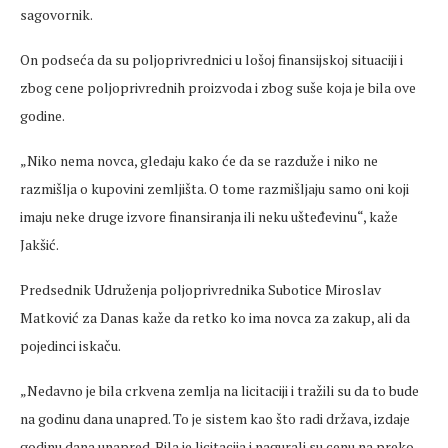
sagovornik.
On
podseća
da su poljoprivrednici u lošoj finansijskoj situaciji i
zbog
cene
poljoprivrednih proizvoda i zbog suše koja je bila ove
godine.
„Niko nema novca, gledaju kako
će da se razduže i niko ne
razmišlja o kupovini zemljišta. O tome razmišljaju samo oni koji
imaju neke druge izvore finansiranja ili neku ušteđevinu“, kaže
Jakšić.
Predsednik
Udruženja poljoprivrednika Subotice Miroslav
Matković za Danas kaže da
retko
ko ima novca za zakup, ali da
pojedinci iskaču.
„Nedavno je bila crkvena zemlja na licitaciji i tra
žili su da to bude
na godinu dana
unapred
. To je sistem kao što radi država, izdaje
godinu dana
unapred
. Bila je licitacija i nagurali su
cenu
na
preko