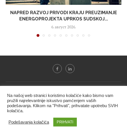
NAPRED RAZVOJ PRIVODI KRAJU PREUZIMANJE
ENERGOPROJEKTA UPRKOS SUDSKOJ...
6. август 2026.
Svi tekstovi sa portala "Biznis i finansije" su u vlasništvu "NIP
Na našoj web stranici koristimo kolačiće kako bismo vam
BIF PRESS doo" i ne smeju se presnositi niti koristiti, delimično
pružili najrelevantnije iskustvo pamćenjem vaših
ni u celosti, bez izričite dozvole kompanije.
podešavanja. Klikom na "Prihvati", prihvatate upotrebu SVIH
kolačića.
@2020 -
Studio triD
Podešavanja kolačića
PRIHVATI