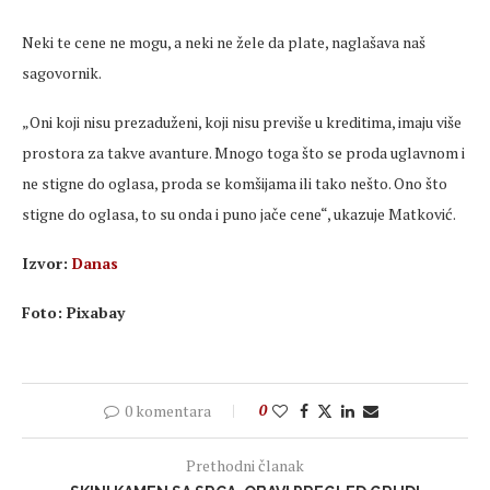
Neki te
cene
ne mogu, a neki ne žele da plate, naglašava naš
sagovornik.
„Oni koji nisu prezadu
ženi, koji nisu previše u kreditima, imaju više
prostora za takve avanture. Mnogo toga što se proda uglavnom i
ne stigne do oglasa, proda se komšijama ili tako nešto. Ono što
stigne do oglasa, to su onda i puno jače
cene
“, ukazuje Matković.
Izvor:
Danas
Foto: Pixabay
0 komentara
0
Prethodni članak