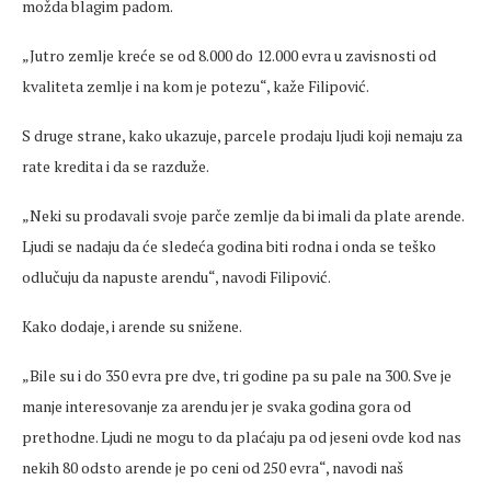
možda blagim padom.
„Jutro zemlje kre
će se od 8.000 do 12.000 evra u zavisnosti od
kvaliteta zemlje i na kom je potezu“, kaže Filipović.
S druge strane, kako ukazuje, parcele prodaju
ljudi
koji nemaju za
rate kredita i da se razduže.
„Neki su prodavali svoje par
če zemlje da bi imali da plate arende.
Ljudi
se nadaju da će sledeća godina biti rodna i onda se teško
odlučuju da napuste arendu“, navodi Filipović.
Kako dodaje, i arende su snižene.
„Bile su i do 350 evra pre
dve
, tri godine pa su pale na 300. Sve je
manje interesovanje za arendu jer je svaka godina gora od
prethodne.
Ljudi
ne mogu to da pla
ćaju pa od jeseni
ovde
kod nas
nekih 80 odsto arende je po
ceni
od 250 evra“, navodi naš