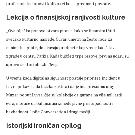
profesionalni lopovi i koliko
retko
se predmeti povrate.
Lekcija o finansijskoj ranjivosti kulture
„Ova plja
čka ponovo otvara pitanje kako se finansira i štiti
svetsko
kulturno nasleđe. Čuvari
umetnina
često rade za
minimalne plate, dok čuvaju predmete koji vrede kao čitave
zgrade u centru Pariza. Kada budžeti trpe rezove, prvi na udaru su
upravo sektori
obezbeđenja
.
U
vreme
kada digitalna sigurnost postaje prioritet, incident u
Luvru pokazuje da fizička zaštita i dalje ima
presudnu
ulogu.
Muzeji poput Luvra, čije su kolekcije osigurane na više milijardi
evra, moraće da balansiraju između javne pristupačnosti i
bezbednosti
“ piše Conversation i drugi mediji.
Istorijski ironičan epilog