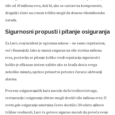
više od 10 miliona evra, dok bi, ako se rastavi na komponente,
dragulji i zlato na crnom tržištu mogli da donesu
višemilionsku
zaradu.
Sigurnosni propusti i pitanje osiguranja
Za Luvr, ovaj incident je ogroman udarac
– ne samo
reputacioni
,
ve
ć i finansijski. Iako je muzej osiguran na više stotina miliona
evra, postavlja se pitanje koliko vredi reputacija sigurnosti i
koliko je efikasan sistem zaštite ako se krađa desi u svega
nekoliko minuta, uprkos prisustvu petorice čuvara i aktivaciji
alarma.
Procene
osiguravajućih kuća navode da bi troškovi istrage,
restauracije i osiguranja zbirno mogli dostići više miliona evra. U
svetu
gde
osiguranje
umetnina
često dostiže i 20 odsto njihove
tržišne
vrednosti
, Luvr će gotovo sigurno morati da poveća svoje