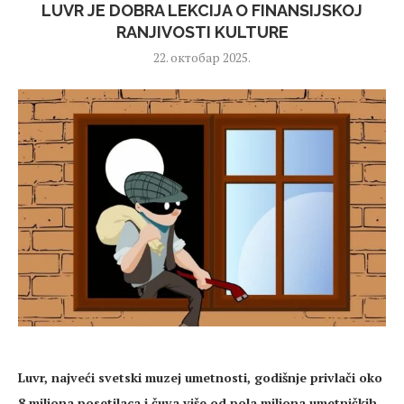
LUVR JE DOBRA LEKCIJA O FINANSIJSKOJ
RANJIVOSTI KULTURE
22. октобар 2025.
Luvr, najve
ći
svetski
muzej
umetnosti
, godišnje privlači oko
8 miliona
posetilaca
i čuva više od pola miliona
umetničkih