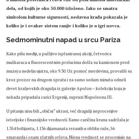
dela, od kojih je oko 30.000 izloženo. Iako se smatra
simbolom kulturne sigurnosti, nedavna krađa pokazala je
koliko je i ovakav sistem ranjiv i koliko je u igri novca.
Sedmominutni
napad u srcu Pariza
Kako pišu mediji, u pažljivo isplaniranoj akciji, četvorica
muškaraca u fluorescentnim prslucima došla su kamionom pred
muzej u
nedelju
ujutru, oko 9.30. Uz pomoć merdevina, provalili su
kroz prozor na drugom spratu i za samo sedam minuta
odneli
devet kraljevskih dragulja iz galerije Apolon
– kolekciju koja je
nekada pripadala carici Evgeniji, supruzi Napoleona III.
U pitanju nisu bili „obi
čni“ ukrasi, već dragulji
neprocenjive
istorijske i finansijske
vrednosti
. Samo caričina kruna sadržala je
1.354 brilijanta, 1.136 dijamanata rezanih u obliku ruže, 56
smaragda i osam zlatnih orlova. Njena
vrednost
se
procenjuje
na