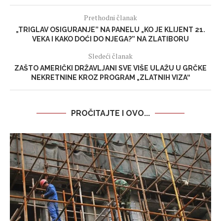
Prethodni članak
„TRIGLAV OSIGURANJE” NA PANELU „KO JE KLIJENT 21.
VEKA I KAKO DOĆI DO NJEGA?” NA ZLATIBORU
Sledeći članak
ZAŠTO AMERIČKI DRŽAVLJANI SVE VIŠE ULAŽU U GRČKE
NEKRETNINE KROZ PROGRAM „ZLATNIH VIZA“
PROČITAJTE I OVO...