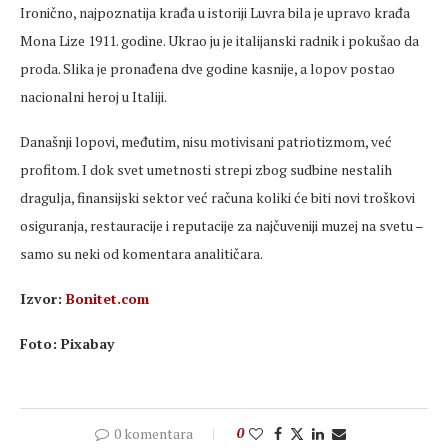
Ironično, najpoznatija krađa u istoriji Luvra bila je upravo krađa
Mona Lize 1911. godine. Ukrao ju je italijanski radnik i pokušao da
proda. Slika je pronađena
dve
godine kasnije, a lopov postao
nacionalni heroj u Italiji.
Današnji lopovi, međutim, nisu motivisani patriotizmom, već
profitom. I dok
svet
umetnosti
strepi zbog sudbine nestalih
dragulja, finansijski sektor već računa koliki će biti novi troškovi
osiguranja, restauracije i reputacije za najčuveniji muzej na
svetu
–
samo su neki od komentara analiti
čara.
Izvor:
Bonitet.com
Foto:
Pixabay
0 komentara
0