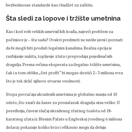
bezbednosne standarde kao i budžet za zaštitu.
Šta
sledi
za lopove i tržište
umetnina
Kao i kod svih velikih
umetničkih
krađa, najveći problem za
počinioce je
–
šta sada? Ovakvi predmeti su suviše javni i poznati
da bi mogli biti prodati legalnim kanalima. Realna opcija je
razbijanje nakita, topljenje zlata i preprodaja pojedinačnih
dragulja. Prema
rečima
eksperata za ilegalno tržište
umetnina
,
čak i u tom obliku
„
čist profit“ bi mogao dostići 2
–3 miliona evra
što je tek
delić
njihove stvarne
vrednosti
.
Stopa povraćaja ukradenih
umetnina
je globalno manja od 10
odsto, što znači da šanse za pronalazak dragulja nisu velike. U
poređenju, čuveni slučaj ukradenog zlatnog toaleta od 18-
karatnog zlata iz
Blenim
Palate u Engleskoj (
vrednog
6 miliona
dolara) pokazuje koliko brzo i efikasno mogu da
deluju