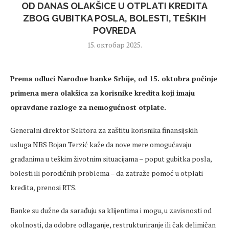
OD DANAS OLAKŠICE U OTPLATI KREDITA
ZBOG GUBITKA POSLA, BOLESTI, TEŠKIH
POVREDA
15. октобар 2025.
Prema odluci Narodne banke Srbije, od 15. oktobra po
činje
primena
mera
olakšica za korisnike kredita koji imaju
opravdane razloge za nemogućnost otplate.
Generalni direktor Sektora za zaštitu korisnika finansijskih
usluga NBS Bojan Terzić kaže da nove mere omogućavaju
građanima u teškim životnim situacijama
– poput gubitka posla,
bolesti ili porodi
čnih problema
– da zatra
že pomoć u otplati
kredita, prenosi RTS.
Banke su dužne da sarađuju sa klijentima i mogu, u zavisnosti od
okolnosti, da odobre odlaganje, restrukturiranje ili čak
delimičan