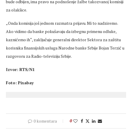
bude odbijen, ima pravo na podnošenje žalbe takozvanoj komisiji
za olakšice.
„Onda komisija još jednom razmatra prijavu. Mi to nadziremo.
Ako vidimo da banke pokušavaju da
izbegnu
primenu
odluke,
kaznićemo ih“, zaključuje generalni direktor Sektora za zaštitu
korisnika finansijskih usluga Narodne banke Srbije Bojan Terzić u
razgovoru za Radio-televiziju Srbije.
Izvor: RTS/N1
Foto: Pixabay
0 komentara
0