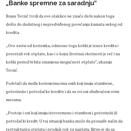
„Banke spremne za saradnju“
Bojan Terzić tvrdi da ove olakšice ne znače da bi nakon toga
došlo do dodatnog i nepredviđenog povećanja kamata nekog od
kredita.
„Ovo zavisi od korisnika, odnosno toga koliki je iznos kredita i
preostali rok otplate, kao i o kojoj životnoj okolnosti je
reč
i na
koliki period bi bila smanjena mogućnost otplate“, ukazuje
Terzić.
Podvlači da među korisnicima ima onih koji imaju stambene,
gotovinske i potrošačke kredite i da su svi oni obuhvaćeni ovim
merama
.
„Postoje i oni koji imaju istovremeno i stambeni i gotovinski ili
potrošački kredit. U toj situaciji banka može da pronađe način da
restrukturira otplatu i produži rok za naplatu. Bitno je da su