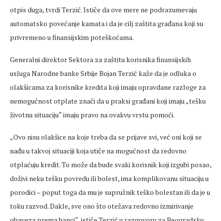
otpis duga, tvrdi Terzić. Ističe da ove mere ne
podrazumevaju
automatsko povećanje kamata i da je cilj zaštita građana koji su
privremeno u finansijskim poteškoćama.
Generalni direktor Sektora za zaštitu korisnika finansijskih
usluga Narodne banke Srbije Bojan Terzić kaže da je odluka o
olakšicama za korisnike kredita koji imaju opravdane razloge za
nemogućnost otplate znači da u praksi građani koji imaju „tešku
životnu situaciju“ imaju pravo na ovakvu vrstu pomoći.
„Ovo nisu olakšice na koje treba da se prijave svi, već oni koji se
nađu u takvoj situaciji koja utiče na mogućnost da redovno
otplaćuju kredit. To može da bude svaki korisnik koji izgubi posao,
doživi neku tešku
povredu
ili bolest, ima komplikovanu situaciju u
porodici
– poput toga da mu je supru
žnik teško bolestan ili da je u
toku razvod. Dakle, sve ono što otežava redovno izmirivanje
obaveza prema banci“, ističe Terzić u razgovoru za Beogradsku