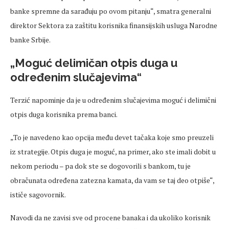
banke spremne da sarađuju po ovom pitanju“, smatra generalni
direktor Sektora za zaštitu korisnika finansijskih usluga Narodne
banke Srbije.
„Moguć
delimičan
otpis duga u
određenim slučajevima“
Terzić napominje da je u određenim slučajevima moguć i
delimični
otpis duga korisnika prema banci.
„To je navedeno kao opcija među devet tačaka koje smo preuzeli
iz strategije. Otpis duga je moguć, na primer, ako ste imali dobit u
nekom periodu
– pa dok ste se dogovorili s bankom, tu je
obra
čunata određena zatezna kamata, da vam se taj deo otpiše“,
ističe sagovornik.
Navodi da ne zavisi sve od
procene
banaka i da ukoliko korisnik