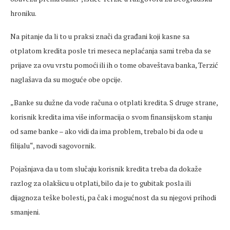
hroniku.
Na pitanje da li to u praksi znači da građani koji kasne sa
otplatom kredita posle tri
meseca
neplaćanja sami treba da se
prijave za ovu vrstu pomoći ili ih o tome
obaveštava
banka, Terzić
naglašava da su moguće obe opcije.
„Banke su dužne da vode računa o otplati kredita. S druge strane,
korisnik kredita ima više informacija o svom finansijskom stanju
od same banke
– ako vidi da ima problem, trebalo bi da ode u
filijalu“, navodi sagovornik.
Poja
šnjava da u tom slučaju korisnik kredita treba da dokaže
razlog za olakšicu u otplati, bilo da je to gubitak posla ili
dijagnoza teške bolesti, pa čak i mogućnost da su njegovi prihodi
smanjeni.