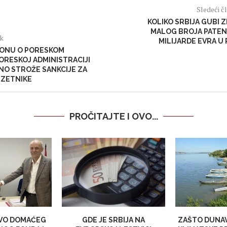
Sledeći č
KOLIKO SRBIJA GUBI 
MALOG BROJA PATEN
ak
MILIJARDE EVRA U
KONU O PORESKOM
ORESKOJ ADMINISTRACIJI
NO STROŽE SANKCIJE ZA
UZETNIKE
PROČITAJTE I OVO...
VO DOMAĆEG
GDE JE SRBIJA NA
ZAŠTO DUNAV