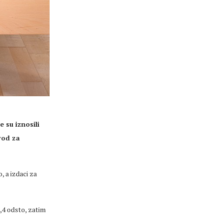
 su iznosili
vod za
, a izdaci za
3,4 odsto, zatim