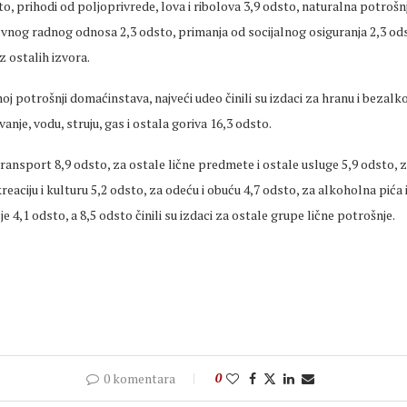
to, prihodi od poljoprivrede, lova i ribolova 3,9 odsto, naturalna potrošn
vnog radnog odnosa 2,3 odsto, primanja od socijalnog osiguranja 2,3 ods
iz ostalih izvora.
noj potrošnji domaćinstava, najveći udeo činili su izdaci za hranu i bezalk
anje, vodu, struju, gas i ostala goriva 16,3 odsto.
transport 8,9 odsto, za ostale lične predmete i ostale usluge 5,9 odsto, 
reaciju i kulturu 5,2 odsto, za
odeću
i obuću 4,7 odsto, za alkoholna pića 
e 4,1 odsto, a 8,5 odsto činili su izdaci za ostale grupe lične potrošnje.
0 komentara
0