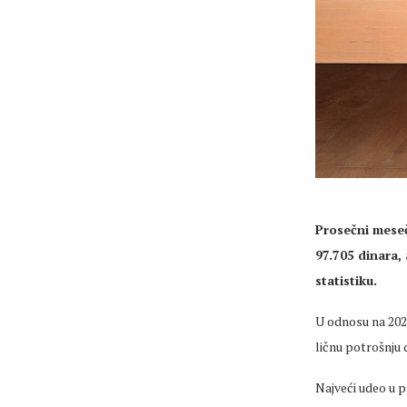
Prosečni
mese
97.705 dinara, 
statistiku.
U odnosu na 202
ličnu potrošnju
Najveći udeo u p