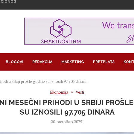
STVICI MINIMALNIH ZARADA?
SKE PROMENE JESU UZROK, DA LI...
OŽE DA DONESE PROMENE...
MATI DRUŠTVENIJI NEGO ŠTO SE...
PREUZIMANJE ENERGOPROJEKTA UPRKOS SUDSKOJ ODLUCI
U PROSEČNU PLATU KOJA PREMAŠUJE...
ŠE BIRAJU, A KOJE STRUKE NAJVIŠE...
 VEŠTAČKE INTELIGENCIJE UTIČU NA...
U NA OPREZU ZBOG...
BLOGOVI
REDAKCIJA
MARKETING
PRETPLATA
KONT
odi u Srbiji prošle godine su iznosili 97.705 dinara
Ekonomija
Vesti
I MESEČNI PRIHODI U SRBIJI PROŠL
SU IZNOSILI 97.705 DINARA
20. октобар 2025.