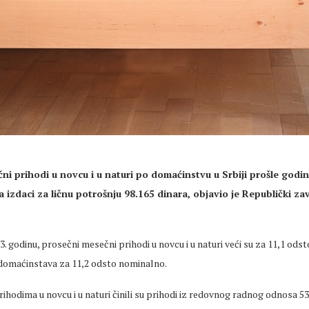
čni
prihodi u novcu i u naturi po domaćinstvu u Srbiji prošle godine
a izdaci za ličnu potrošnju 98.165 dinara, objavio je Republički za
3. godinu,
prosečni
mesečni
prihodi u novcu i u naturi veći su za 11,1 odsto
 domaćinstava za 11,2 odsto nominalno.
rihodima u novcu i u naturi činili su prihodi iz redovnog radnog odnosa 5