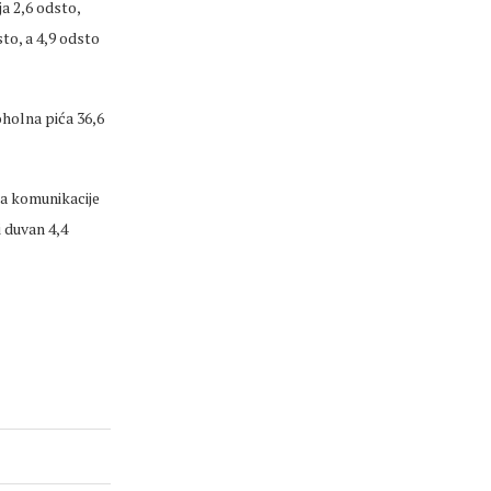
ja 2,6 odsto,
to, a 4,9 odsto
oholna pića 36,6
za komunikacije
i duvan 4,4