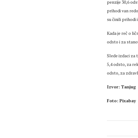
penzije 30,6 ods
prihodi van redo
su činili prihodi 
Kada je
reč
o lič
odsto i za stanov
Slede
izdaci za 
5,4 odsto, za rek
odsto, za zdravlj
Izvor: Tanjug
Foto: Pixabay