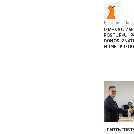
Prethodni član
IZMENA U ZA
POSTUPKU I P
DONOSI ZNAT
FIRME I PRED
PARTNERST