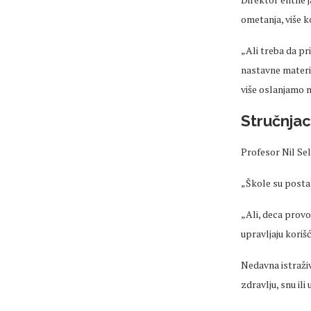
ometanja, više k
„Ali treba da p
nastavne materij
više oslanjamo n
Stručnjac
Profesor Nil Se
„
Škole su postal
„Ali, deca prov
upravljaju koriš
Nedavna istraži
zdravlju, snu ili