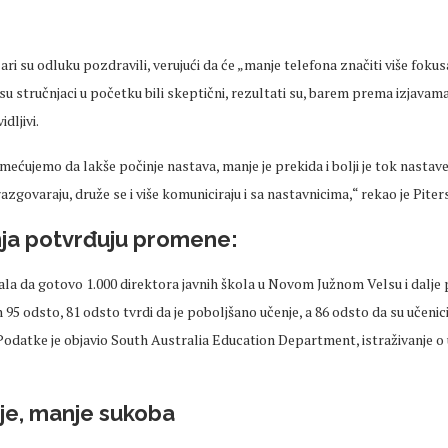
ičari su odluku pozdravili, verujući da će
„manje telefona zna
čiti više fokus
su stručnjaci u početku bili skeptični, rezultati su, barem prema izjavam
vidljivi.
ime
ćujemo
da lakše počinje nastava, manje je prekida i bolji je tok nasta
azgovaraju, druže se i više komuniciraju i sa nastavnicima,“ rekao je
Piter
nja potvrđuju
promene
:
ala da gotovo 1.000 direktora javnih škola u Novom Južnom Velsu i dalje
 95 odsto, 81 odsto tvrdi da je poboljšano učenje, a 86 odsto da su učenici 
odatke je objavio South Australia Education Department, istraživanje o 
je, manje sukoba