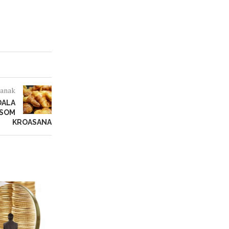
lanak
DALA
ISOM
KROASANA