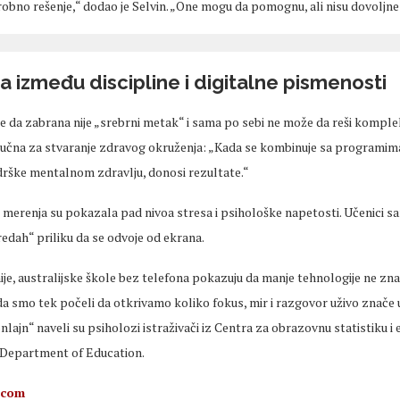
arobno
rešenje
,“ dodao je Selvin.
„One mogu da pomognu, ali nisu dovoljne
a između discipline i digitalne pismenosti
e da zabrana nije
„srebrni metak“ i sama po sebi ne mo
že da
reši
komplek
 ključna za stvaranje zdravog okruženja:
„Kada se kombinuje sa programima
dr
ške mentalnom zdravlju, donosi rezultate.“
,
merenja
su pokazala pad nivoa stresa i psihološke napetosti. Učenici s
redah“ priliku da se odvoje od ekrana.
je, australijske
škole bez telefona pokazuju da manje tehnologije ne znač
da smo tek počeli da otkrivamo koliko fokus, mir i razgovor uživo znače
nlajn“ naveli su psiholozi istraživači iz Centra za obrazovnu statistiku i 
 Department of Education.
.com