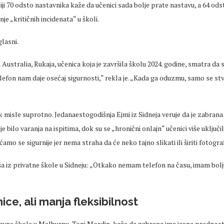
iji 70 odsto nastavnika kaže da učenici sada bolje prate nastavu, a 64 ods
nje
„kriti
čnih incidenata“ u školi.
glasni.
 Australia,
Rukaja
, učenica koja je završila školu 2024. godine, smatra da 
elefon nam daje
ose
ćaj
sigurnosti,“ rekla je.
„Kada ga oduzmu, samo se stv
ak misle suprotno.
Jedanaestogodišnja
Ejmi
iz Sidneja
veruje
da je zabrana
nije bilo varanja na ispitima, dok su se
„hroni
čni onlajn“ učenici više uključi
ćamo
se sigurnije jer nema straha da će neko tajno slikati ili širiti fotogra
ša
iz privatne škole u Sidneju:
„Otkako nemam telefon na
času, imam bolju
ice, ali manja fleksibilnost
javne škole u Melburnu, Toni
Mordin
, kaže da zabrana ima jasne
prednost