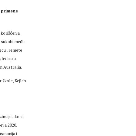
e
primene
 korišćenja
su sukobi među
decu
„remete
gledaju u
n Australia.
r škole,
Kejleb
uzimaju ako se
rija 2020.
asmanija i