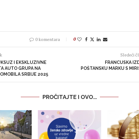
0 komentara
0
ak
Sledeći č
KSUZ I EKSKLUZIVNE
FRANCUSKA IZ
TA AUTO GRUPA NA
POŠTANSKU MARKU S MIR
OMOBILA SRBIJE 2025
PROČITAJTE I OVO...