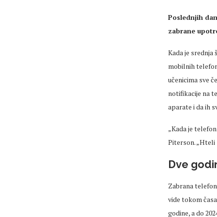
Poslednjih
da
zabrane upotre
Kada je srednja
mobilnih telefon
učenicima sve če
notifikacije na t
aparate i da ih 
„Kada je telefon 
Piterson
.
„
Hteli
Dve
godi
Zabrana telefona
vide tokom časa,
godine, a do 2024