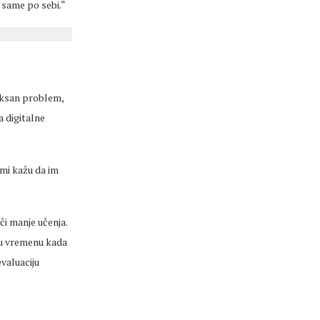
 same po sebi.“
san problem,
 digitalne
ami kažu da im
i manje učenja.
 u
vremenu
kada
evaluaciju