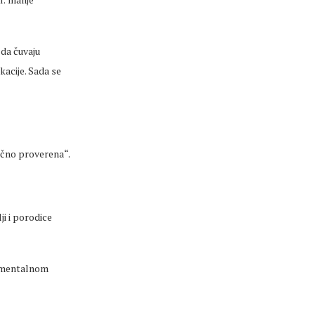
 da
čuvaju
kacije. Sada se
čno
proverena
“.
i i porodice
u mentalnom