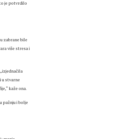
to je potvrdilo
su zabrane bile
ara vi
še stresa i
„izjedna
čila
li u stvarne
fije,“ kaže ona.
 pažnju i bolje
i
: manje