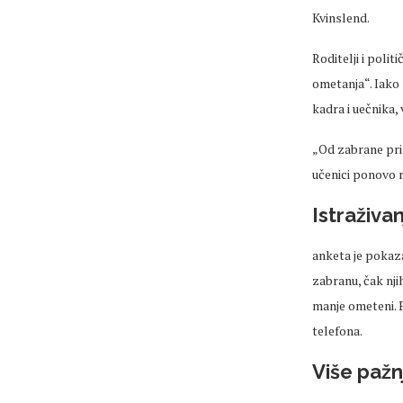
Kvinslend
.
Roditelji i polit
ometanja“. Iako 
kadra i
uečnika
, 
„Od zabrane
pr
učenici ponovo r
Istraživa
anketa je pokaz
zabranu, čak njih
manje ometeni. P
telefona.
Više pažn