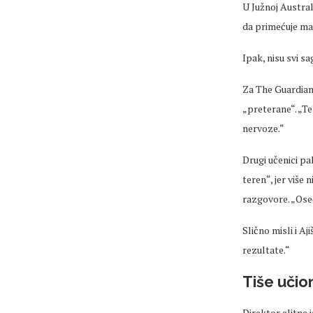
U Južnoj Austral
da
primećuje
ma
Ipak, nisu svi sa
Za The Guardian
„
preterane
“. „T
nervoze.“
Drugi učenici p
teren“, jer više 
razgovore.
„
Ose
Slično misli i
Aji
rezultate.“
Tiše učion
Direktor elitne 