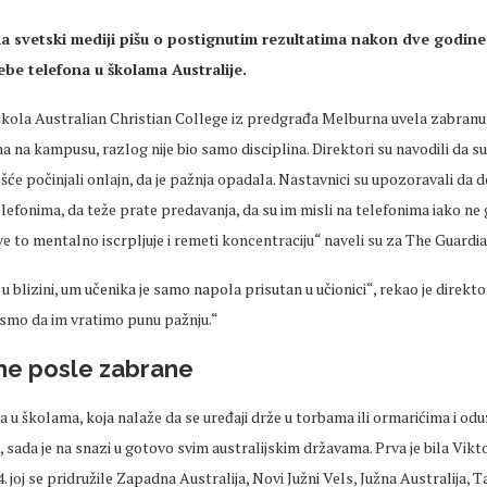
na
svetski
mediji pišu o postignutim rezultatima nakon
dve
godin
be telefona u školama Australije.
 škola Australian Christian College iz predgrađa Melburna uvela zabranu
a na kampusu, razlog nije bio samo disciplina. Direktori su navodili da 
šće počinjali onlajn, da je pažnja opadala. Nastavnici su upozoravali da 
elefonima, da te
že prate predavanja, da su im misli na telefonima iako ne 
sve to mentalno iscrpljuje i remeti koncentraciju“ naveli su za The Guardia
u blizini, um u
čenika je samo napola prisutan u učionici“, rekao je direkto
smo da im vratimo punu pa
žnju.“
ne posle zabrane
 u školama, koja nalaže da se uređaji drže u torbama ili ormarićima i od
 sada je na snazi u gotovo svim australijskim državama. Prva je bila Vikto
. joj se pridružile Zapadna Australija, Novi Južni Vels, Južna Australija, T