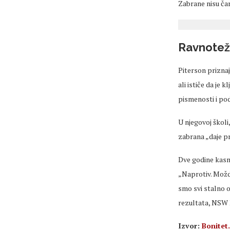
Zabrane nisu č
Ravnote
ž
Piterson
priznaj
ali ističe da je
pismenosti i po
U njegovoj školi
zabrana
„daje p
Dve
godine kasni
„Naprotiv. Mo
ž
smo svi stalno o
rezultata, NSW
Izvor:
Bonitet