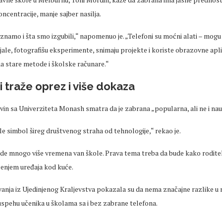
oncentracije, manje sajber nasilja.
riznamo i
šta smo izgubili,“ napomenuo je.
„Telefoni su mo
ćni alati
– mogu
ale, fotografišu eksperimente, snimaju projekte i koriste obrazovne apli
a stare metode i školske računare.“
i traže oprez i više dokaza
lvin sa Univerziteta Monash smatra da je zabrana
„popularna, ali ne i nau
e simbol šireg društvenog straha od tehnologije,“ rekao je.
ode mnogo vi
še
vremena
van škole. Prava tema treba da bude kako roditelj
ćenjem uređaja kod kuće.
vanja iz Ujedinjenog Kraljevstva pokazala su da nema značajne razlike 
uspehu
učenika u školama sa i bez zabrane telefona.