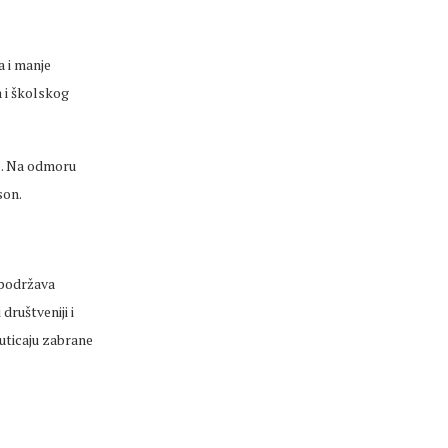
a i manje
a i školskog
ve. Na odmoru
son
.
 podržava
društveniji i
uticaju zabrane