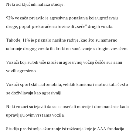
Neki od ključnih nalaza studije:
92% vozača prijavilo je agresivna ponašanja koja ugrožavaju
druge, poput prekoračenja brzine ili
„
se
če
“ drugih vozila.
Takođe, 11% je priznalo nasilne radnje, kao što su
namerno
udaranje drugog vozila ili direktno suočavanje s drugim vozačem.
Vozači koji su bili više izloženi agresivnoj vožnji češće su i sami
vozili agresivno.
Vozači sportskih automobila, velikih kamiona i motocikala često
se doživljavaju kao agresivniji.
Neki vozači su izjavili da su se
osećali
moćnije i dominantnije kada
upravljaju ovim vrstama vozila.
Studija predstavlja ažuriranje istraživanja koje je AAA fondacija