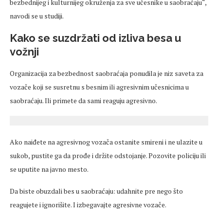
bezbednijeg
i kulturnijeg okruženja za sve učesnike u saobraćaju“,
navodi se u studiji.
Kako se suzdržati od izliva besa u
vožnji
Organizacija za
bezbednost
saobraćaja ponudila je niz
saveta
za
vozače koji se susretnu s besnim ili agresivnim učesnicima u
saobraćaju. Ili
primete
da sami reaguju agresivno.
Ako naiđete na agresivnog vozača ostanite smireni i ne ulazite u
sukob, pustite ga da prođe i držite odstojanje. Pozovite policiju ili
se uputite na javno mesto.
Da biste obuzdali
bes
u saobraćaju: udahnite pre nego što
reagujete i ignorišite. I
izbegavajte
agresivne vozače.