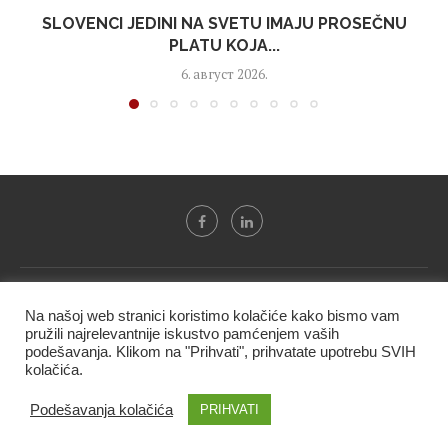
SLOVENCI JEDINI NA SVETU IMAJU PROSEČNU
PLATU KOJA...
6. август 2026.
Svi tekstovi sa portala "Biznis i finansije" su u vlasništvu "NIP
Na našoj web stranici koristimo kolačiće kako bismo vam
BIF PRESS doo" i ne smeju se presnositi niti koristiti, delimično
pružili najrelevantnije iskustvo pamćenjem vaših
ni u celosti, bez izričite dozvole kompanije.
podešavanja. Klikom na "Prihvati", prihvatate upotrebu SVIH
kolačića.
@2020 -
Studio triD
Podešavanja kolačića
PRIHVATI
VRH