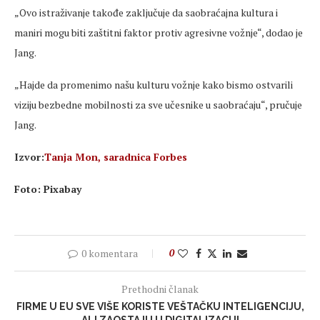
„Ovo istra
živanje takođe zaključuje da saobraćajna kultura i
maniri mogu biti zaštitni faktor protiv agresivne vožnje“, dodao je
Jang.
„Hajde da
promenimo
na
šu kulturu vožnje kako bismo ostvarili
viziju
bezbedne
mobilnosti za sve učesnike u saobraćaju“,
pručuje
Jang.
Izvor
:
Tanja Mon, saradnica Forbes
Foto: Pixabay
0 komentara
0
Prethodni članak
FIRME U EU SVE VIŠE KORISTE VEŠTAČKU INTELIGENCIJU,