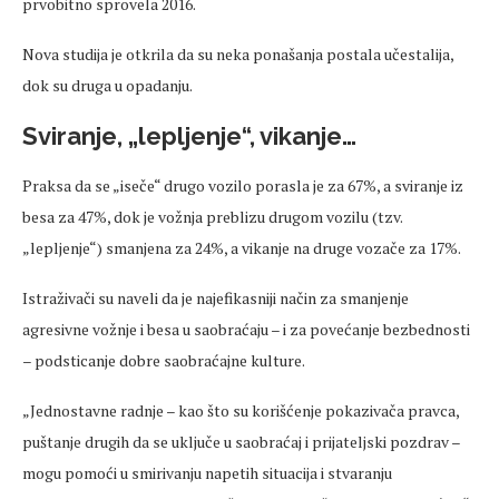
prvobitno sprovela 2016.
Nova studija je otkrila da su neka ponašanja postala učestalija,
dok su druga u opadanju.
Sviranje,
„lepljenje“, vikanje…
Praksa da se „
ise
če
“ drugo vozilo porasla je za 67%, a sviranje iz
besa za 47%, dok je vožnja preblizu drugom vozilu (tzv.
„lepljenje“) smanjena za 24%, a vikanje na druge voza
če za 17%.
Istraživači su naveli da je najefikasniji način za smanjenje
agresivne vožnje i besa u saobraćaju
– i za pove
ćanje
bezbednosti
– podsticanje dobre saobra
ćajne kulture.
„Jednostavne radnje – kao
što su korišćenje pokazivača pravca,
puštanje drugih da se uključe u saobraćaj i prijateljski pozdrav
–
mogu pomo
ći u smirivanju napetih situacija i stvaranju