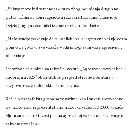
„Vo
žnja može biti stresno iskustvo zbog ponašanja drugih na
putu i načina na koji reagujete u raznim situacijama“, izjavio je
Dejvid Jang,
predsednik
i izvršni direktor Fondacije.
„Na
ša studija pokazuje da su različiti oblici agresivne vožnje česta
pojava za gotovo sve vozače
– i da mnogi sami voze agresivno“,
objasnio je.
Istra
živanje i analiza za tehnički izveštaj
„Agresivna vo
žnja i
bes
u
saobraćaju 2025“ obuhvatili su
pregled
stručne literature i
razgovore sa akademskim stručnjacima.
Reč
je o osam fokus grupa sa vozačima, kao i anketi sprovedenoj
na nacionalno reprezentativnom uzorku većem od 3.000 vozača.
Njom su
mereni
stavovi prema agresivnoj vožnji i učestvovanje u
takvom ponašanju.