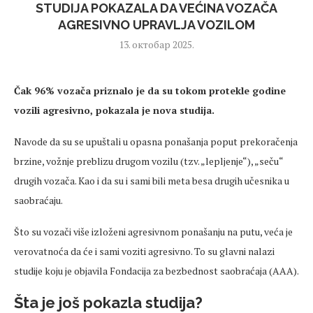
STUDIJA POKAZALA DA VEĆINA VOZAČA
AGRESIVNO UPRAVLJA VOZILOM
13. октобар 2025.
Čak 96% vozača priznalo je da su tokom protekle godine
vozili agresivno, pokazala je nova studija.
Navode da su se upuštali u opasna ponašanja poput prekoračenja
brzine, vožnje preblizu drugom vozilu (tzv.
„lepljenje“), „
se
ču
“
drugih vozača. Kao i da su i sami bili meta besa drugih učesnika u
saobraćaju.
Što su vozači više izloženi agresivnom ponašanju na putu, veća je
verovatnoća
da će i sami voziti agresivno. To su glavni nalazi
studije koju je objavila Fondacija za
bezbednost
saobraćaja (AAA).
Šta je još
pokazla
studija?