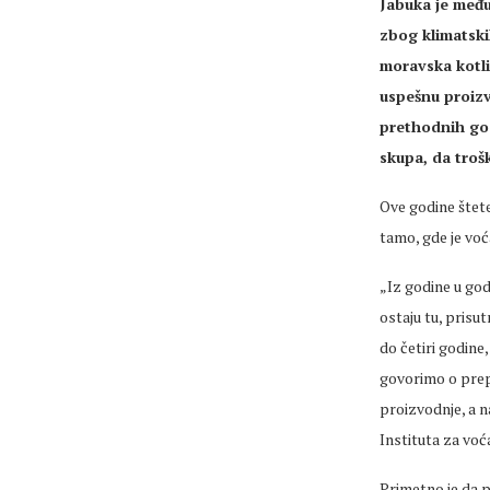
Jabuka je me
đu
zbog klimatsk
moravska kotli
uspešnu
proizv
prethodnih god
skupa, da troš
Ove godine štete
tamo,
gde
je voć
„Iz godine u god
ostaju tu, prisu
do četiri godine
govorimo o prepa
proizvodnje, a n
Instituta za vo
Primetno
je da
p