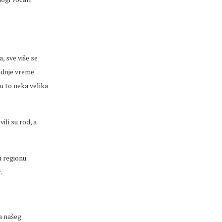
ja
, sve više se
dnje
vreme
su to neka velika
ili su rod, a
 regionu.
.
a
našeg