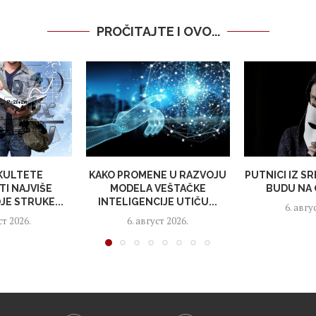
PROČITAJTE I OVO...
AKULTETE
KAKO PROMENE U RAZVOJU
PUTNICI IZ SR
I NAJVIŠE
MODELA VEŠTAČKE
BUDU NA 
OJE STRUKE...
INTELIGENCIJE UTIČU...
6. авгу
ст 2026.
6. август 2026.