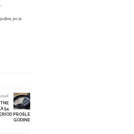
.
odine, jer je
lanak
KTNE
A 54
PERIOD PROŠLE
GODINE