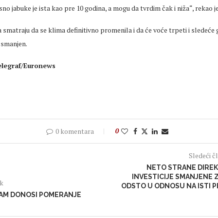
o jabuke je ista kao pre 10 godina, a mogu da tvrdim čak i niža“, rekao je
ka smatraju da se klima definitivno
promenila
i da će voće
trpeti
i sledeće g
 smanjen.
legraf/
Euronews
0 komentara
0
Sledeći č
NETO STRANE DIRE
INVESTICIJE SMANJENE Z
ak
ODSTO U ODNOSU NA ISTI 
NAM DONOSI POMERANJE