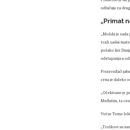
odlučuju za drug
„Primat na
„Možda je sada p
traži sadni mate
polako širi. Dun
odstupanja u od
Proizvođači jabu
cena
je daleko o
„Očekivano je pu
Međutim, ta
cen
Voćar Tomo Jeli
„Troškovi su nam