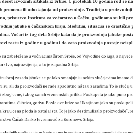
 deset izvoznih artikala iz Srbije. U proteklih 10 godina rod se n
ih
promena
ili odustajanja od proizvodnje. Tradicija u proizvodnj
na, prisustvo Instituta za voćarstvo u Čačku, godinama su bili pr
odnju jabuke u
čačanskom
kraju. Međutim, situacija se drastično
ina. Voćari iz tog dela Srbije kažu da je proizvodnja jabuke post
kovi rastu iz godine u godinu i da zato proizvodnja postaje neispl
 su zabeležene u voćnjacima širom Srbije, od Vojvodine do juga, a najveć
arstvo, najrazvijenija, a to je zapadna Srbija.
inu broj zasada jabuke se polako smanjuje i u nekim slučajevima imamo da
tni su, ali da proizvođači ne rade apsolutno ništa u
zasadima
. To je slučaj
, i zbog
cene
, i zbog samih vremenskih prilika.
Poskupela
je jako puno pr
ratima, đubrivu, gorivu. Posle ove krize sa Ukrajinom jako su
poskupeli
a kraju
cena
ploda je ostala ista. To je jako destimulisalo proizvođače“, r
ćarstvo Čačak Darko Jevremović za
Euronews
Srbija.
oslednjih
godina u tom kraju nema izrazitog povećanja zasada i da se mn