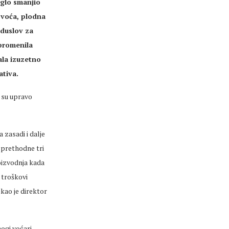
aglo smanjio
i voća, plodna
eduslov za
promenila
ala izuzetno
ativa.
e su upravo
 zasadi i dalje
 u prethodne tri
oizvodnja kada
troškovi
ekao je direktor
ogi voćari