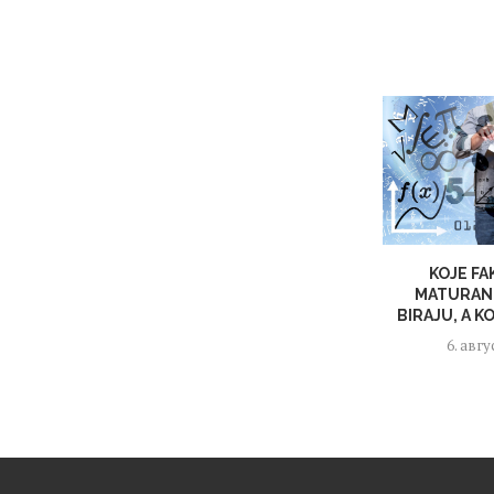
KOJE F
MATURANT
BIRAJU, A K
6. авгу