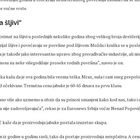
e voćne vrste.
 šljivi“
rimat na šljivi u
poslednjih
nekoliko godina zbog velikog broja
destileri
rijal šljive i povećavaju se površine pod šljivom. Možda i kruška se u
posle
ja je takođe jako interesantno upravo zbog prerađivačke industrije, ali ni
nosu na neke višegodišnje
proseke
rodnih površina“, naveo je on.
ka kažu da je ova godina bila veoma teška. Mraz, suša i rani
sneg
prepolov
d očekivane. Trenutna
cena
jabuke je 60-65 dinara za prvu klasu.
no više ako uzmemo u obzir da su prinosi smanjeni kako kod nas, tako i u
a
nije zadovoljavajuća“, rekao je za
Euronews
Srbija voćar Nenad Popović
ć kaže da je proizvodnja jabuke postala izuzetno skupa.
 iz godine u godinu rasli, tako da postaje proizvodnja neisplativa. A
cen