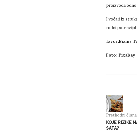
proizvoda odnosn
I voćari iz stru
rodni potencijal
Izvor:Biznis
Te
Foto: Pixabay
Prethodni član
KOJE RIZIKE 
SATA?