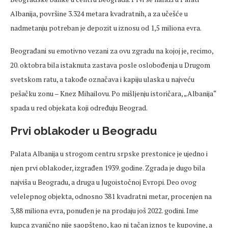
Albanija, površine 3.324 metara kvadratnih, a za učešće u
nadmetanju
potreban je depozit u iznosu od 1,5 miliona evra.
Beograđani su emotivno vezani za ovu zgradu na kojoj je, recimo,
20. oktobra bila istaknuta zastava posle oslobođenja u Drugom
svetskom
ratu, a takođe označava i kapiju ulaska u najveću
pešačku
zonu – Knez Mihailovu. Po mišljenju istoričara, „Albanija“
spada u red objekata koji određuju Beograd.
Prvi oblakoder u Beogradu
Palata Albanija u strogom centru srpske
prestonice
je ujedno i
njen prvi oblakoder, izgrađen 1939. godine. Zgrada je dugo bila
najviša u Beogradu, a druga u Jugoistočnoj Evropi. Deo ovog
velelepnog objekta, odnosno 381 kvadratni metar,
procenjen
na
3,88 miliona evra, ponuđen je na prodaju još 2022. godini. Ime
kupca zvanično nije saopšteno, kao ni tačan iznos te kupovine, a