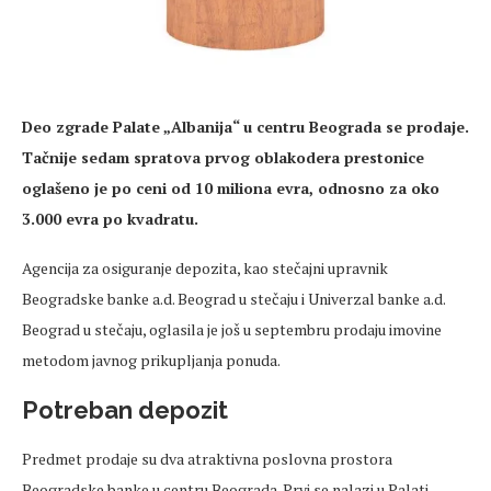
Deo zgrade Palate „Albanija“ u centru Beograda se prodaje.
Ta
čnije sedam spratova prvog oblakodera
prestonice
oglašeno je po
ceni
od 10 miliona evra, odnosno za oko
3.000 evra po kvadratu.
Agencija za osiguranje depozita, kao stečajni upravnik
Beogradske banke
a.d
. Beograd u stečaju i
Univerzal
banke
a.d
.
Beograd u stečaju, oglasila je još u septembru prodaju imovine
metodom javnog prikupljanja ponuda.
Potreban depozit
Predmet prodaje su dva atraktivna poslovna prostora
Beogradske banke u centru Beograda. Prvi se nalazi u Palati