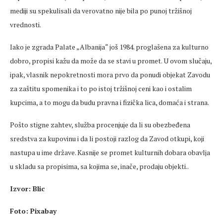
mediji su spekulisali da
verovatno
nije bila po punoj tržišnoj
vrednosti
.
Iako je zgrada Palate „Albanija“ još 1984. proglašena za kulturno
dobro, propisi kažu da može da se stavi u promet. U ovom slučaju,
ipak, vlasnik nepokretnosti mora prvo da ponudi objekat Zavodu
za zaštitu spomenika i to po istoj tržišnoj
ceni
kao i ostalim
kupcima, a to mogu da budu pravna i fizička lica, domaća i strana.
Pošto stigne zahtev, služba
procenjuje
da li su obezbeđena
sredstva za kupovinu i da li postoji razlog da Zavod otkupi, koji
nastupa u ime države. Kasnije se promet kulturnih dobara obavlja
u skladu sa propisima, sa kojima se, inače, prodaju objekti..
Izvor
: Blic
Foto:
Pixabay