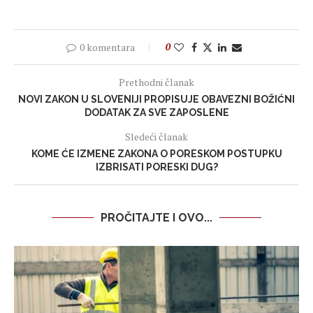
0 komentara
0
Prethodni članak
NOVI ZAKON U SLOVENIJI PROPISUJE OBAVEZNI BOŽIĆNI
DODATAK ZA SVE ZAPOSLENE
Sledeći članak
KOME ĆE IZMENE ZAKONA O PORESKOM POSTUPKU
IZBRISATI PORESKI DUG?
PROČITAJTE I OVO...