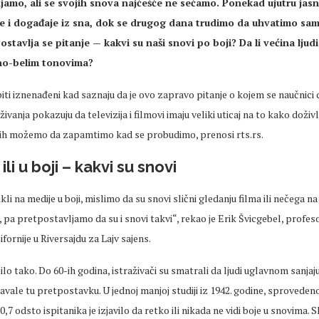
njamo, ali se svojih snova najčešće ne
sećamo
. Ponekad ujutru ja
e i događaje iz sna, dok se drugog dana trudimo da uhvatimo sa
postavlja se pitanje
— kakvi su na
ši snovi po boji? Da li većina
ljudi
rno-belim tonovima?
iti iznenađeni kad saznaju da je ovo zapravo pitanje o kojem se naučnici 
živanja pokazuju da televizija i filmovi imaju veliki uticaj na to kako doži
njih možemo da zapamtimo kad se probudimo, prenosi rts.rs.
ili u boji
– kakvi su snovi
li na medije u boji, mislimo da su snovi slični gledanju filma ili nečega n
i, pa pretpostavljamo da su i snovi takvi“, rekao je Erik
Švicgebel
, profeso
ifornije u
Riversajdu
za
Lajv
sajens
.
ilo tako. Do 60-ih godina, istraživači su smatrali da
ljudi
uglavnom sanjaju
vale tu pretpostavku. U jednoj manjoj studiji iz 1942. godine, sprovedeno
0,7 odsto ispitanika je izjavilo da
retko
ili nikada ne vidi boje u snovima. 