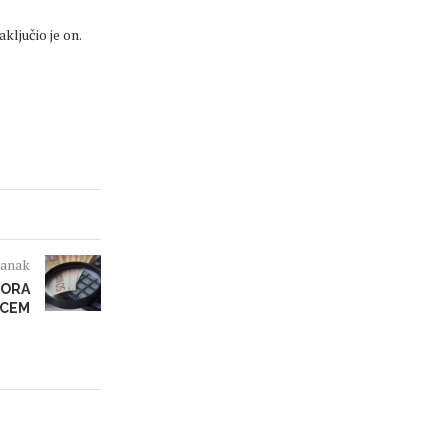
aključio je on.
lanak
ZORA
VCEM