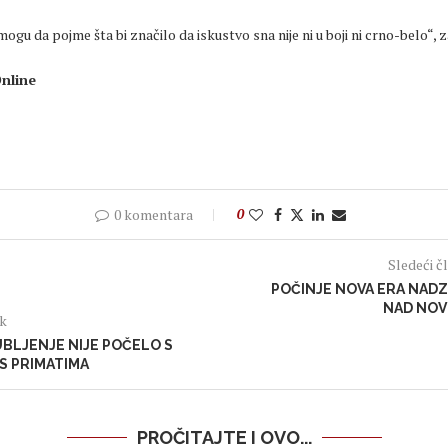
mogu da pojme
šta bi značilo da iskustvo sna nije ni u boji ni crno-belo“, z
nline
0 komentara
0
Sledeći č
POČINJE NOVA ERA NAD
NAD NO
ak
UBLJENJE NIJE POČELO S
 S PRIMATIMA
PROČITAJTE I OVO...