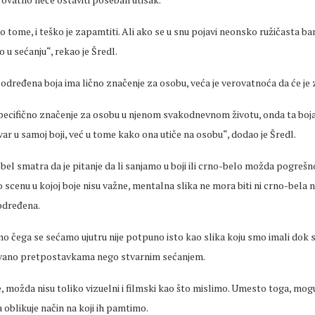
 o tome, i teško je zapamtiti. Ali ako se u snu pojavi neonsko ružičasta ba
o u
sećanju
“, rekao je
Šredl
.
određena boja ima lično značenje za osobu, veća je
verovatnoća
da će je 
ecifi
čno značenje za osobu u njenom svakodnevnom životu, onda ta boj
tvar u samoj boji, već u tome kako ona utiče na osobu“, dodao je
Šredl
.
ebel
smatra da je pitanje da li sanjamo u boji ili crno-belo možda pogrešn
scenu u kojoj boje nisu važne, mentalna slika ne mora biti ni crno-bela ni 
određena.
ono čega se
sećamo
ujutru nije potpuno isto kao slika koju smo imali dok s
kovano pretpostavkama nego stvarnim
sećanjem
.
, možda nisu toliko vizuelni i filmski kao što mislimo. Umesto toga, mogu
 oblikuje način na koji ih pamtimo.