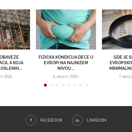
 OBAVEZE
FIZIČKA KONDICIJA DECE U
GDE JE S
CA, A KOJA
EVROPI NA NAJNIŽEM
EVROPSKOJ
OSLENIH...
NIVOU...
MINIMALNI
ст 2026.
8. август 2026.
7. авгу
FACEBOOK
LINKEDIN