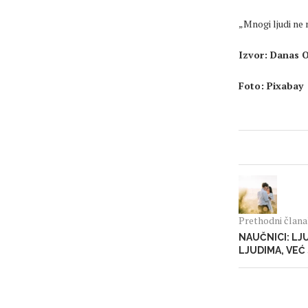
„Mnogi
ljudi
ne 
Izvor: Danas O
Foto:
Pixabay
Prethodni član
NAUČNICI: LJ
LJUDIMA, VEĆ