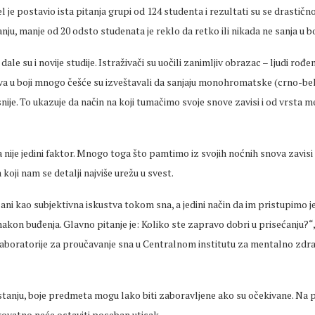
el
je postavio ista pitanja grupi od 124 studenta i rezultati su se drastičn
anju, manje od 20 odsto studenata je reklo da
retko
ili nikada ne sanja u bo
dale su i novije studije. Istraživači su uočili zanimljiv obrazac
–
ljudi
ro
đen
mova u boji mnogo češće su
izveštavali
da sanjaju monohromatske (crno-bel
nije. To ukazuje da način na koji tumačimo svoje snove zavisi i od vrsta me
nije jedini faktor. Mnogo toga što pamtimo iz svojih noćnih snova zavisi
 koji nam se detalji najviše urežu u
svest
.
sani kao subjektivna iskustva tokom sna, a jedini na
čin da im pristupimo j
akon buđenja. Glavno pitanje je: Koliko ste zapravo dobri u
prisećanju
?“
 laboratorije za proučavanje sna u Centralnom institutu za mentalno zdra
tanju, boje predmeta mogu lako biti zaboravljene ako su očekivane. Na p
rovatno
neće ostaviti poseban utisak.