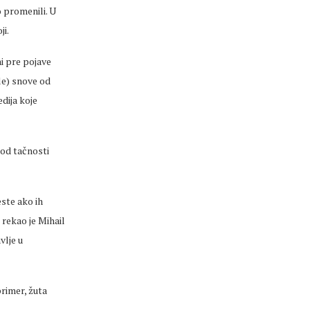
o
promenili
. U
ji.
i pre pojave
e) snove od
dija koje
 od tačnosti
este ako ih
, rekao je Mihail
vlje u
rimer, žuta