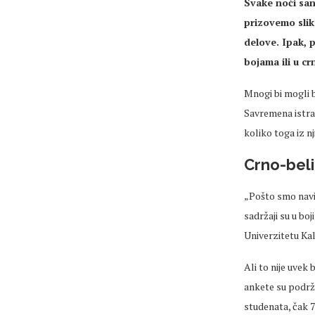
Svake no
ći sa
prizovemo slik
delove
. Ipak, 
bojama ili u c
Mnogi bi mogli b
Savremena
istra
koliko toga iz 
Crno-beli 
„Po
što smo navik
sadržaji su u boj
Univerzitetu Kal
Ali to nije
uvek
b
ankete su podrža
studenata, čak 7