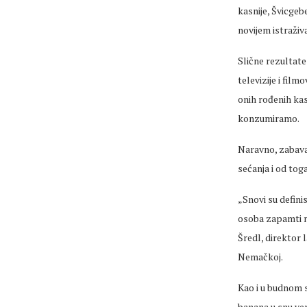
kasnije,
Švicgeb
novijem istraživ
Slične rezultate 
televizije i fil
onih rođenih kas
konzumiramo.
Naravno, zabava 
sećanja
i od toga
„Snovi su defini
osoba zapamti n
Šredl
, direktor
Nemačkoj.
Kao i u budnom s
banana u snu
ve