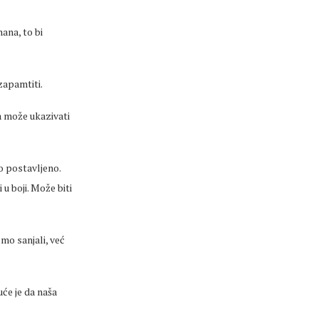
nana, to bi
zapamtiti.
a može ukazivati
o postavljeno.
u boji. Može biti
mo sanjali, već
će je da naša