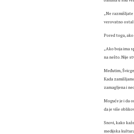
„Ne razmi
šljate
verovatno
ostal
Pored toga, ako 
„Ako boja ima sp
na nešto. Nije s
Međutim,
Švicg
Kada zamišljamo 
zamagljena i ne
Moguće je i da 
da je više obli
Snovi, kako kaže
medijska kultura