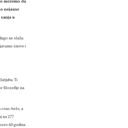
sno možemo da
mo nejasne
sanja u
dugo ne slažu.
vljavamo snove i
a
Jutjubu
. Ti
r filozofije na
 crno-belo, a
j na 277
Skoro 60 godina