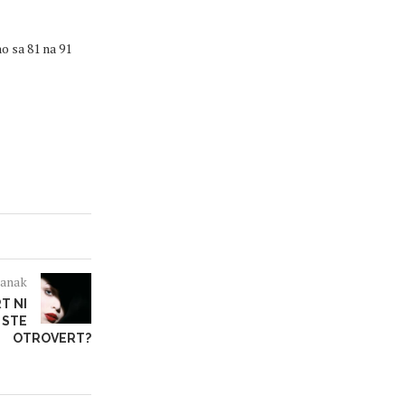
no sa 81 na 91
lanak
T NI
 STE
OTROVERT?