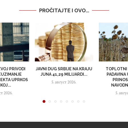
PROČITAJTE I OVO...
VOJ PRIVODI
JAVNI DUG SRBIJE NA KRAJU
TOPLOTNI 
EUZIMANJE
JUNA 41,29 MILIJARDI...
PADAVINA
EKTA UPRKOS
PRINOS
5. август 2026.
KOJ...
NAVODNJ
ст 2026.
5. авгу