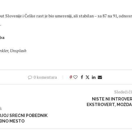
 Slovenije i Češke rast je bio umereniji, ali stabilan – sa 87 na 91, odnos
.
.ba
nkler, Unsplash
0 komentara
0
Sledeći č
NISTE NI INTROVER
EKSTROVERT, MOŽDA
ak
OJOJ SREĆNI POBEDNIK
OBNO MESTO