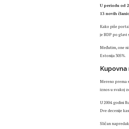
U periodu od 2
13 novih člani
Kako piše portal
je BDP po glavi 
Međutim, one nisu
Estonija 305%.
Kupovna 
Mereno prema st
iznos u svakoj z
U 2004. godini R
Dve decenije kas
Sličan napredak z