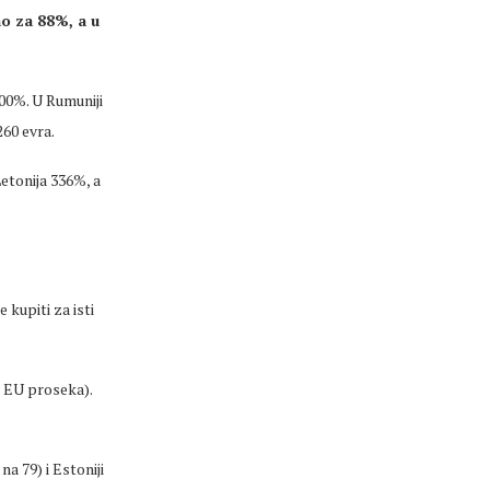
o za 88%, a u
500%. U Rumuniji
260 evra.
Letonija 336%, a
kupiti za isti
d EU proseka).
na 79) i Estoniji