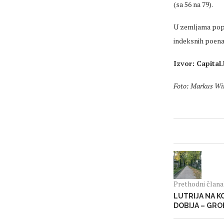
(sa 56 na 79).
U zemljama poput
indeksnih poena
Izvor: Capital
Foto: Markus Wi
Prethodni član
LUTRIJA NA K
DOBIJA – GR