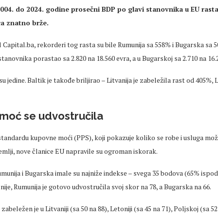
004. do 2024. godine prosečni BDP po glavi stanovnika u EU rasta
ca znatno brže.
 Capital.ba, rekorderi tog rasta su bile Rumunija sa 558% i Bugarska sa 
stanovnika porastao sa 2.820 na 18.560 evra, a u Bugarskoj sa 2.710 na 16.
 jedine. Baltik je takođe briljirao – Litvanija je zabeležila rast od 405%, 
moć se udvostručila
andardu kupovne moći (PPS), koji pokazuje koliko se robe i usluga može 
emlji, nove članice EU napravile su ogroman iskorak.
umunija i Bugarska imale su najniže indekse – svega 35 bodova (65% ispo
nije, Rumunija je gotovo udvostručila svoj skor na 78, a Bugarska na 66.
abeležen je u Litvaniji (sa 50 na 88), Letoniji (sa 45 na 71), Poljskoj (sa 52 