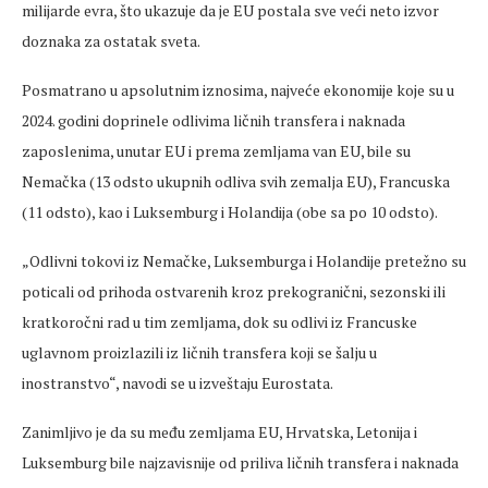
milijarde evra, što ukazuje da je EU postala sve veći neto izvor
doznaka za ostatak
sveta
.
Posmatrano u apsolutnim iznosima, najveće ekonomije koje su u
2024. godini
doprinele
odlivima ličnih transfera i naknada
zaposlenima, unutar EU i prema zemljama van EU, bile su
Nemačka (13 odsto ukupnih odliva svih zemalja EU), Francuska
(11 odsto), kao i Luksemburg i Holandija (obe sa po 10 odsto).
„
Odlivni
tokovi iz Nemačke, Luksemburga i Holandije
pretežno
su
poticali od prihoda ostvarenih kroz
prekogranični
, sezonski ili
kratkoročni rad u tim zemljama, dok su odlivi iz Francuske
uglavnom proizlazili iz ličnih transfera koji se šalju u
inostranstvo“, navodi se u izveštaju
Eurostata
.
Zanimljivo je da su među zemljama EU, Hrvatska, Letonija i
Luksemburg bile najzavisnije od priliva ličnih transfera i naknada