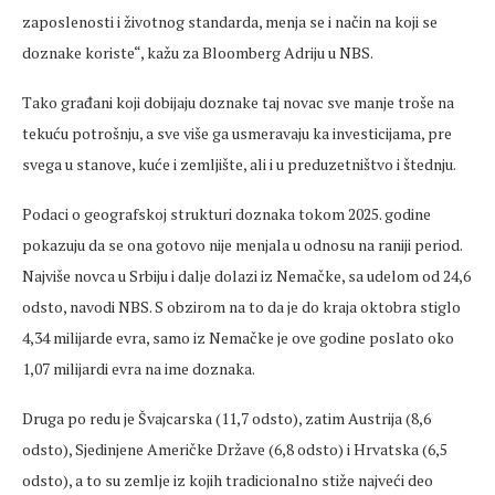
zaposlenosti i životnog standarda,
menja
se i način na koji se
doznake koriste“, kažu za Bloomberg
Adriju
u NBS.
Tako građani koji dobijaju doznake taj novac sve manje troše na
tekuću potrošnju, a sve više ga
usmeravaju
ka investicijama, pre
svega u stanove, kuće i zemljište, ali i u preduzetništvo i štednju.
Podaci o geografskoj strukturi doznaka tokom 2025. godine
pokazuju da se ona gotovo nije
menjala
u odnosu na raniji period.
Najviše novca u Srbiju i dalje dolazi iz Nemačke, sa udelom od 24,6
odsto, navodi NBS. S obzirom na to da je do kraja oktobra stiglo
4,34 milijarde evra, samo iz Nemačke je ove godine poslato oko
1,07 milijardi evra na ime doznaka.
Druga po redu je Švajcarska (11,7 odsto), zatim Austrija (8,6
odsto), Sjedinjene Američke Države (6,8 odsto) i Hrvatska (6,5
odsto), a to su zemlje iz kojih tradicionalno stiže najveći deo