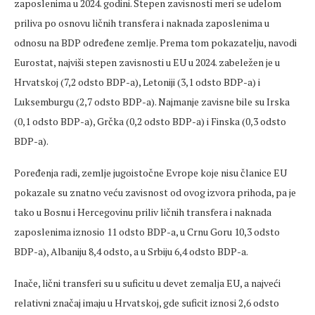
zaposlenima u 2024. godini. Stepen zavisnosti meri se udelom
priliva po osnovu ličnih transfera i naknada zaposlenima u
odnosu na BDP određene zemlje. Prema tom pokazatelju, navodi
Eurostat, najviši stepen zavisnosti u EU u 2024. zabeležen je u
Hrvatskoj (7,2 odsto BDP-a), Letoniji (3,1 odsto BDP-a) i
Luksemburgu (2,7 odsto BDP-a). Najmanje zavisne bile su Irska
(0,1 odsto BDP-a), Grčka (0,2 odsto BDP-a) i Finska (0,3 odsto
BDP-a).
Poređenja radi, zemlje jugoistočne Evrope koje nisu članice EU
pokazale su znatno veću zavisnost od ovog izvora prihoda, pa je
tako u Bosnu i Hercegovinu priliv ličnih transfera i naknada
zaposlenima iznosio 11 odsto BDP-a, u Crnu Goru 10,3 odsto
BDP-a), Albaniju 8,4 odsto, a u Srbiju 6,4 odsto BDP-a.
Inače, lični transferi su u suficitu u devet zemalja EU, a najveći
relativni značaj imaju u Hrvatskoj,
gde
suficit iznosi 2,6 odsto