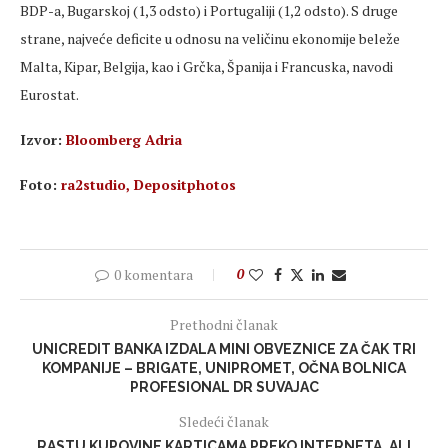
BDP-a, Bugarskoj (1,3 odsto) i Portugaliji (1,2 odsto). S druge
strane, najveće deficite u odnosu na veličinu ekonomije
beleže
Malta, Kipar, Belgija, kao i Grčka, Španija i Francuska, navodi
Eurostat.
Izvor:
Bloomberg Adria
Foto:
ra2studio, Depositphotos
0 komentara
0
Prethodni članak
UNICREDIT BANKA IZDALA MINI OBVEZNICE ZA ČAK TRI
KOMPANIJE – BRIGATE, UNIPROMET, OČNA BOLNICA
PROFESIONAL DR SUVAJAC
Sledeći članak
RASTU KUPOVINE KARTICAMA PREKO INTERNETA, ALI