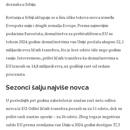
doznaka u Srbiju.
Kretanja u Srbiji uklapaju se u širu sliku tokova novca između
Evropske unije i drugih zemalja Evrope. Prema najnovijim
podacima
Eurostata
, domaćinstva sa prebivalištem u EU su
tokom 2024. godine domaćinstvima van Unije poslala ukupno 52,1
milijardu evra ličnih transfera, što je šest odsto više nego godinu
ranije. Istovremeno, prilivi ličnih transfera ka domaćinstvima u
EU iznosili su 14,8 milijardi evra, uz godišnji rast od sedam
procenata.
Sezonci šalju najviše novca
U
poslednjih
pet godina zabeležen je snažan rast neto odliva
novca iz EU. Odlivi ličnih transfera porasli su za 51 odsto, dok su
prilivi rasli znatno sporije – za 26 odsto. Zbog toga je negativan
saldo EU prema zemljama van Unije u 2024. godini dostigao 37,3