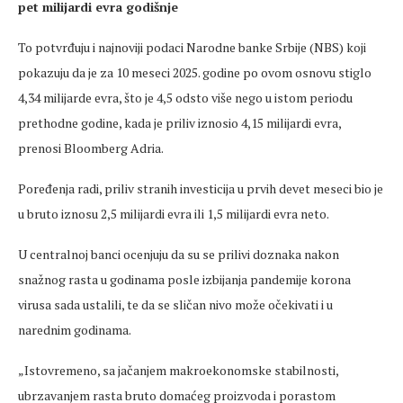
pet milijardi evra godi
šnje
To potvrđuju i najnoviji podaci Narodne banke Srbije (NBS) koji
pokazuju da je za 10
meseci
2025. godine po ovom osnovu stiglo
4,34 milijarde evra, što je 4,5 odsto više nego u istom periodu
prethodne godine, kada je priliv iznosio 4,15 milijardi evra,
prenosi Bloomberg Adria.
Poređenja radi, priliv stranih investicija u prvih devet
meseci
bio je
u bruto iznosu 2,5 milijardi evra ili 1,5 milijardi evra neto.
U centralnoj banci
ocenjuju
da su se prilivi doznaka nakon
snažnog rasta u godinama posle izbijanja
pandemije
korona
virusa sada ustalili, te da se sličan nivo može očekivati i u
narednim godinama.
„Istovremeno, sa jačanjem makroekonomske stabilnosti,
ubrzavanjem rasta bruto domaćeg proizvoda i porastom