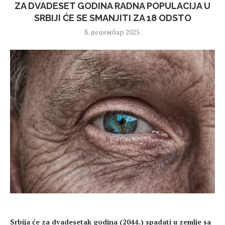
ZA DVADESET GODINA RADNA POPULACIJA U
SRBIJI ĆE SE SMANJITI ZA 18 ODSTO
8. децембар 2025.
Srbija
će za dvadesetak godina (2044.) spadati u zemlje sa