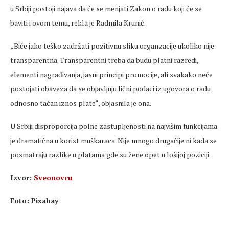
u Srbiji postoji najava da će se
menjati
Zakon o radu koji će se
baviti i ovom temu, rekla je Radmila Krunić.
„Bi
će jako teško zadržati pozitivnu sliku
organzacije
ukoliko nije
transparentna. Transparentni treba da budu platni razredi,
elementi nagrađivanja, jasni principi promocije, ali svakako neće
postojati obaveza da se objavljuju lični podaci iz ugovora o radu
odnosno tačan iznos plate“, objasnila je ona.
U Srbiji disproporcija polne zastupljenosti na najvišim funkcijama
je dramatična u korist muškaraca. Nije mnogo drugačije ni kada se
posmatraju razlike u platama
gde
su žene opet u lošijoj poziciji.
Izvor:
Sveonovcu
Foto:
Pixabay