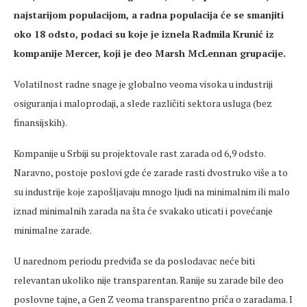
najstarijom populacijom, a radna populacija će se smanjiti
oko 18 odsto, podaci su koje je
iznela
Radmila Krunić iz
kompanije Mercer, koji je deo Marsh McLennan grupacije.
Volatilnost
radne snage je globalno veoma visoka u industriji
osiguranja i maloprodaji, a
slede
različiti sektora usluga (bez
finansijskih).
Kompanije u Srbiji su projektovale rast zarada od 6,9 odsto.
Naravno, postoje poslovi
gde
će zarade rasti dvostruko više a to
su industrije koje zapošljavaju mnogo
ljudi
na minimalnim ili malo
iznad minimalnih zarada na šta će svakako uticati i povećanje
minimalne zarade.
U narednom periodu predviđa se da poslodavac neće biti
relevantan ukoliko nije transparentan. Ranije su zarade bile deo
poslovne tajne, a Gen Z veoma transparentno priča o zaradama. I