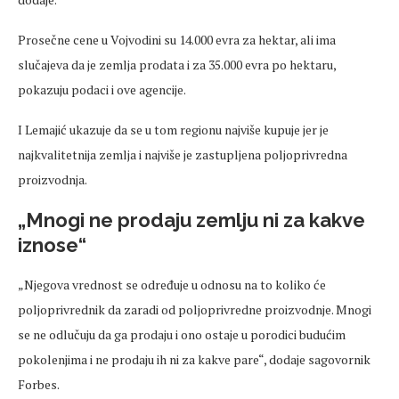
Prosečne cene u Vojvodini su 14.000 evra za hektar, ali ima
slučajeva da je zemlja prodata i za 35.000 evra po hektaru,
pokazuju podaci i ove agencije.
I Lemajić ukazuje da se u tom regionu najviše kupuje jer je
najkvalitetnija zemlja i najviše je zastupljena poljoprivredna
proizvodnja.
„Mnogi ne prodaju zemlju ni za kakve
iznose“
„Njegova vrednost se određuje u odnosu na to koliko će
poljoprivrednik da zaradi od poljoprivredne proizvodnje. Mnogi
se ne odlučuju da ga prodaju i ono ostaje u porodici budućim
pokolenjima i ne prodaju ih ni za kakve pare“, dodaje sagovornik
Forbes.