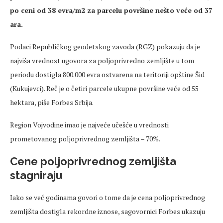
po ceni od 38 evra/m2 za parcelu površine nešto veće od 37
ara.
Podaci Republičkog geodetskog zavoda (RGZ) pokazuju da je
najviša vrednost ugovora za poljoprivredno zemljište u tom
periodu dostigla 800.000 evra ostvarena na teritoriji opštine Šid
(Kukujevci). Reč je o četiri parcele ukupne površine veće od 55
hektara, piše Forbes Srbija.
Region Vojvodine imao je najveće učešće u vrednosti
prometovanog poljoprivrednog zemljišta – 70%.
Cene poljoprivrednog zemljišta
stagniraju
Iako se već godinama govori o tome da je cena poljoprivrednog
zemljišta dostigla rekordne iznose, sagovornici Forbes ukazuju