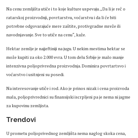
Na cenu zemljišta utiče i to koje kulture uspevaju. „Da li je reč o
ratarskoj proizvodnji, povrtarstvu, voćarstvu i da li će biti
potrebne odgovarajuće mere zaštite, protivgradne mreže ili
navodnjavanje. Sve to utiče na cenu“, kaže.
Hektar zemlje je najjeftiniji na jugu. U nekim mestima hektar se
može kupiti za oko 2.000 evra. U tom delu Srbije je malo manje
intenzivna poljoprivredna proizvodnja. Dominira povrtartsvo i
voćarstvo i usitnjeni su posedi.
Na interesovanje utiče i rod. Ako je prinos nizak i cena proizvoda
mala, poljoprivrednici su finansijski iscrpljeni pa je nema ni jagme
za kupovinu zemljista.
Trendovi
U prometu poljoprivednog zemljišta nema naglog skoka cena,