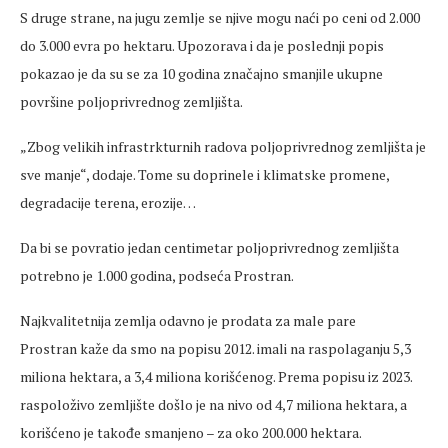
S druge strane, na jugu zemlje se njive mogu naći po ceni od 2.000
do 3.000 evra po hektaru. Upozorava i da je poslednji popis
pokazao je da su se za 10 godina značajno smanjile ukupne
površine poljoprivrednog zemljišta.
„Zbog velikih infrastrkturnih radova poljoprivrednog zemljišta je
sve manje“, dodaje. Tome su doprinele i klimatske promene,
degradacije terena, erozije…
Da bi se povratio jedan centimetar poljoprivrednog zemljišta
potrebno je 1.000 godina, podseća Prostran.
Najkvalitetnija zemlja odavno je prodata za male pare
Prostran kaže da smo na popisu 2012. imali na raspolaganju 5,3
miliona hektara, a 3,4 miliona korišćenog. Prema popisu iz 2023.
raspoloživo zemljište došlo je na nivo od 4,7 miliona hektara, a
korišćeno je takođe smanjeno – za oko 200.000 hektara.