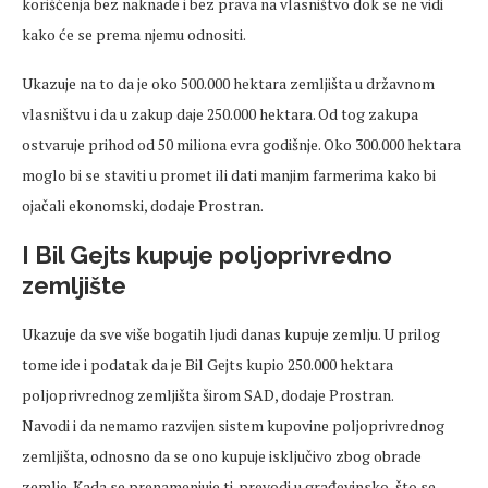
korišćenja bez naknade i bez prava na vlasništvo dok se ne vidi
kako će se prema njemu odnositi.
Ukazuje na to da je oko 500.000 hektara zemljišta u državnom
vlasništvu i da u zakup daje 250.000 hektara. Od tog zakupa
ostvaruje prihod od 50 miliona evra godišnje. Oko 300.000 hektara
moglo bi se staviti u promet ili dati manjim farmerima kako bi
ojačali ekonomski, dodaje Prostran.
I Bil Gejts kupuje poljoprivredno
zemljište
Ukazuje da sve više bogatih ljudi danas kupuje zemlju. U prilog
tome ide i podatak da je Bil Gejts kupio 250.000 hektara
poljoprivrednog zemljišta širom SAD, dodaje Prostran.
Navodi i da nemamo razvijen sistem kupovine poljoprivrednog
zemljišta, odnosno da se ono kupuje isključivo zbog obrade
zemlje. Kada se prenamenjuje tj. prevodi u građevinsko, što se