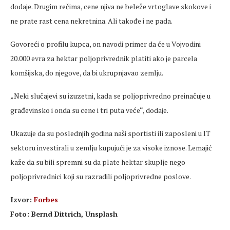
dodaje. Drugim rečima, cene njiva ne beleže vrtoglave skokove i
ne prate rast cena nekretnina. Ali takođe i ne pada.
Govoreći o profilu kupca, on navodi primer da će u Vojvodini
20.000 evra za hektar poljoprivrednik platiti ako je parcela
komšijska, do njegove, da bi ukrupnjavao zemlju.
„Neki slučajevi su izuzetni, kada se poljoprivredno preinačuje u
građevinsko i onda su cene i tri puta veće“, dodaje.
Ukazuje da su poslednjih godina naši sportisti ili zaposleni u IT
sektoru investirali u zemlju kupujući je za visoke iznose. Lemajić
kaže da su bili spremni su da plate hektar skuplje nego
poljoprivrednici koji su razradili poljoprivredne poslove.
Izvor:
Forbes
Foto: Bernd Dittrich, Unsplash