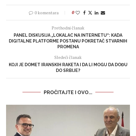
0 komentara
0
Prethodni članak
PANEL DISKUSIJA „LOKALAC NA INTERNETU“: KADA
DIGITALNE PLATFORME POSTANU POKRETAČ STVARNIH
PROMENA
Sledeći članak
KOJI JE DOMET IRANSKIH RAKETA I DA LI MOGU DA DOĐU
DO SRBIJE?
PROČITAJTE I OVO...