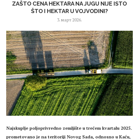
ZAŠTO CENA HEKTARA NA JUGU NIJE ISTO
ŠTO I HEKTAR U VOJVODINI?
3. март 2026.
Najskuplje poljoprivredno zemljište u trećem kvartalu 2025.
prometovano je na teritoriji Novog Sada, odnosno u Kaću,