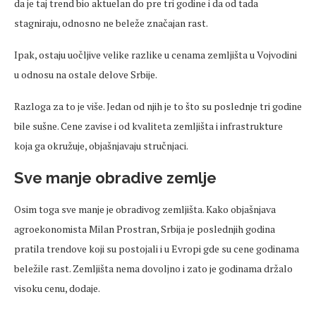
da je taj trend bio aktuelan do pre tri godine i da od tada
stagniraju, odnosno ne beleže značajan rast.
Ipak, ostaju uočljive velike razlike u cenama zemljišta u Vojvodini
u odnosu na ostale delove Srbije.
Razloga za to je više. Jedan od njih je to što su poslednje tri godine
bile sušne. Cene zavise i od kvaliteta zemljišta i infrastrukture
koja ga okružuje, objašnjavaju stručnjaci.
Sve manje obradive zemlje
Osim toga sve manje je obradivog zemljišta. Kako objašnjava
agroekonomista Milan Prostran, Srbija je poslednjih godina
pratila trendove koji su postojali i u Evropi gde su cene godinama
beležile rast. Zemljišta nema dovoljno i zato je godinama držalo
visoku cenu, dodaje.