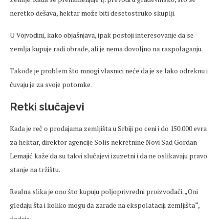
neretko dešava, hektar može biti desetostruko skuplji.
U Vojvodini, kako objašnjava, ipak postoji interesovanje da se
zemlja kupuje radi obrade, ali je nema dovoljno na raspolaganju.
Takođe je problem što mnogi vlasnici neće da je se lako odreknu i
čuvaju je za svoje potomke.
Retki slučajevi
Kada je reč o prodajama zemljišta u Srbiji po ceni i do 150.000 evra
za hektar, direktor agencije Solis nekretnine Novi Sad Gordan
Lemajić kaže da su takvi slučajevi izuzetni i da ne oslikavaju pravo
stanje na tržištu.
Realna slika je ono što kupuju poljoprivredni proizvođači. „Oni
gledaju šta i koliko mogu da zarade na ekspolataciji zemljišta“,
dodaje.