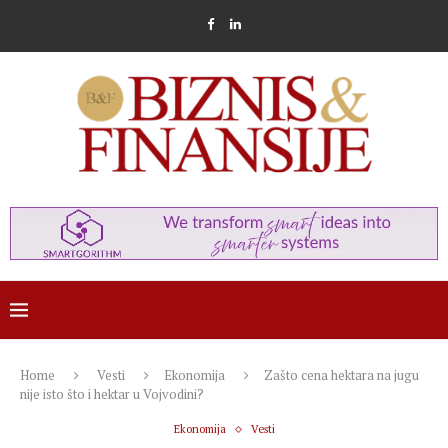
Home
Vesti
Ekonomija
Zašto cena hektara na jugu
nije isto što i hektar u Vojvodini?
Ekonomija
Vesti