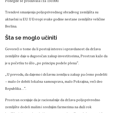
Ponegde se prodavala i za 150.000.
Trendovi smanjenja poljoprivrednog obradivog zemljišta su
aktuelni i u EU. U Evropi svake godine nestane zemljište veličine
Berlina.
Šta se moglo učiniti
Govoreći o tome da li postoji interes i opravdanost da država
zemljište daje u dugoročan zakup investitorima, Prostran kaže da
je u početku to išlo „po principu podele plena“.
„U prevodu, da dajemo i državnu zemlju u zakup pa ćemo podeliti
– malo će dobiti lokalna samouprava, malo Pokrajina, veći deo
Republika…“.
Prostran ocenjuje da je racionalnije da država poljoprivredno
zemljište dodeli malim i srednjim farmerima na duži rok