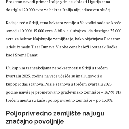
Prostran navodi primer Italije gde je u oblasti Ligurija cena
dostigla 120.000 evra za hektar. Italija nije jedinstven slučaj.
Kada je reč o Srbiji, cena hektara zemlje u Vojvodini sada se kreće
između 10.000 i 15.000 evra. A bilo je slučajeva i da dostigne 35.000
evra za hektar. Najskuplje zemljište je, kako objašnjava Prostran,
u delu između Tise i Dunava. Visoke cene beleži i ostatak Bačke,
kao i Srem i Banat.
U ukupnim transakcijama nepokretnosti u Srbiji u trećem
kvartalu 2025. godine najveće učešće su imali ugovori o
kupoprodaji stanova. Posle stanova u trećem kvartalu 2025.
godine najviše je prometovano građevinsko zemljište – 16,9%. Na
trećem mestu su kuće i poljoprivredno zemljište – po 13,9%.
Poljoprivredno zemljište na jugu
značajno povoljnije