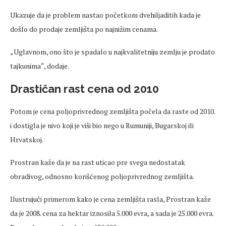
Ukazuje da je problem nastao početkom dvehiljaditih kada je
došlo do prodaje zemljišta po najnižim cenama.
„Uglavnom, ono što je spadalo u najkvalitetniju zemlju je prodato
tajkunima“, dodaje.
Drastičan rast cena od 2010
Potom je cena poljoprivrednog zemljišta počela da raste od 2010.
i dostigla je nivo koji je viši bio nego u Rumuniji, Bugarskoj ili
Hrvatskoj.
Prostran kaže da je na rast uticao pre svega nedostatak
obradivog, odnosno korišćenog poljoprivrednog zemljišta.
Ilustrujući primerom kako je cena zemljišta rasla, Prostran kaže
da je 2008. cena za hektar iznosila 5.000 evra, a sada je 25.000 evra.