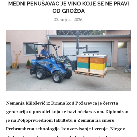
MEDNI PENUŠAVAC JE VINO KOJE SE NE PRAVI
OD GROŽĐA
23. април 2026.
Nemanja Milošević iz Drmna kod Požarevca je četvrta
generacija u porodici koja se bavi pčelarstvom. Diplomirao
je na Poljoprivrednom fakultetu u Zemunu na smeru
Prehrambena tehnologija-konzervisanje i vrenje. Njegov