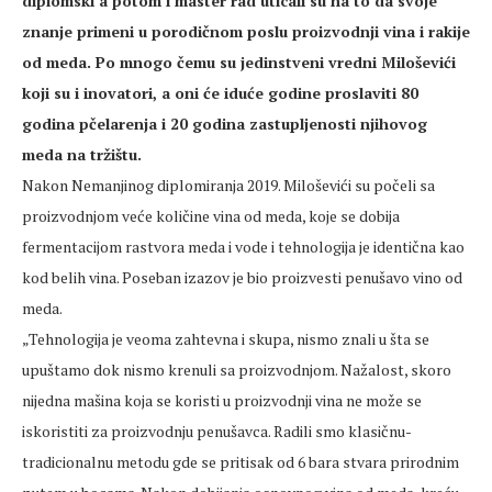
diplomski a potom i master rad uticali su na to da svoje
znanje primeni u porodičnom poslu proizvodnji vina i rakije
od meda. Po mnogo čemu su jedinstveni vredni Miloševići
koji su i inovatori, a oni će iduće godine proslaviti 80
godina pčelarenja i 20 godina zastupljenosti njihovog
meda na tržištu.
Nakon Nemanjinog diplomiranja 2019. Miloševići su počeli sa
proizvodnjom veće količine vina od meda, koje se dobija
fermentacijom rastvora meda i vode i tehnologija je identična kao
kod belih vina. Poseban izazov je bio proizvesti penušavo vino od
meda.
„Tehnologija je veoma zahtevna i skupa, nismo znali u šta se
upuštamo dok nismo krenuli sa proizvodnjom. Nažalost, skoro
nijedna mašina koja se koristi u proizvodnji vina ne može se
iskoristiti za proizvodnju penušavca. Radili smo klasičnu-
tradicionalnu metodu gde se pritisak od 6 bara stvara prirodnim