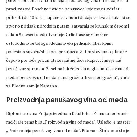
putem u bocama. Nakon dobijanja osnovnog vina od meda, kreću
pravi izazovi. Posebne flaše za penušavce koje mogu izdržati
pritisak i do 10 bara, napune se vinom i dodaju se kvasci kako bi se
stvorio pritisak prirodnim putem, zatvaraju se krunskim čepom i
nakon 9 meseci sledi otvaranje. Grlić flaše se zamrzne,
oslobodimo se taloga i dodamo ekspedicijski liker kojim
podesimo suvoću/slatkoću penušavca. Zatim stavljamo plutane
čepove pomoću pneumatske mašine, žicu i kapice, čime je naš
penušavac spreman. Posebno bih želeo da naglasim, da u vinu od
meda i penušavcu od meda, nema grožđa ili vina od grožđa”, priča
za Plodnu zemlju Nemanja.
Proizvodnja penušavog vina od meda
Diplomirao je na Poljoprivrednom fakultetu u Zemunu i odbranio
rad čija je tema bila „Proizvodnja vina od meda“. Usledio je master
„Proizvodnja penušavog vina od meda“. Pitamo – Šta je ono što je