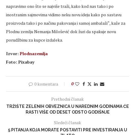
napravimo ono što se najviše traži, kako kod nas tako i po
inostranim sajmovima vidimo neku novu ideju kako po sastavu
proizvoda tako i po načinu pakovanja i samoj ambalaži“, kaže za
Plodnu zemlju Nemanja Milošević dok žuri da spakuje novu
porudžbinu za kupce izdaleka.
Izvor:
Plodnazemlja
Foto: Pixabay
0 komentara
0
Prethodni članak
TRŽIŠTE ZELENIH OBVEZNICA U NAREDNIM GODINAMA ĆE
RASTI VIŠE OD DESET ODSTO GODIŠNJE
Sledeći članak
5 PITANJA KOJA MORATE POSTAVITI PRE INVESTIRANJA U