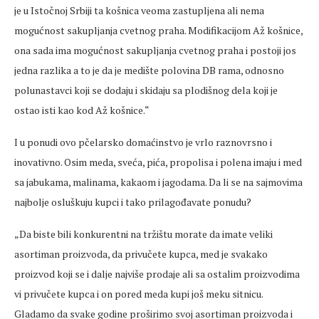
je u Istočnoj Srbiji ta košnica veoma zastupljena ali nema
mogućnost sakupljanja cvetnog praha. Modifikacijom Až košnice,
ona sada ima mogućnost sakupljanja cvetnog praha i postoji jos
jedna razlika a to je da je medište polovina DB rama, odnosno
polunastavci koji se dodaju i skidaju sa plodišnog dela koji je
ostao isti kao kod Až košnice.“
I u ponudi ovo pčelarsko domaćinstvo je vrlo raznovrsno i
inovativno. Osim meda, sveća, pića, propolisa i polena imaju i med
sa jabukama, malinama, kakaom i jagodama. Da li se na sajmovima
najbolje osluškuju kupci i tako prilagođavate ponudu?
„Da biste bili konkurentni na tržištu morate da imate veliki
asortiman proizvoda, da privučete kupca, med je svakako
proizvod koji se i dalje najviše prodaje ali sa ostalim proizvodima
vi privučete kupca i on pored meda kupi još meku sitnicu.
Gladamo da svake godine proširimo svoj asortiman proizvoda i