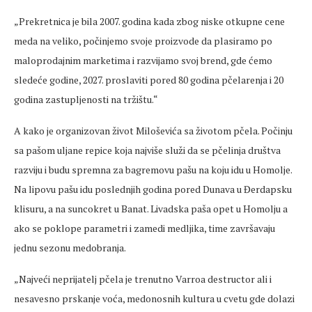
„Prekretnica je bila 2007. godina kada zbog niske otkupne cene
meda na veliko, počinjemo svoje proizvode da plasiramo po
maloprodajnim marketima i razvijamo svoj brend, gde ćemo
sledeće godine, 2027. proslaviti pored 80 godina pčelarenja i 20
godina zastupljenosti na tržištu.“
A kako je organizovan život Miloševića sa životom pčela. Počinju
sa pašom uljane repice koja najviše služi da se pčelinja društva
razviju i budu spremna za bagremovu pašu na koju idu u Homolje.
Na lipovu pašu idu poslednjih godina pored Dunava u Đerdapsku
klisuru, a na suncokret u Banat. Livadska paša opet u Homolju a
ako se poklope parametri i zamedi medljika, time završavaju
jednu sezonu medobranja.
„Najveći neprijatelj pčela je trenutno Varroa destructor ali i
nesavesno prskanje voća, medonosnih kultura u cvetu gde dolazi