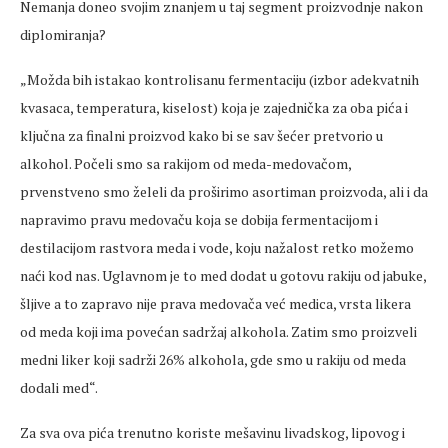
Nemanja doneo svojim znanjem u taj segment proizvodnje nakon
diplomiranja?
„Možda bih istakao kontrolisanu fermentaciju (izbor adekvatnih
kvasaca, temperatura, kiselost) koja je zajednička za oba pića i
ključna za finalni proizvod kako bi se sav šećer pretvorio u
alkohol. Počeli smo sa rakijom od meda-medovačom,
prvenstveno smo želeli da proširimo asortiman proizvoda, ali i da
napravimo pravu medovaču koja se dobija fermentacijom i
destilacijom rastvora meda i vode, koju nažalost retko možemo
naći kod nas. Uglavnom je to med dodat u gotovu rakiju od jabuke,
šljive a to zapravo nije prava medovača već medica, vrsta likera
od meda koji ima povećan sadržaj alkohola. Zatim smo proizveli
medni liker koji sadrži 26% alkohola, gde smo u rakiju od meda
dodali med“.
Za sva ova pića trenutno koriste mešavinu livadskog, lipovog i