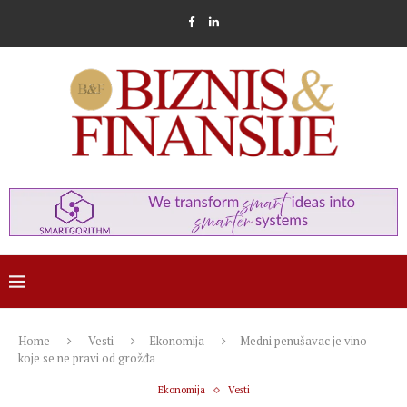
Home
Vesti
Ekonomija
Medni penušavac je vino
koje se ne pravi od grožđa
Ekonomija
Vesti