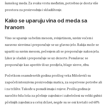
šumskog meda. Za svaku vrstu međutim, potrebno je dosta više
prostora za proizvodnju i skladištenje.
Kako se uparuju vina od meda sa
hranom
Vino se uparuje sa belim mesom, svinjetinom, suvim voćem i
naravno sirevima i preporučuje se uz glavno jelo. Rakija može se
upariti sa suvim mesom, pečenjem ali se preporučuje nakon jela.
Liker je sladak i preporučuje se uz dezerte. Penušavac se
preporučuje kao aperitiv ili uz predjela, blage sireve, ribu.
Početkom osamdesetih godina prošlog veka Miloševići su
započeli intenzivnu proizvodnju matica, za sopstvene potrebe ali
i za tržište. Takođe u ponudi imaju i rojeve. Prošla godina je
naročito bila loša za pčelinje zajednice i zabeleženi su veliki gubici
pčelinjih zajednica u celoj državi, negde su se oni kretali i od 60%