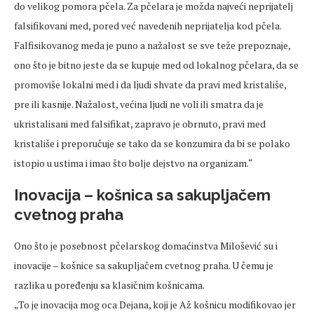
do velikog pomora pčela. Za pčelara je možda najveći neprijatelj
falsifikovani med, pored već navedenih neprijatelja kod pčela.
Falfisikovanog meda je puno a nažalost se sve teže prepoznaje,
ono što je bitno jeste da se kupuje med od lokalnog pčelara, da se
promoviše lokalni med i da ljudi shvate da pravi med kristališe,
pre ili kasnije. Nažalost, većina ljudi ne voli ili smatra da je
ukristalisani med falsifikat, zapravo je obrnuto, pravi med
kristališe i preporučuje se tako da se konzumira da bi se polako
istopio u ustima i imao što bolje dejstvo na organizam.“
Inovacija – košnica sa sakupljačem
cvetnog praha
Ono što je posebnost pčelarskog domaćinstva Milošević su i
inovacije – košnice sa sakupljačem cvetnog praha. U čemu je
razlika u poređenju sa klasičnim košnicama.
„To je inovacija mog oca Dejana, koji je Až košnicu modifikovao jer