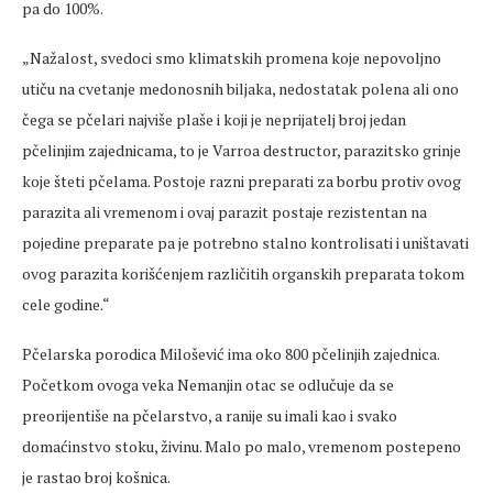
pa do 100%.
„Nažalost, svedoci smo klimatskih promena koje nepovoljno
utiču na cvetanje medonosnih biljaka, nedostatak polena ali ono
čega se pčelari najviše plaše i koji je neprijatelj broj jedan
pčelinjim zajednicama, to je Varroa destructor, parazitsko grinje
koje šteti pčelama. Postoje razni preparati za borbu protiv ovog
parazita ali vremenom i ovaj parazit postaje rezistentan na
pojedine preparate pa je potrebno stalno kontrolisati i uništavati
ovog parazita korišćenjem različitih organskih preparata tokom
cele godine.“
Pčelarska porodica Milošević ima oko 800 pčelinjih zajednica.
Početkom ovoga veka Nemanjin otac se odlučuje da se
preorijentiše na pčelarstvo, a ranije su imali kao i svako
domaćinstvo stoku, živinu. Malo po malo, vremenom postepeno
je rastao broj košnica.