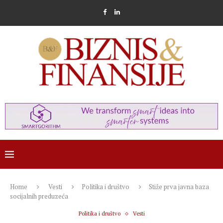
Home
Vesti
Politika i društvo
Stiže prva javna baza
socijalnih preduzeća
Politika i društvo
Vesti