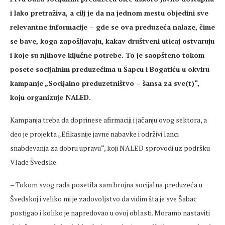
i lako pretraživa, a cilj je da na jednom mestu objedini sve
relevantne informacije – gde se ova preduzeća nalaze, čime
se bave, koga zapošljavaju, kakav društveni uticaj ostvaruju
i koje su njihove ključne potrebe. To je saopšteno tokom
posete socijalnim preduzećima u Šapcu i Bogatiću u okviru
kampanje „Socijalno preduzetništvo – šansa za sve(t)“,
koju organizuje NALED.
Kampanja treba da doprinese afirmaciji i jačanju ovog sektora, a
deo je projekta „Efikasnije javne nabavke i održivi lanci
snabdevanja za dobru upravu“, koji NALED sprovodi uz podršku
Vlade Švedske.
– Tokom svog rada posetila sam brojna socijalna preduzeća u
Švedskoj i veliko mi je zadovoljstvo da vidim šta je sve Šabac
postigao i koliko je napredovao u ovoj oblasti. Moramo nastaviti