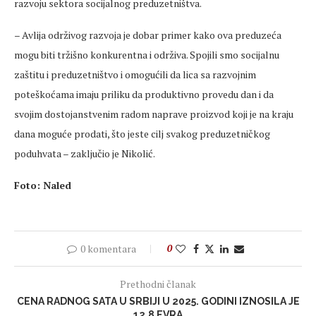
razvoju sektora socijalnog preduzetništva.
– Avlija održivog razvoja je dobar primer kako ova preduzeća
mogu biti tržišno konkurentna i održiva. Spojili smo socijalnu
zaštitu i preduzetništvo i omogućili da lica sa razvojnim
poteškoćama imaju priliku da produktivno provedu dan i da
svojim dostojanstvenim radom naprave proizvod koji je na kraju
dana moguće prodati, što jeste cilj svakog preduzetničkog
poduhvata – zaključio je Nikolić.
Foto: Naled
0 komentara
0
Prethodni članak
CENA RADNOG SATA U SRBIJI U 2025. GODINI IZNOSILA JE
12,8 EVRA