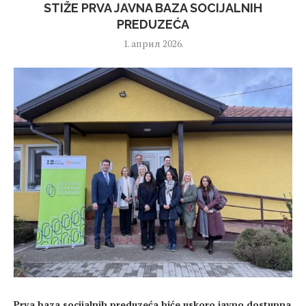
STIŽE PRVA JAVNA BAZA SOCIJALNIH
PREDUZEĆA
1. април 2026.
Prva baza socijalnih preduzeća biće uskoro javno dostupna