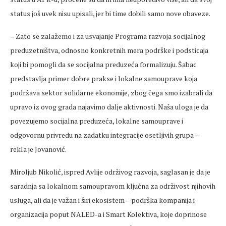
status još uvek nisu upisali, jer bi time dobili samo nove obaveze.
– Zato se zalažemo i za usvajanje Programa razvoja socijalnog
preduzetništva, odnosno konkretnih mera podrške i podsticaja
koji bi pomogli da se socijalna preduzeća formalizuju. Šabac
predstavlja primer dobre prakse i lokalne samouprave koja
podržava sektor solidarne ekonomije, zbog čega smo izabrali da
upravo iz ovog grada najavimo dalje aktivnosti. Naša uloga je da
povezujemo socijalna preduzeća, lokalne samouprave i
odgovornu privredu na zadatku integracije osetljivih grupa –
rekla je Jovanović.
Miroljub Nikolić, ispred Avlije održivog razvoja, saglasan je da je
saradnja sa lokalnom samoupravom ključna za održivost njihovih
usluga, ali da je važan i širi ekosistem – podrška kompanija i
organizacija poput NALED-a i Smart Kolektiva, koje doprinose