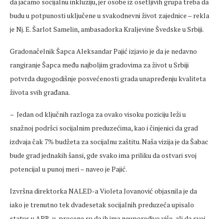
da jačamo socijalnu inkluziju, jer osobe iz osetljivih grupa treba da
budu u potpunosti uključene u svakodnevni život zajednice – rekla
je Nj. E. Šarlot Samelin, ambasadorka Kraljevine Švedske u Srbiji.
Gradonačelnik Šapca Aleksandar Pajić izjavio je da je nedavno
rangiranje Šapca među najboljim gradovima za život u Srbiji
potvrda dugogodišnje posvećenosti grada unapređenju kvaliteta
života svih građana.
– Jedan od ključnih razloga za ovako visoku poziciju leži u
snažnoj podršci socijalnim preduzećima, kao i činjenici da grad
izdvaja čak 7% budžeta za socijalnu zaštitu. Naša vizija je da Šabac
bude grad jednakih šansi, gde svako ima priliku da ostvari svoj
potencijal u punoj meri – naveo je Pajić.
Izvršna direktorka NALED-a Violeta Jovanović objasnila je da
iako je trenutno tek dvadesetak socijalnih preduzeća upisalo
status u APR-u, procene su da ih ima neuporedivo više, ali da svoj