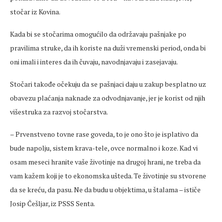
stočar iz Kovina.
Kada bi se stočarima omogućilo da održavaju pašnjake po
pravilima struke, da ih koriste na duži vremenski period, onda bi
oni imali i interes da ih čuvaju, navodnjavaju i zasejavaju.
Stočari takođe očekuju da se pašnjaci daju u zakup besplatno uz
obavezu plaćanja naknade za odvodnjavanje, jer je korist od njih
višestruka za razvoj stočarstva.
– Prvenstveno tovne rase goveda, to je ono što je isplativo da
bude napolju, sistem krava-tele, ovce normalno i koze. Kad vi
osam meseci hranite vaše životinje na drugoj hrani, ne treba da
vam kažem koji je to ekonomska ušteda. Te životinje su stvorene
da se kreću, da pasu. Ne da budu u objektima, u štalama – ističe
Josip Češljar, iz PSSS Senta.