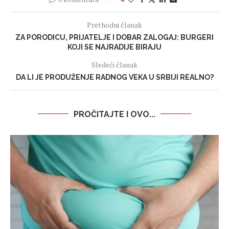
Prethodni članak
ZA PORODICU, PRIJATELJE I DOBAR ZALOGAJ: BURGERI
KOJI SE NAJRADIJE BIRAJU
Sledeći članak
DA LI JE PRODUŽENJE RADNOG VEKA U SRBIJI REALNO?
PROČITAJTE I OVO...