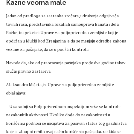
Kazne veoma male
Jedan od predloga sa sastanka stočara, udruženja odgajivača
tovnih rasa, predstavnika lokalnih samouprava Banata i dela
Bačke, inspekcije i Uprave za poljoprivredno zemljište koji je
opdržan u Mužlji kod Zrenjanina je da se menjaju odredbe zakona
vezane za pašnjake, da se u pooštri kontrola.
Navode da, ako od preoravanja pašnjaka prođe dve godine takav
slučaj pravno zastareva.
Aleksandra Mičeta, iz Uprave za poljoprivredno zemljište
objašnjava:
– U saradnji sa Poljoprivrednom inspekcijom vrše se kontrole
nezakonitih aktivnosti. Ukoliko dođe do nezakonitosti u
korišćenju podnosi se inicijativa za pasivan status tog gazdinstva
koje je zloupotrebilo ovaj način korišćenja pašnjaka. raskida se