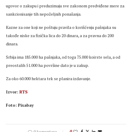
ugovor o zakupu i preduzimaju sve zakonom predviđene mere za
sankcionisanje tih nepoželjnih ponašanja.
Kazne za one koji ne poštuju pravila o korišćenju pašnjaka su
takođe niske za fizička lica do 20 dinara, a za pravna do 200
dinara.
Srbija ima 185.000 ha pašnjaka, od toga 75.000 koirste sela, a od
preostalih 51.000 ha površine dato je u zakup.
Za oko 60.000 hektara tek se planira izdavanje.
Izvor:
RTS
Foto: Pixabay
0 komentara
0