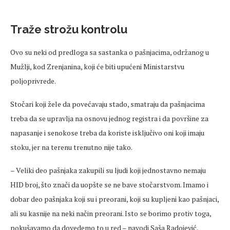
Traže strožu kontrolu
Ovo su neki od predloga sa sastanka o pašnjacima, održanog u
Mužlji, kod Zrenjanina, koji će biti upućeni Ministarstvu
poljoprivrede.
Stočari koji žele da povećavaju stado, smatraju da pašnjacima
treba da se upravlja na osnovu jednog registra i da površine za
napasanje i senokose treba da koriste isključivo oni koji imaju
stoku, jer na terenu trenutno nije tako.
– Veliki deo pašnjaka zakupili su ljudi koji jednostavno nemaju
HID broj, što znači da uopšte se ne bave stočarstvom. Imamo i
dobar deo pašnjaka koji su i preorani, koji su kupljeni kao pašnjaci,
ali su kasnije na neki način preorani. Isto se borimo protiv toga,
pokušavamo da dovedemo to u red – navodi Saša Radojević,