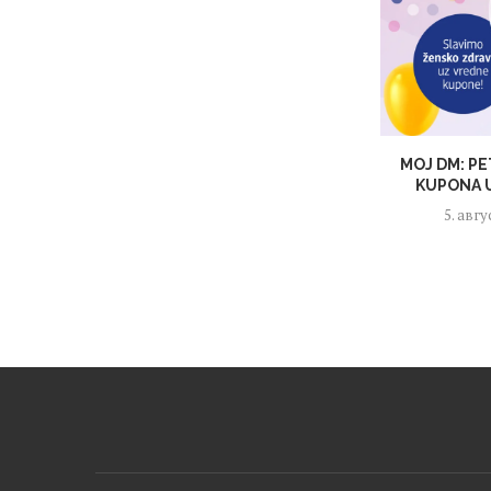
MOJ DM: PE
KUPONA U
5. авгу