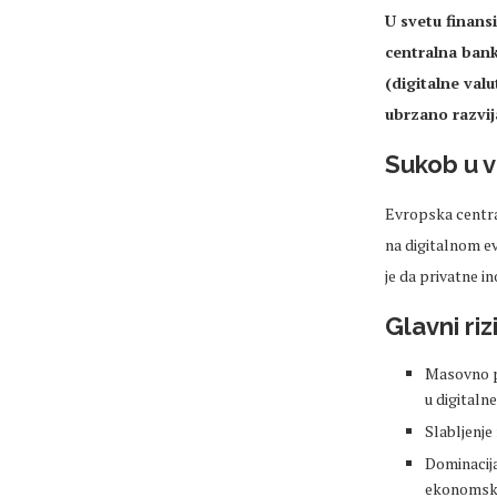
U svetu finansi
centralna bank
(digitalne val
ubrzano razvij
Sukob u v
Evropska centra
na digitalnom ev
je da privatne in
Glavni riz
Masovno p
u digitaln
Slabljenje
Dominacija
ekonomski