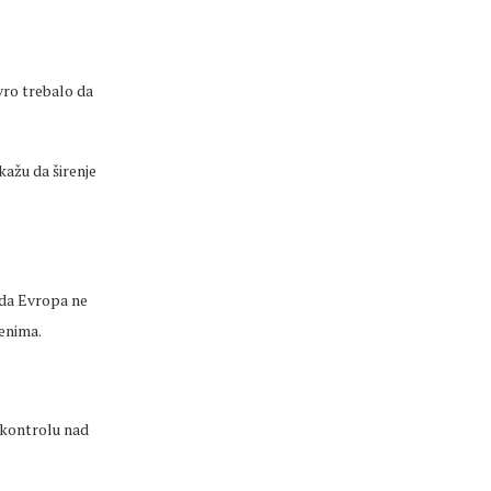
evro trebalo da
kažu da širenje
 da Evropa ne
enima.
 kontrolu nad