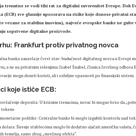
ja trenutno se vodi tihi rat za digitalni suverenitet Evrope. Dok 
a (ECB) sve glasnije upozorava na rizike koje donose privatni sta
ute vezane za stabilnu imovinu), najveće evropske banke ne gube 
aju sopstvene digitalne proizvode.
rhu: Frankfurt protiv privatnog novca
lna banka zauzela je čvrst stav: budućnost digitalnog novca u Evropi mo
ru, a ne na privatnim rešenjima. Izabel Šnabel, članica Izvršnog odbora
ovacije mogu doneti koristi, ali i ozbiljne opasnosti po finansijski sistem.
ici koje ističe ECB:
ovlačenje depozita: U kriznim trenucima, novac bi mogao brzo da „pob
e tokene.
 monetarne politike: Centralne banke bi mogle izgubiti kontrolu nad to
 dolara: Širenje stablecoina moglo bi dodatno ojačati američku valutu, ča
h temelja, samo zbog „mrežnog efekta“.