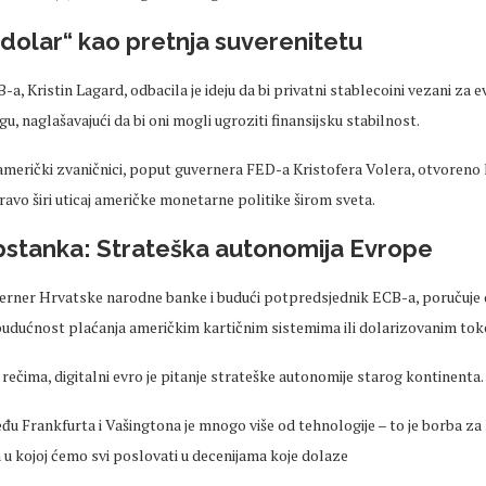
i dolar“ kao pretnja suverenitetu
a, Kristin Lagard, odbacila je ideju da bi privatni stablecoini vezani za 
gu, naglašavajući da bi oni mogli ugroziti finansijsku stabilnost.
američki zvaničnici, poput guvernera FED-a Kristofera Volera, otvoreno 
avo širi uticaj američke monetarne politike širom sveta.
pstanka: Strateška autonomija Evrope
uverner Hrvatske narodne banke i budući potpredsjednik ECB-a, poručuje
budućnost plaćanja američkim kartičnim sistemima ili dolarizovanim tok
ečima, digitalni evro je pitanje strateške autonomije starog kontinenta.
u Frankfurta i Vašingtona je mnogo više od tehnologije – to je borba za
u kojoj ćemo svi poslovati u decenijama koje dolaze