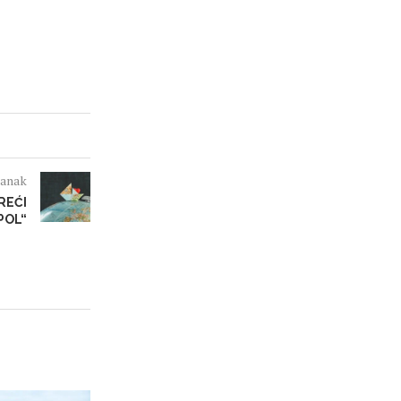
lanak
REĆI
POL“