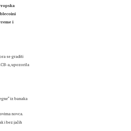
Evropska
blecoini
vreme i
ra se graditi
 ECB-a, upozorila
egne“ iz banaka
kovima novca.
k i bez jačih