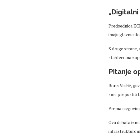
„Digitaln
Predsednica ECB-
imaju glavnu ulo
S druge strane, 
stablecoina zapr
Pitanje o
Boris Vujčić, g
sme prepustiti 
Prema njegovim r
Ova debata izmeđ
infrastrukturom 