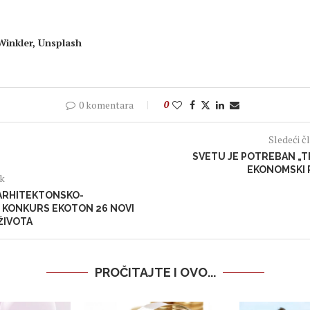
Winkler, Unsplash
0 komentara
0
Sledeći č
SVETU JE POTREBAN „T
EKONOMSKI 
ak
ARHITEKTONSKO-
I KONKURS EKOTON 26 NOVI
ŽIVOTA
PROČITAJTE I OVO...