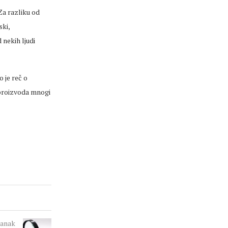
 Za razliku od
ski,
 nekih ljudi
 je reč o
 proizvoda mnogi
lanak