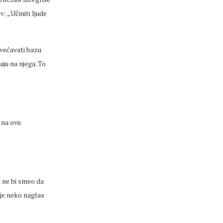
v: „Učiniti ljude
ovećavati bazu
aju na njega. To
 na ovu
d ne bi smeo da
 je neko naglas