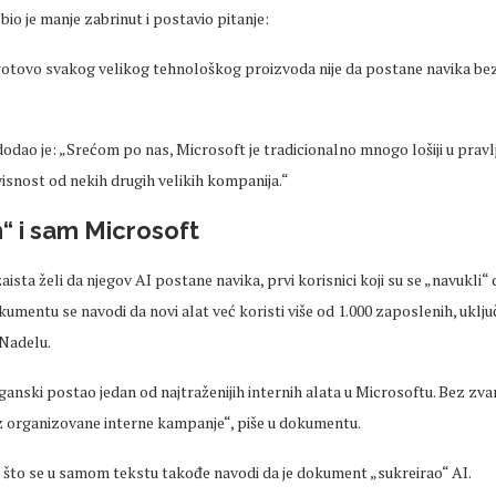
bio je manje zabrinut i postavio pitanje:
j gotovo svakog velikog tehnološkog proizvoda nije da postane navika bez
dodao je: „Srećom po nas, Microsoft je tradicionalno mnogo lošiji u prav
avisnost od nekih drugih velikih kompanija.“
“ i sam Microsoft
ista želi da njegov AI postane navika, prvi korisnici koji su se „navukli“
umentu se navodi da novi alat već koristi više od 1.000 zaposlenih, uključ
 Nadelu.
ganski postao jedan od najtraženijih internih alata u Microsoftu. Bez zva
z organizovane interne kampanje“, piše u dokumentu.
e što se u samom tekstu takođe navodi da je dokument „sukreirao“ AI.