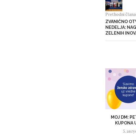
Prethodni član
ZVANIČNO OT
NEDELJA: NAG
ZELENIH INOVA
MOJ DM: PE
KUPONA U
5. авгу