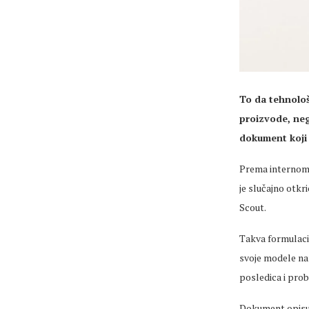
To da tehnološ
proizvode, neg
dokument koji 
Prema internom 
je slučajno otkr
Scout.
Takva formulaci
svoje modele nam
posledica i pro
Dokument opisuj