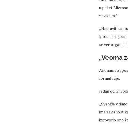
u paket Microsoft
zavisnim.“
„Nastaviti sa ra
korisnika i gradi
se već organski
„Veoma z
Anonimni zaposle
formulaciju.
Jedan od njih oc
„Sve više vidimo
ima zavisnost ka
izgovorio ono št