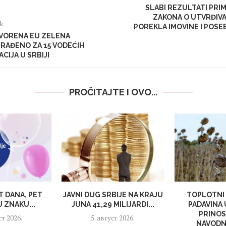
SLABI REZULTATI PRI
ZAKONA O UTVRĐIV
ak
POREKLA IMOVINE I POS
VORENA EU ZELENA
RAĐENO ZA 15 VODEĆIH
CIJA U SRBIJI
PROČITAJTE I OVO...
T DANA, PET
JAVNI DUG SRBIJE NA KRAJU
TOPLOTNI 
 ZNAKU...
JUNA 41,29 MILIJARDI...
PADAVINA
PRINOS
ст 2026.
5. август 2026.
NAVODNJ