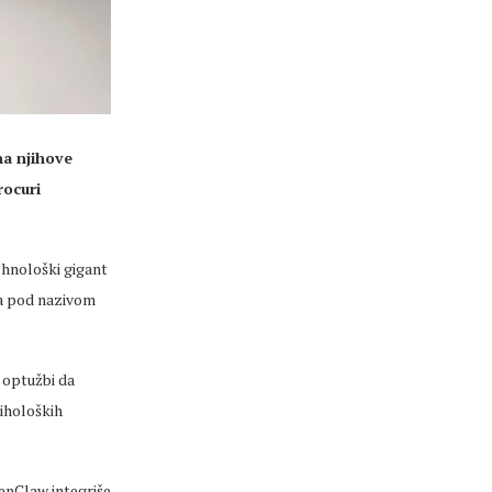
na njihove
rocuri
hnološki gigant
ta pod nazivom
 optužbi da
siholoških
enClaw integriše