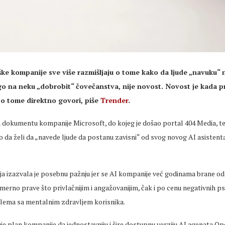
ke kompanije sve više razmišljaju o tome kako da ljude „navuku“ 
o na neku „dobrobit“ čovečanstva, nije novost. Novost je kada p
o tome direktno govori, piše
Trender
.
dokumentu kompanije Microsoft, do kojeg je došao portal 404 Media, te
io da želi da „navede ljude da postanu zavisni“ od svog novog AI asisten
ja izazvala je posebnu pažnju jer se AI kompanije već godinama brane od
erno prave što privlačnijim i angažovanijim, čak i po cenu negativnih p
blema sa mentalnim zdravljem korisnika.
e plan kompanije da jednostavniju i šire dostupnu verziju AI agenata Op