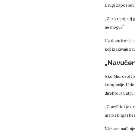
Drugi zaposleni 
„Zar krajnji cil
ne mogu?“
Uz dozu ironije 
koji izazivaju z
„Navučen
Ako Microsoft za
kompanije. U dok
direktora Satiju
„ClawPilot je or
marketinga i be
Nije iznenađenj