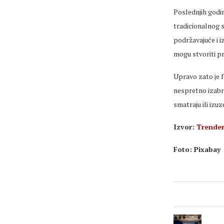
Poslednjih godin
tradicionalnog s
podržavajuće i i
mogu stvoriti p
Upravo zato je f
nespretno izabr
smatraju ili izu
Izvor:
Trende
Foto: Pixabay