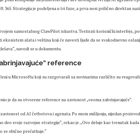
 365. Strategija je podeljena u tri faze, a prva nosi prilično direktan nazi
zvojem samostalnog ClawPilot iskustva. Testirati korisnički interfejs, p
ti ekosistem alata i veština koji će navesti ljude da se svakodnevno oslanj
 dešava“, navodi se u dokumentu.
abrinjavajuće“ reference
ni u Microsoftu koji su razgovarali sa novinarima različito su reagovali
enio je da su otvorene reference na zavisnost „veoma zabrinjavajuće“.
 zavisnost od AI četbotova i agenata. Po mom mišljenju, nijedan proizvo
o deo svoje razvojne strategije“, rekao je. „Ovo deluje kao trenutak kada
o se obično prećutkuje.“