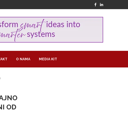
AKT
O NAMA
MEDIA KIT
a
AJNO
NI OD