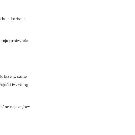
 koje korisnici
ljenju proizvoda
 dolaze iz same
ujući i izvršnog
nične najave, bez