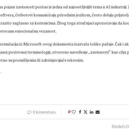
a pojam zavisnosti postao je jedna od najosetljivijih tema u AI industriji.
oftvera, četbotovi komuniciraju prirodnim jezikom, često deluju prijatelj
zrazito saglasno sa korisnicima. Zbog toga stručnjaci upozoravaju da kod
reteranu emocionalnu vezanost.
ormulacija iz Microsoft-ovog dokumenta izazvala toliko pažnje. Čak i ako
anoj poslovnoj terminologiji, otvoreno navođenje „zavisnosti“ kao cilja
zetno nepromišljenim ili zabrinjavajuće iskrenim.
r
0 komentara
0
Sledeći č