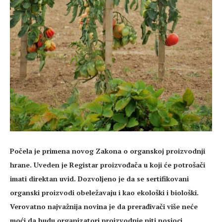
Počela je primena novog Zakona o organskoj proizvodnji
hrane. Uveden je Registar proizvođača u koji će potrošači
imati direktan uvid. Dozvoljeno je da se sertifikovani
organski proizvodi obeležavaju i kao ekološki i biološki.
Verovatno najvažnija novina je da prerađivači više neće
moći da budu organizatori proizvodnje niti nosioci