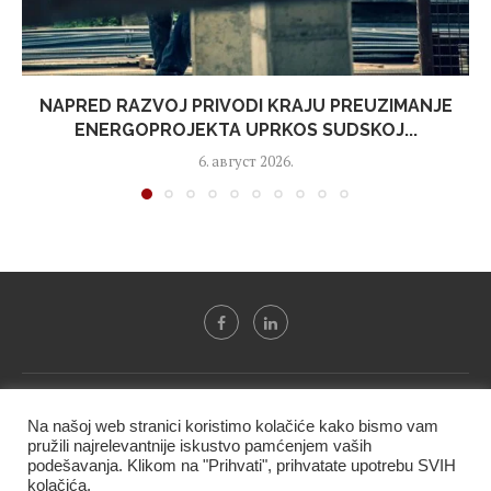
NAPRED RAZVOJ PRIVODI KRAJU PREUZIMANJE
ENERGOPROJEKTA UPRKOS SUDSKOJ...
6. август 2026.
Svi tekstovi sa portala "Biznis i finansije" su u vlasništvu "NIP
Na našoj web stranici koristimo kolačiće kako bismo vam
BIF PRESS doo" i ne smeju se presnositi niti koristiti, delimično
pružili najrelevantnije iskustvo pamćenjem vaših
ni u celosti, bez izričite dozvole kompanije.
podešavanja. Klikom na "Prihvati", prihvatate upotrebu SVIH
kolačića.