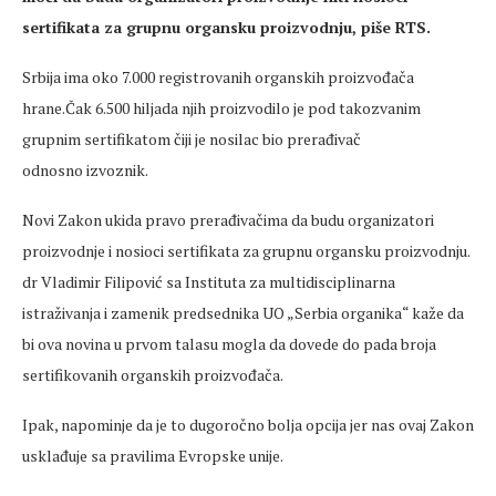
sertifikata za grupnu organsku proizvodnju, piše RTS.
Srbija ima oko 7.000 registrovanih organskih proizvođača
hrane.Čak 6.500 hiljada njih proizvodilo je pod takozvanim
grupnim sertifikatom čiji je nosilac bio prerađivač
odnosno izvoznik.
Novi Zakon ukida pravo prerađivačima da budu organizatori
proizvodnje i nosioci sertifikata za grupnu organsku proizvodnju.
dr Vladimir Filipović sa Instituta za multidisciplinarna
istraživanja i zamenik predsednika UO „Serbia organika“ kaže da
bi ova novina u prvom talasu mogla da dovede do pada broja
sertifikovanih organskih proizvođača.
Ipak, napominje da je to dugoročno bolja opcija jer nas ovaj Zakon
usklađuje sa pravilima Evropske unije.