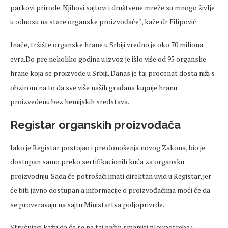
parkovi prirode. Njihovi sajtovi i društvene mreže su mnogo življe
u odnosu na stare organske proizvođače“, kaže dr Filipović.
Inače, tržište organske hrane u Srbiji vredno je oko 70 miliona
evra.Do pre nekoliko godina u izvoz je išlo više od 95 organske
hrane koja se proizvede u Srbiji. Danas je taj procenat dosta niži s
obzirom na to da sve više naših građana kupuje hranu
proizvedenu bez hemijskih sredstava.
Registar organskih proizvođača
Iako je Registar postojao i pre donošenja novog Zakona, bio je
dostupan samo preko sertifikacionih kuća za organsku
proizvodnju. Sada će potrošači imati direktan uvid u Registar, jer
će biti javno dostupan a informacije o proizvođačima moći će da
se proveravaju na sajtu Ministartva poljoprivrde.
Stručnjaci kažu da će se na taj način smanjiti zloupotrebe i