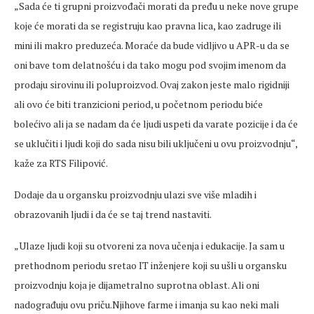
„Sada će ti grupni proizvođači morati da pređu u neke nove grupe
koje će morati da se registruju kao pravna lica, kao zadruge ili
mini ili makro preduzeća. Moraće da bude vidljivo u APR-u da se
oni bave tom delatnošću i da tako mogu pod svojim imenom da
prodaju sirovinu ili poluproizvod. Ovaj zakon jeste malo rigidniji
ali ovo će biti tranzicioni period, u početnom periodu biće
bolećivo ali ja se nadam da će ljudi uspeti da varate pozicije i da će
se uklučiti i ljudi koji do sada nisu bili uključeni u ovu proizvodnju“,
kaže za RTS Filipović.
Dodaje da u organsku proizvodnju ulazi sve više mladih i
obrazovanih ljudi i da će se taj trend nastaviti.
„Ulaze ljudi koji su otvoreni za nova učenja i edukacije. Ja sam u
prethodnom periodu sretao IT inženjere koji su ušli u organsku
proizvodnju koja je dijametralno suprotna oblast. Ali oni
nadograđuju ovu priču.Njihove farme i imanja su kao neki mali