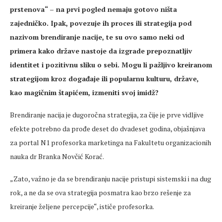
prstenova“ – na prvi pogled nemaju gotovo ništa
zajedničko. Ipak, povezuje ih proces ili strategija pod
nazivom brendiranje nacije, te su ovo samo neki od
primera kako države nastoje da izgrade prepoznatljiv
identitet i pozitivnu sliku o sebi. Mogu li pažljivo kreiranom
strategijom kroz događaje ili popularnu kulturu, države,
kao magičnim štapićem, izmeniti svoj imidž?
Brendiranje nacija je dugoročna strategija, za čije je prve vidljive
efekte potrebno da prođe deset do dvadeset godina, objašnjava
za portal N1 profesorka marketinga na Fakultetu organizacionih
nauka dr Branka Novčić Korać.
„Zato, važno je da se brendiranju nacije pristupi sistemski i na dug
rok, a ne da se ova strategija posmatra kao brzo rešenje za
kreiranje željene percepcije“, ističe profesorka.