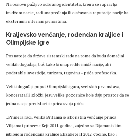
Na osnovu pažljivo odbranog identiteta, kreira se i upravlja
imidžom nacije, radi unapređenja ili ojačavanja reputacije nacije ka
eksternim i internim javnostima.
Kraljevsko venčanje, rođendan kraljice i
Olimpijske igre
Poznato je da države sistemski rade na tome da budu domaćini
velikih događaja, baš kako bi unapredile imidž nacije, ali i
podstakle investicije, turizam, trgovinu – priča profesorka.
Veliki događaji poput Olimpijskih igara, svetskih prvenstava,
koncerata ili izložbi, jesu velike pozornice koje daju prostor da se
jedna nacije predstavi i ispriča svoju priču.
„Primera radi, Velika Britanija je iskoristila venčanje princa
Vilijama i princeze Kejt 2011. godine, zajedno sa Dijamantskim
jubilejom rođendana kraljice Elizabete II 2012. godine, kao i