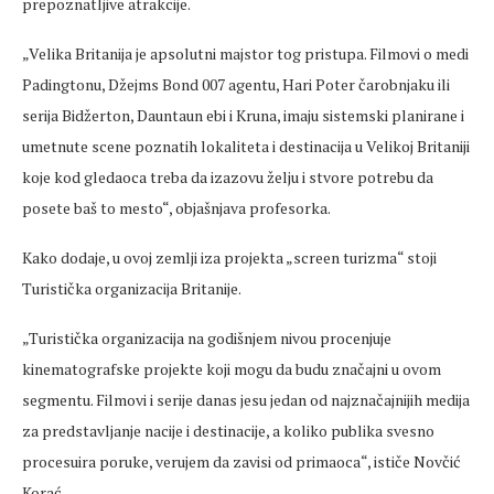
prepoznatljive atrakcije.
„Velika Britanija je apsolutni majstor tog pristupa. Filmovi o medi
Padingtonu, Džejms Bond 007 agentu, Hari Poter čarobnjaku ili
serija Bidžerton, Dauntaun ebi i Kruna, imaju sistemski planirane i
umetnute scene poznatih lokaliteta i destinacija u Velikoj Britaniji
koje kod gledaoca treba da izazovu želju i stvore potrebu da
posete baš to mesto“, objašnjava profesorka.
Kako dodaje, u ovoj zemlji iza projekta „screen turizma“ stoji
Turistička organizacija Britanije.
„Turistička organizacija na godišnjem nivou procenjuje
kinematografske projekte koji mogu da budu značajni u ovom
segmentu. Filmovi i serije danas jesu jedan od najznačajnijih medija
za predstavljanje nacije i destinacije, a koliko publika svesno
procesuira poruke, verujem da zavisi od primaoca“, ističe Novčić
Korać.