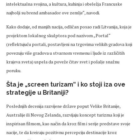
intelektualna svojina, a kultura, kuhinja i obeležja Francuske
najbolji su brend ambasador ove zemlje“, navodi.
Kako dodaje, od manjih nacija, odličan posao radi Litvanija, koja je
projektom lokalnog skulptora pod nazivom „Portal“
(reflektujuću portali, postavljeni na trgovima velikih gradova koji
povezuju više gradova u stvarnom vremenu i ljude iz različitih
krajeva sveta) uspela da poveže čitav svet i pošalje snažnu
poruku.
Šta je „screen turizam“ i ko stoji iza ove
strategije u Britaniji?
Poslednjih decenija razvijene države poput Velike Britanije,
Australije ili Novog Zelanda, razvijaju koncept turizma koji je
inspirisan filmom, kao način da kroz film i serije predstave svoje
nacije, te da kreiraju pozitivnu percepciju destinacije kroz