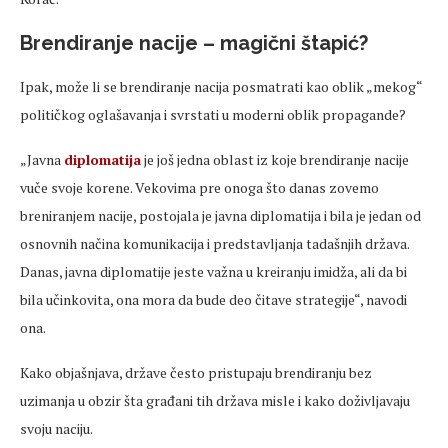
Brendiranje nacije – magični štapić?
Ipak, može li se brendiranje nacija posmatrati kao oblik „mekog“
političkog oglašavanja i svrstati u moderni oblik propagande?
„Javna
diplomatija
je još jedna oblast iz koje brendiranje nacije
vuče svoje korene. Vekovima pre onoga što danas zovemo
breniranjem nacije, postojala je javna diplomatija i bila je jedan od
osnovnih načina komunikacija i predstavljanja tadašnjih država.
Danas, javna diplomatije jeste važna u kreiranju imidža, ali da bi
bila učinkovita, ona mora da bude deo čitave strategije“, navodi
ona.
Kako objašnjava, države često pristupaju brendiranju bez
uzimanja u obzir šta građani tih država misle i kako doživljavaju
svoju naciju.