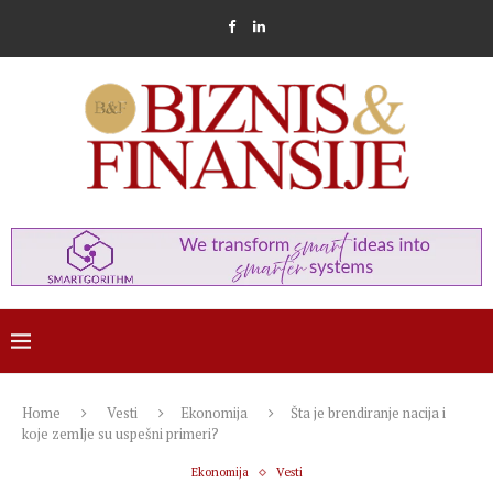
Home
Vesti
Ekonomija
Šta je brendiranje nacija i
koje zemlje su uspešni primeri?
Ekonomija
Vesti