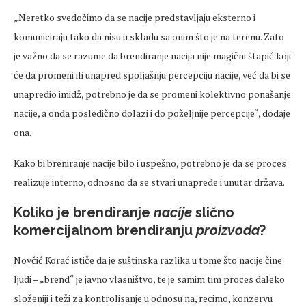
„Neretko svedočimo da se nacije predstavljaju eksterno i
komuniciraju tako da nisu u skladu sa onim što je na terenu. Zato
je važno da se razume da brendiranje nacija nije magični štapić koji
će da promeni ili unapred spoljašnju percepciju nacije, već da bi se
unapredio imidž, potrebno je da se promeni kolektivno ponašanje
nacije, a onda posledično dolazi i do poželjnije percepcije“, dodaje
ona.
Kako bi breniranje nacije bilo i uspešno, potrebno je da se proces
realizuje interno, odnosno da se stvari unaprede i unutar država.
Koliko je brendiranje
nacije
slično
komercijalnom brendiranju
proizvoda
?
Novčić Korać ističe da je suštinska razlika u tome što nacije čine
ljudi – „brend“ je javno vlasništvo, te je samim tim proces daleko
složeniji i teži za kontrolisanje u odnosu na, recimo, konzervu