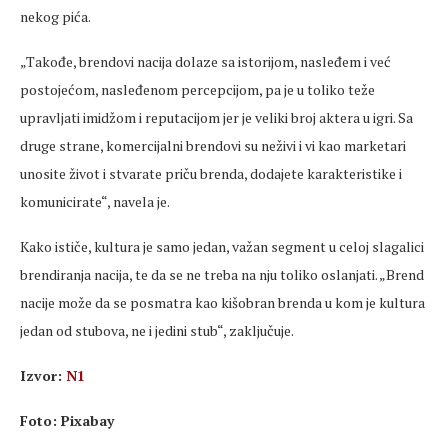
nekog pića.
„Takođe, brendovi nacija dolaze sa istorijom, nasleđem i već
postojećom, nasleđenom percepcijom, pa je u toliko teže
upravljati imidžom i reputacijom jer je veliki broj aktera u igri. Sa
druge strane, komercijalni brendovi su neživi i vi kao marketari
unosite život i stvarate priču brenda, dodajete karakteristike i
komunicirate“, navela je.
Kako ističe, kultura je samo jedan, važan segment u celoj slagalici
brendiranja nacija, te da se ne treba na nju toliko oslanjati. „Brend
nacije može da se posmatra kao kišobran brenda u kom je kultura
jedan od stubova, ne i jedini stub“, zaključuje.
Izvor:
N1
Foto: Pixabay