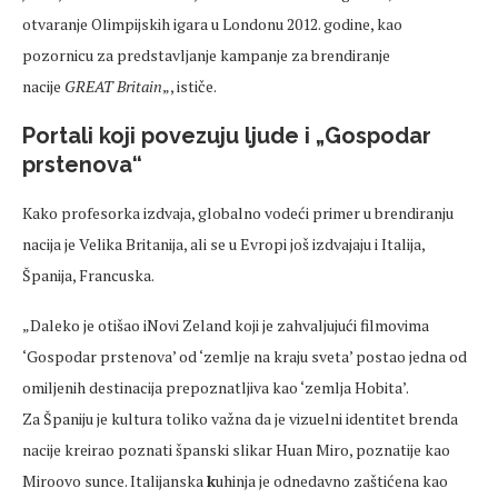
otvaranje Olimpijskih igara u Londonu 2012. godine, kao
pozornicu za predstavljanje kampanje za brendiranje
nacije
GREAT Britain
„, ističe.
Portali koji povezuju ljude i „Gospodar
prstenova“
Kako profesorka izdvaja, globalno vodeći primer u brendiranju
nacija je Velika Britanija, ali se u Evropi još izdvajaju i Italija,
Španija, Francuska.
„Daleko je otišao iNovi Zeland koji je zahvaljujući filmovima
‘Gospodar prstenova’ od ‘zemlje na kraju sveta’ postao jedna od
omiljenih destinacija prepoznatljiva kao ‘zemlja Hobita’.
Za Španiju je kultura toliko važna da je vizuelni identitet brenda
nacije kreirao poznati španski slikar Huan Miro, poznatije kao
Miroovo sunce. Italijanska
k
uhinja je odnedavno zaštićena kao