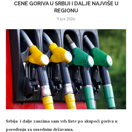
CENE GORIVA U SRBIJI I DALJE NAJVIŠE U
REGIONU
9. јул 2026.
Srbija i dalje zauzima sam vrh liste po skupoći goriva u
poređenju sa susednim državama.