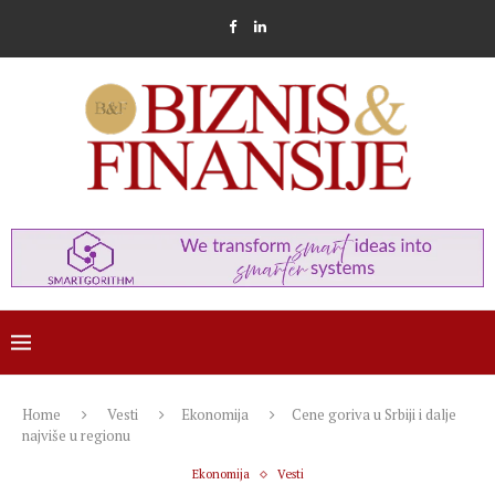
Home
Vesti
Ekonomija
Cene goriva u Srbiji i dalje
najviše u regionu
Ekonomija
Vesti