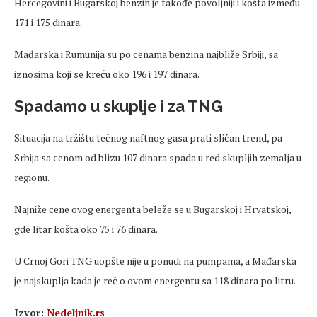
Hercegovini i Bugarskoj benzin je takođe povoljniji i košta između
171 i 175 dinara.
Mađarska i Rumunija su po cenama benzina najbliže Srbiji, sa
iznosima koji se kreću oko 196 i 197 dinara.
Spadamo u skuplje i za TNG
Situacija na tržištu tečnog naftnog gasa prati sličan trend, pa
Srbija sa cenom od blizu 107 dinara spada u red skupljih zemalja u
regionu.
Najniže cene ovog energenta beleže se u Bugarskoj i Hrvatskoj,
gde litar košta oko 75 i 76 dinara.
U Crnoj Gori TNG uopšte nije u ponudi na pumpama, a Mađarska
je najskuplja kada je reč o ovom energentu sa 118 dinara po litru.
Izvor:
Nedeljnik.rs