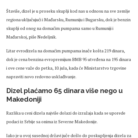
Štaviše, dizel je u proseku skuplji kod nas u odnosu na sve zemlje
regiona uključujući i Mađarsku, Rumuniju i Bugarsku, dok je benzin
skuplji od onog na domaćim pumpama samo u Rumuniji i
Mađarskoj, piše Nedeljnik.
Litar evrodizela na domaćim pumpama inače košta 219 dinara,
dok je cena benzina evropremijum BMB 95 utvrđena na 195 dinara
i ove cene važe do petka, 10. jula, kada će Ministarstvo trgovine
napraviti novo redovno usklađivanje.
Dizel plaćamo 65 dinara više nego u
Makedoniji
Razlika u ceni dizela najviše dolazi do izražaja kada se uporede
podaci iz Srbije sa onima iz Severne Makedonije.
Iako je u ovoj susednoj državi juče došlo do poskupljenja dizela za