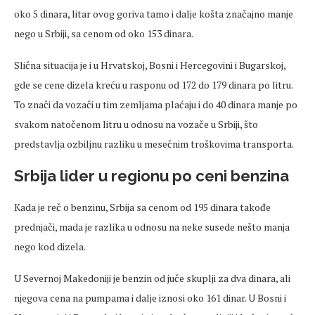
oko 5 dinara, litar ovog goriva tamo i dalje košta značajno manje
nego u Srbiji, sa cenom od oko 153 dinara.
Slična situacija je i u Hrvatskoj, Bosni i Hercegovini i Bugarskoj,
gde se cene dizela kreću u rasponu od 172 do 179 dinara po litru.
To znači da vozači u tim zemljama plaćaju i do 40 dinara manje po
svakom natočenom litru u odnosu na vozače u Srbiji, što
predstavlja ozbiljnu razliku u mesečnim troškovima transporta.
Srbija lider u regionu po ceni benzina
Kada je reč o benzinu, Srbija sa cenom od 195 dinara takođe
prednjači, mada je razlika u odnosu na neke susede nešto manja
nego kod dizela.
U Severnoj Makedoniji je benzin od juče skuplji za dva dinara, ali
njegova cena na pumpama i dalje iznosi oko 161 dinar. U Bosni i