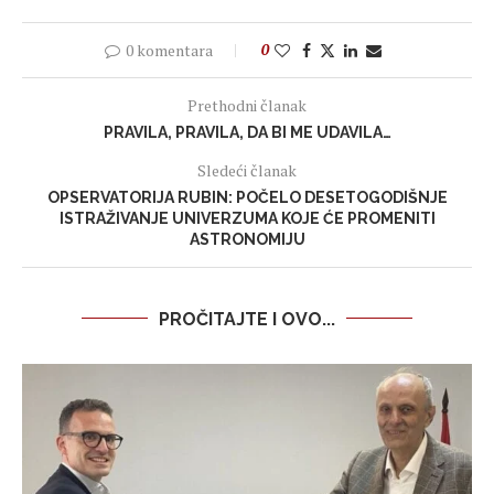
0 komentara
0
Prethodni članak
PRAVILA, PRAVILA, DA BI ME UDAVILA…
Sledeći članak
OPSERVATORIJA RUBIN: POČELO DESETOGODIŠNJE
ISTRAŽIVANJE UNIVERZUMA KOJE ĆE PROMENITI
ASTRONOMIJU
PROČITAJTE I OVO...