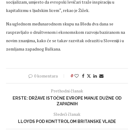
socijalizam, umjesto da evropski levičari traže inspiraciju u
kapitalizmu s ljudskim licem“, rekao je Žižek.
Na uglednom međunarodnom skupu na Bledu dva dana se
raspravljalo o društvenom i ekonomskom razvoju baziranom na
novim znanjima, kako će se takav razvitak odraziti u Sloveniji i u
zemljama zapadnog Balkana.
0 komentara
0
Prethodni članak
ERSTE: DRŽAVE ISTOČNE EVROPE MANJE DUŽNE OD
ZAPADNIH
Sledeći članak
LLOYDS POD KONTTROLOM BRITANSKE VLADE