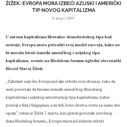
ŽIŽEK: EVROPA MORA IZBEĆI AZIJSKI I AMERIČKI
TIP NOVOG KAPITALIZMA
8. март 2009.
U sutonu kapitalizma liberalno-demokratskog tipa koji
nestaje, Evropa mora potražiti svoj model razvoja, kako ne
bi morala birati između američkog i azijskog tipa
kapitalizma, ocenio na Bledskom forumu ugledni slovenački
filozof Slavoj Žižek.
„Zabrinut sam što Evropa još nije otkrila svoj obrazac, tako da
nam preostaje da biramo između američkog liberalnog
kapitalizma i azijskog autoritarnog tipa kapitalizma, kakav
postoji u Kini i Singapuru, a ne bih želeo živeti u svetu sa samo dve
opcije“, rekao je Žižek 7. marta, kao glavni govornik završnog
dana Bledskog foruma. „Evropa mora još jednom otkriti