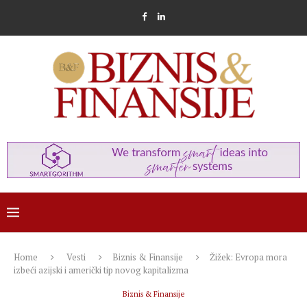
Home
Vesti
Biznis & Finansije
Žižek: Evropa mora
izbeći azijski i američki tip novog kapitalizma
Biznis & Finansije